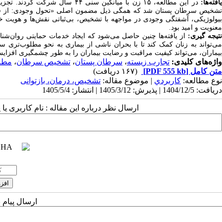
افته
ها:
در این مطالعه،
۱۵
زن با میانگین سنی
۴۴
سال شرکت کردند. تجزیه و
تشخیص سرطان پستان شد که همگی ذیل مضمون اصلی «تحول وجودی: از فروپ
بیولوژیکی، آشفتگی وجودی در مواجهه با تشخیص، بی‌ثباتی نقش‌ها و هویت خان
معنویت و امید بود.
تیجه گیری:
از یافته‌ها چنین حاصل می‌شود که ایجاد خدمات حمایتی روان‌شن
می‌تواند به زنان کمک کند تا با بحران ناشی از بیماری به نحو مطلوب‌تری 
بیماران، می‌تواند کیفیت مراقبت و رضایت بیماران را به طور چشمگیری افزای
واژه‌های کلیدی:
تجارب زیسته
،
سرطان پستان
،
تشخیص سرطان
،
مطال
متن کامل
[PDF 555 kb]
(۱۶۷ دریافت)
نوع مطالعه:
كاربردي
| موضوع مقاله:
تشخیص، درمان، بازتوانی
دریافت: 1404/12/5 | پذیرش: 1405/3/12 | انتشار: 1405/5/4
ارسال نظر درباره این مقاله : نام کاربری ی
ارسال پیام 