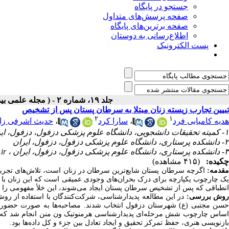
جستجو در پایگاه
صفحه پرسش‌های متداول
صفحه برترین‌های پایگاه
اطلاع‌رسانی به دوستان
پست الکترونیک
جلد ۱۹، شماره ۲ - ( مجله علمی بیماری های پستان ایران ۱۴۰۵ )
تبیین تجارب زیسته زنان مبتلا به سرطان پستان پس از تشخیص
۲
۱
هدیه کامیابی فرد
،
سارا کرد
،
حدیث اشرفی زا
۱- کمیته تحقیقات دانشجویی، دانشگاه علوم پزشکی دزفول، دزفول‌، ایران
۲- دانشکده پرستاری، دانشگاه علوم پزشکی دزفول، دزفول‌، ایران
۳- دانشکده پرستاری، دانشگاه علوم پزشکی دزفول، دزفول‌، ایران ،
ir
چکیده:
(۴۱۵ مشاهده)
قدمه:
اگرچه سرطان پستان شایع‌ترین سرطان در زنان است، تلاش‌های تجربی
یک چارچوب یکپارچه برای درک بحران‌های وجودی عمیقی است که این زنان با آن 
انطباقی که پس از تشخیص سرطان پستان ایجاد می‌شوند، این خلأ مفهومی را پر
وش بررسی:
در این مطالعه پدیدارشناسی، شرکت‌کنندگان با استفاده از روش
حسن مجتبی (ع) شهرستان دزفول انتخاب شدند. مصاحبه‌ها به صورت حضوری یا تل
اساس چارچوب شش مرحله‌ای پدیدارشناسی هرمنوتیک ون منن انجام شد که ش
بازنویسی هنری، حفظ تمرکز تحقیق و ایجاد تعادل بین جزء و کل داده‌ها بود.