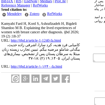
BibTeX
|
RIS
|
EndNote
|
Medlars
|
ProCite
|
 پس از
ساختار
Reference Manager
|
RefWorks
ر پناه
Send citation to:
Mendeley
Zotero
RefWorks
و امید
 روانی
Kamyabi Fard H, Kord S, Ashrafizadeh H, Bigdeli
Shamloo M B. Explaining the lived experiences of
women with breast cancer after diagnosis. ijbd 2026;
19 (2) :18-37
URL:
http://ijbd.ir/article-1-1240-fa.html
کامیابی فرد هدیه، کرد سارا، اشرفی زاده حدیث،
بیگدلی شاملو مرضیه بیگم. تبیین تجارب زیسته زنان
مبتلا به سرطان پستان پس از تشخیص. بیماری‌های
پستان ایران. ۱۴۰۵; ۱۹ (۲) :۱۸-۳۷
URL:
http://ijbd.ir/article-۱-۱۲۴۰-fa.html