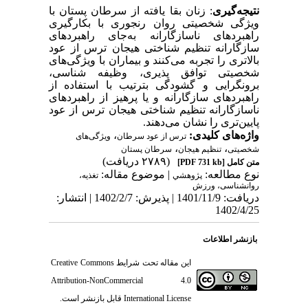
نتیجه‌گیری
: زنان بقا یافته از سرطان پستان با
ویژگی شخصیتی روان رنجوری با بکارگیری
راهبردهای ناسازگارانه به‌جای راهبردهای
سازگارانه تنظیم شناختی هیجان ترس از عود
بالاتری را تجربه می‌کنند و بیماران با ویژگی‌های
شخصیتی توافق‌ پذیری، وظیفه شناسی،
برونگرایی و گشودگی بترتیب با استفاده از
راهبردهای سازگارانه و یا پرهیز از راهبردهای
ناسازگارانه تنظیم شناختی هیجان ترس از عود
پایین‌تری را نشان می‌دهند.
واژه‌های کلیدی:
،
ترس از عود سرطان
ویژگی‌های
،
،
شخصیتی
تنظیم هیجان
سرطان پستان
(۲۷۸۹ دریافت)
متن کامل
[PDF 731 kb]
نوع مطالعه:
| موضوع مقاله:
پژوهشي
تغذیه،
روانشناسی، ورزش
دریافت: 1401/11/9 | پذیرش: 1402/2/7 | انتشار:
1402/4/25
بازنشر اطلاعات
این مقاله تحت شرایط
Creative Commons
Attribution-NonCommercial 4.0
International License
قابل بازنشر است.