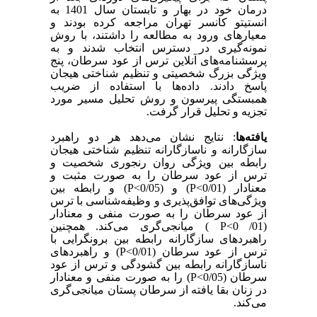
درمان خود در بهار و تابستان سال 1401 به
انستیتو کانسر تهران مراجعه کرده بودند و
معیارهای ورود به مطالعه را داشتند، با روش
نمونه‌گیری در دسترس انتخاب شدند و به
پرسشنامه‌های آنلاین ترس از عود سرطان، پنج
ویژگی بزرگ شخصیتی و تنظیم شناختی هیجان
پاسخ دادند. داده‌ها با استفاده از ضریب
همبستگی پیرسون و روش تحلیل مسیر مورد
تجزیه و تحلیل قرار گرفت.
یافته‌ها
:
نتایج نشان می‌دهد
هر دو راهبرد
سازگارانه و ناسازگارانه تنظیم شناختی هیجان
رابطه بین ویژگی روان رنجوری شخصیت و
ترس از عود سرطان را به صورت مثبت و
معنادار
)
0/01
(P<
و
)
0/05
(P<
و رابطه بین
ویژگی‌های توافق‌‌پذیری و وظیفه‌شناسی با ترس
از عود سرطان را به صورت منفی و معنادار
)
01/ 0
P<
(
میانجی‌گری می‌کند. همچنین
راهبردهای سازگارانه رابطه بین برونگرایی با
ترس از عود سرطان
)
0/01
(P<
و راهبردهای
ناسازگارانه رابطه بین گشودگی و ترس از عود
سرطان
)
0/05
(P<
را به صورت منفی و معنادار
در زنان بقا یافته از سرطان پستان میانجی‌گری
می‌کند.