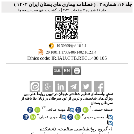
جلد ۱۶، شماره ۲ - ( فصلنامه بیماری های پستان ایران ۱۴۰۲ )
|
جلد ۱۶ شماره ۲ صفحات ۲۱-۴
برگشت به فهرست نسخه ها
‎ 10.30699/ijbd.16.2.4
‎ 20.1001.1.17359406.1402.16.2.1.4
Ethics code: IR.IAU.CTB.REC.1400.105
نقش واسطه‌ای تنظیم شناختی هیجان در تبیین روابط علی بین
ویژگی‌های شخصیتی و ترس از عود سرطان در زنان بقا یافته از
سرطان پستان
۲
*
۱
،
صدیقه حسینی
مهدیه صالحی
۴
۳
،
،
محسن جدیدی
مهدی عقیلی
۱- گروه روانشناسی سلامت، دانشکده