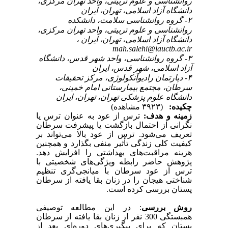
روانشناسی و علوم تربیتی، واحد تهران مرکزی،
دانشگاه آزاد اسلامی، تهران، ایران
۲- گروه روانشناسی سلامت، دانشکده
روانشناسی و علوم تربیتی، واحد تهران مرکزی،
دانشگاه آزاد اسلامی، تهران، ایران ،
mah.salehi@iauctb.ac.ir
۳- گروه روانشناسی، واحد شهر قدس، دانشگاه
آزاد اسلامی، شهر قدس، ایران
۴- دپارتمان رادیوآنکولوژی، مرکز تحقیقات
سرطان، مجتمع بیمارستانی امام خمینی،
دانشگاه علوم پزشکی تهران، تهران، ایران
چکیده:
(۳۹۲۳ مشاهده)
زمینه و هد
ف:
ترس از عود به عنوان ترس یا
نگرانی از احتمال بازگشت یا پیشرفت سرطان
تعریف می‌شود. ترس از عود بالا می‌تواند بر
کیفیت کلی زندگی تأثیر منفی بگذارد و همچنین
هزینه ‌مراقبت‌های بهداشتی را افزایش دهد.
پژوهش حاضر رابطه ویژگی‌های شخصیتی با
ترس از عود سرطان با میانجی‌گری تنظیم
شناختی هیجان را در زنان بقا یافته از سرطان
پستان بررسی کرده است.
روش بررسی
:
در این مطالعه توصیفی
همبستگی 300 نفر از زنان بقا یافته از سرطان
پستان که برای پیگیری‌های دوره‌ای بعد از