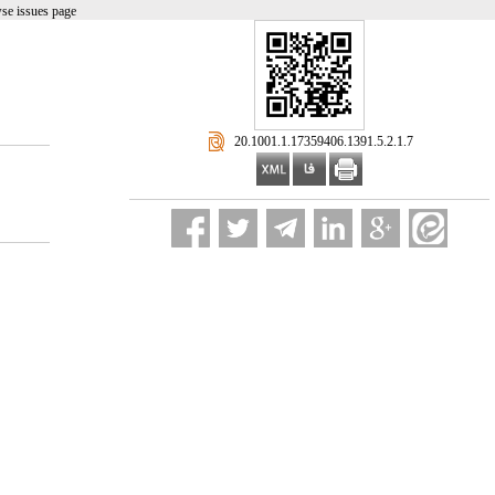
se issues page
‎ 20.1001.1.17359406.1391.5.2.1.7