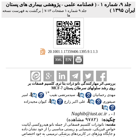
جلد ۹، شماره ۱ - ( فصلنامه علمی - پژوهشی بیماری های پستان
ایران ۱۳۹۵ )
|
جلد ۹ شماره ۱ صفحات ۱۳-۷
برگشت به فهرست نسخه
ها
‎ 20.1001.1.17359406.1395.9.1.1.3
بررسی اثر مهارکنندگی نانو ذرات بتا تری کلسیم فسفات بر
روی رشد سلول‏های سرطان پستان MCF-7
۱
*
،
،
مهدی رحمانیان
سیدمرتضی نقیب
امیر
،
،
صیفوری
علی اکبر زارع
کیوان مجیدزاده
Naghib@iust.ac.ir
۱- ،
چکیده:
(۹۷۸۲ مشاهده)
مقدمه:
نانوذرات کلسیم فسفاتی از جمله نانو هیدروکسی آپاتیت
خواص فیزیکی، شیمیایی و زیستی مناسبی را از خود نشان داده
و جایگاه ویژه‏ای در کاربردهای پزشکی ترمیمی به خود اختصاص