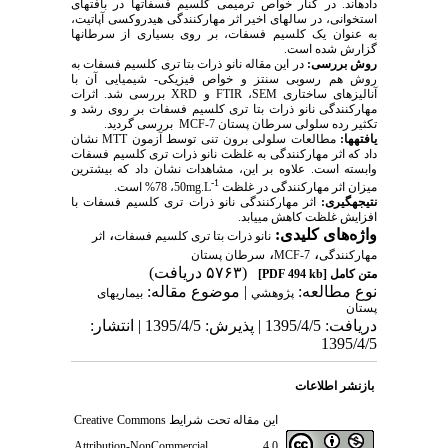
داده‏اند. در کنار خواص ترمیمی کلسیم فسفات‏ها در بافت‏های
استخوانی، در سال‏های اخیر اثر مهارکنندگی هیدروکسی آپاتیت،
به عنوان یک کلسیم فسفات، بر روی بسیاری از سرطان‏ها
گزارش شده است.
روش بررسی:
در این مقاله نانو ذرات بتا تری کلسیم فسفات به
روش هم رسوبی سنتز و خواص فیزیکی- شیمیایی آن با
آنالیزهای ساختاری
SEM
،
FTIR
و
XRD
بررسی شد. اثرات
مهارکنندگی نانو ذرات بتا تری کلسیم فسفات بر روی رشد و
تکثیر رده سلولی سرطان پستان
MCF-7
بررسی گردید.
یافته‏ها:
مطالعات سلولی برون تنی توسط آزمون
MTT
نشان
داد که اثر مهارکنندگی به غلظت نانو ذرات تری کلسیم فسفات
وابسته است. علاوه بر این، مشاهدات نشان داد که بیشترین
-1
میزان اثر مهارکنندگی در غلظت
mg.L
50، 78% است.
نتیجه‏گیری:
اثر مهارکنندگی نانو ذرات تری کلسیم فسفات با
افزایش غلظت کاهش می‏یابد.
واژه‌های کلیدی:
،
نانو ذرات بتا تری کلسیم فسفات
اثر
،
،
مهارکنندگی
MCF-7
سرطان پستان
(۵۷۶۳ دریافت)
متن کامل
[PDF 494 kb]
نوع مطالعه:
| موضوع مقاله:
پژوهشي
بیماریهای
پستان
دریافت: 1395/4/5 | پذیرش: 1395/4/5 | انتشار:
1395/4/5
بازنشر اطلاعات
این مقاله تحت شرایط
Creative Commons
Attribution-NonCommercial 4.0