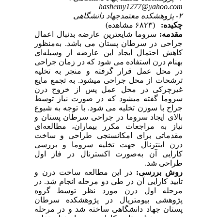
hashemy1277@yahoo.com
۲- پژوهشکده معتمدجهاد دانشگاهی
چکیده:
(۶۸۲۳ مشاهده)
مقدمه:
سروما شایع‏ترین عارضه بدنبال اعمال
جراحی در سرطان پستان می ‏باشد. به‌منظور
کاهش احتمال ایجاد این عارضه از وسیله‌ای
به‏نام درن استفاده می ‏شود که در زمان جراحی
در محل عمل قرار گرفته و منجر به تخلیه
ترشحات از محل جراحی می‏شود. به تجمع مایع
غیرچرکی در محل عمل پس از خروج درن
سروما گفته می‏شود که در صورت نیاز توسط
جراح با سوزن تخلیه می‏ شود. با توجه به شیوع
بالای ایجاد سروما در جراحی سرطان پستان و
نیاز به مراجعات مکرر بیماران، مطالعه‌ای
مقدماتی برای امکان‏سنجی طراحی و ساخت
درن اینترنال جهت تخلیه سروما و بررسی
کارایی آن به‌صورت اکسترنال در فاز اول
طراحی شد.
روش بررسی:
در این مطالعه ساخت درن و
تایید کارایی آن در طی دو مرحله انجام شد. در
مرحله اول درن مورد نظر توسط گروه
پژوهشی بیومتریال در پژوهشکده سرطان
پستان جهاد دانشگاهی ساخته شد و در مرحله