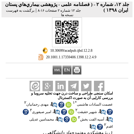
جلد ۱۲، شماره ۲ - ( فصلنامه علمی - پژوهشی بيماري‌هاي پستان
ايران ۱۳۹۸ )
|
جلد ۱۲ شماره ۲ صفحات ۱۶-۸
برگشت به فهرست
نسخه ها
‎ 10.30699/acadpub.ijbd.12.2.8
‎ 20.1001.1.17359406.1398.12.2.4.9
امکان سنجی طراحی و ساخت درن جهت تخلیه سروما و
بررسی کارایی آن به‌ صورت اکسترنال
۲
۱
*
،
عصمت السادات هاشمی
مهدی رحمانیان
۲
۲
،
،
شهپر حقیقت
امیر صیفوری
۲
،
،
آسیه الفت بخش
محمدامین عدیلی
۲
اقدم
۱- پژوهشکده معتمدجهاد دانشگاهی ،