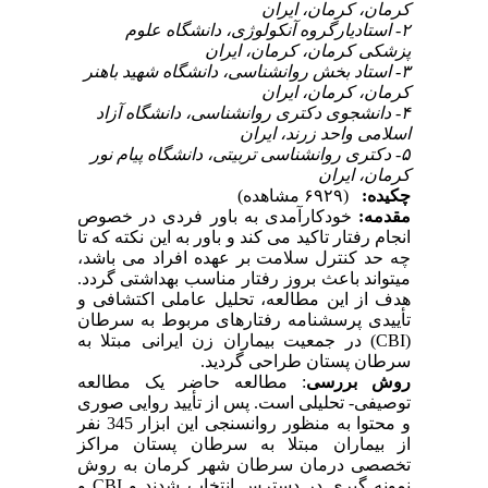
کرمان، کرمان، ایران
۲- استادیارگروه آنکولوژی، دانشگاه علوم
پزشکی کرمان، کرمان، ایران
۳- استاد بخش روانشناسی، دانشگاه شهید باهنر
کرمان، کرمان، ایران
۴- دانشجوی دکتری روانشناسی، دانشگاه آزاد
اسلامی واحد زرند، ایران
۵- دکتری روانشناسی تربیتی، دانشگاه پیام نور
کرمان، ایران
چکیده:
(۶۹۲۹ مشاهده)
مقدمه:
خودکارآمدی
به
باور فردی
در
خصوص
انجام
رفتار
تاکید
می ‏کند
و
باور
به
این
نکته
که
تا
چه
حد
کنترل
سلامت
بر
عهده افراد
می‏ باشد،
می‏تواند
باعث
بروز
رفتار مناسب
بهداشتی
گردد.
هدف از این مطالعه، تحلیل عاملی اکتشافی و
تأییدی پرسشنامه رفتارهای مربوط به سرطان
(
CBI
) در جمعیت بیماران زن ایرانی مبتلا به
سرطان پستان طراحی گردید.
روش بررسی
: مطالعه
حاضر
یک مطالعه
توصیفی- تحلیلی است. پس از تأیید روایی صوری
و محتوا به منظور روان‏سنجی
این ابزار 345 نفر
از بیماران مبتلا به سرطان پستان مراکز
تخصصی درمان سرطان شهر کرمان به روش
نمونه گیری در دسترس انتخاب شدند و
CBI
و