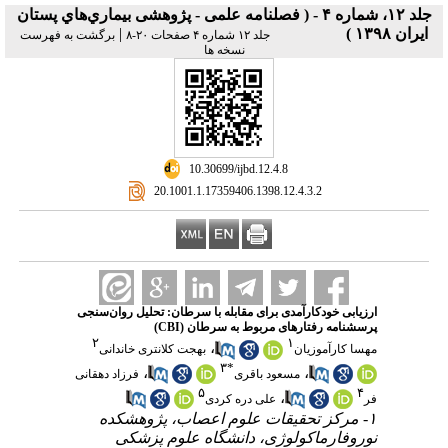
جلد ۱۲، شماره ۴ - ( فصلنامه علمی - پژوهشی بيماري‌هاي پستان
ايران ۱۳۹۸ )
|
جلد ۱۲ شماره ۴ صفحات ۲۰-۸
برگشت به فهرست
نسخه ها
‎ 10.30699/ijbd.12.4.8
‎ 20.1001.1.17359406.1398.12.4.3.2
ارزیابی خودکارآمدی برای مقابله با سرطان: تحلیل روان‌سنجی
پرسشنامه رفتارهای مربوط به سرطان (CBI)
۲
۱
،
مهسا کارآموزیان
بهجت کلانتری خاندانی
۳
*
،
،
مسعود باقری
فرزاد دهقانی
۵
۴
،
فر
علی دره کردی
۱- مرکز تحقیقات علوم اعصاب، پژوهشکده
نوروفارماکولوژی، دانشگاه علوم پزشکی