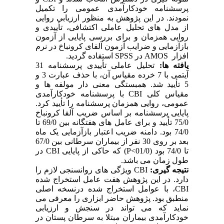
پرسشنامه خودکارآمدی عمومی را تکمیل
نمودند. در این پژوهش به منظور ارزیابی روایی
از مدل‏ های تحلیل عاملی
اکتشافی،
تأییدی و
روایی همزمان و برای بررسی پایایی از آزمون
بازآزمایی و ضرایب آزمون آلفای کرونباخ در نرم
افزار
AMOS
در
SPSS
استفاده گردید.
یافته ‏
ها:
تحلیل
عاملی
تأییدی پرسشنامه 31
آیتمی با 7 خرده مقیاس آن، با حذف عبارت 3 و
5 تأیید شد
.
همبستگی معنی‏ دار مولفه ها و
مقیاس کلی
CBI
با پرسشنامه خودکارآمدی
عمومی، روایی همزمان پرسشنامه را تأیید کرد.
پایایی پرسشنامه بر اساس ضریب آلفا کرونباخ
75/0 تأیید و برای
عامل‏ های
هفت‏گانه
بین 69/0 تا
74/0 بود. دامنه ضریب اعتبار بازآزمایی یک ماه
بعد بر روی 30 نفر از بیماران سرطانی بین 67/0
تا 74/0 بود (01/
0
P<
) که حاکی از پایایی
CBI
در
طول زمان می‏ باشد.
نتیجه‏ گیری:
CBI
ویژگی‏
های
روان‏سنجی لازم را
دارد. در این پژوهش هفت عامل استخراج شده
CBI
، با عوامل استخراج شده درنسخه اصلی
منطبق بود. پژوهش حاضر ابزاری را معرفی می‏
نماید که می‏ تواند در سنجش و ارزیابی
خودکارآمدی بیماران مبتلا به سرطان پستان در