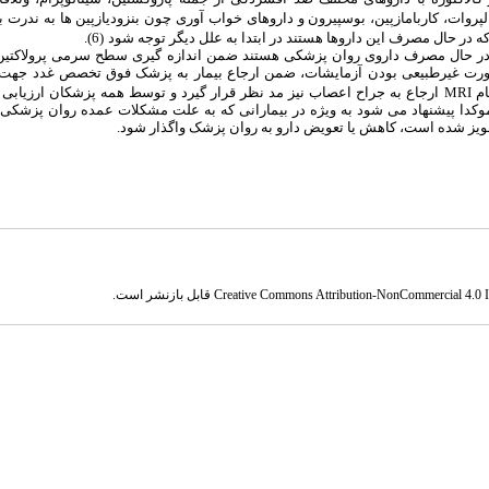
پروات، کاربامازپین، بوسپیرون و داروهای خواب‏ آوری چون بنزودیازپین‏ ها به ندرت ب
 در حال مصرف این داروها هستند در ابتدا به علل دیگر توجه شود
(
6
)
.
ه در حال مصرف داروی روان‏ پزشکی هستند ضمن اندازه‏ گیری سطح سرمی پرولاکتین، 
در صورت غیرطبیعی بودن آزمایشات، ضمن ارجاع بیمار به پزشک فوق تخصص غدد جهت 
ام
MRI
ارجاع به جراح اعصاب نیز مد نظر قرار گیرد و توسط همه پزشکان ارزیابی ک
 موکدا پیشنهاد می‏ شود به‏ ویژه در بیمارانی که به علت مشکلات عمده روان‏ پزشکی 
جویز شده است، کاهش یا تعویض دارو به روان‏ پزشک واگذار شود.
Creative Commons Attribution-NonCommercial 4.0 In
قابل بازنشر است.