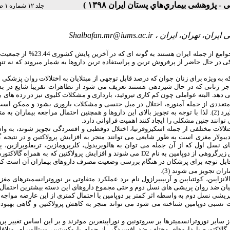
جلد ۱۲ شماره ۱ صفحات ۶۹-۶۷
یران، تهران، ایران ،
Shalbafan.mr@iums.ac.ir
اختلالات روان‏پزشکی از جمله شایع ‏ترین بیماری‏ ها و مسایل سلامت عمومی در همه جوامع از جمله ایران
ی در حال حاضر از پرفروش‏ ترین و پراستفاده‏ ترین داروها به‏ شمار می‏روند که نه تن
ه به‏ ویژه برای زنان جوان که درصد قابل توجهی از مبتلایان به اختلالات روان‏ پزشکی
به جز زنانی که در حال شیردهی هستند تعریف می‏ شود از تظاهرات تقریبا شایع در ب
هد. البته عواملی چون کم کاری تیروئید، بارداری و مشکلات کلیوی نیز در رده‏ های ب
ت متعددی از جمله آمنوره، اختلال در میل جنسی و مشکلات باروری بشود و ممکن ا
جراح عمومی، متخصصان داخلی یا فوق تخصص زنان تشخیص و مورد ارزیابی قرار گیرد (2). لذا با توجه به تجویز بالای این داروها و همچنین احتمال مراجعه بیم
وانند چنین مشکلی را ایجاد کنند اهمیت فراوانی دارد.
تلالات مختلفی از جمله اسکیزوفرنیا، اختلال دوقطبی و افسردگی تجویز شوند، به وا
دیبولار مغزی است به طور شایعی می‏ توانند منجر به افزایش پرولاکتین و در نتیجه گا
نسل اول که از آن جمله می‏ توان به هالوپریدول، کلرپرومازین، تریفلوپرازین، پر
 زیرگروهی از دوپامین به نام
D2
می‏ شوند و افزایش پرولاکتین که به همراه گالاکتوره 
قابل توجه برای پزشکان در هنگام بررسی وضعیت مصرف داروهای بیماران آن است که
.
)
3
(
زاپین، کوئتیاپین و آریپیپرازول نام برد عملکرد متفاوتی بر نوروترانسمیترهای مغزی
ان ضد روان‏ پریشی‏ های نسل دوم و حتی مجموع داروهای این دسته بیشترین احتما
تصاص می‏ دهد (3، 4) سایر داروهای ضد روان‏ پریشی نسل دوم به واسطه اثر کمتر بر دوپامین با احتمال کمتری از این عارضه موا
ت نسبی دوپامین شناخته می‏ شود می‏ تواند منجر به کاهش پرولاکتین و گاهی بهبو
ایر نوروترانسمیترها بر سروتونین و نوراپینفرین موثرند و بر این اساس تغییر پرول
ز گالاکتوره با داروهای مختلف ضد افسردگی از جمله پاروکستین، سیتالوپرام، ونلاف