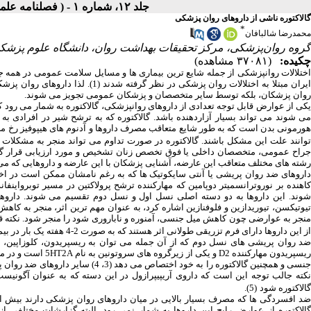
جلد ۱۲، شماره ۱ - ( فصلنامه علمی - پژوهشی بيماري‌هاي پستان ايران ۱۳۹۸ )
گالاکتوره ناشی از داروهای روان ‌پزشکی
*
محمدرضا شالبافان
گروه روان‌پزشکی، مرکز تحقیقات بهداشت روان، دانشگاه علوم پزشکی ا
چکیده:
(۳۷۰۸۱ مشاهده)
یران مبتلا به اختلالات روان‏ پزشکی در نظر گرفته شدند
(
1
)
. لذا داروهای روان‏ پزشک
روان‏ پزشکان، بلکه توسط سایر متخصصان و پزشکان عمومی تجویز می‏ شوند.
یکی از عوارض قابل توجه تعدادی از داروهای روان‏پزشکی، گالاکتوره به‏ شمار می‏ رود ک
می‏ شوند می‏ تواند بسیار آزاردهنده باشد. گالاکتوره که به ترشح شیر در افرادی 
هورمونی بدن است که به طور شایع متعاقب مصرف داروها و آدنوم‏ های هیپوفیز رخ می‏ د
وانند علت این مشکل باشند.
گالاکتوره در صورت تداوم می‏ تواند منجر به مشکلا
رشته‏ های مختلف متعاقب این عارضه، آشنایی پزشکان با این عارضه و داروهایی که می‏ ت
داروهای ضد روان‏ پریشی یا آنتی سایکوتیک‏ ها که به‏ رغم نامشان ممکن است در اخ
کاهنده بر نوروترانسمیتر دوپامین که مهارکننده ترشح پرولاکتین در مسیر توبرواینفان
شوند. این داروها به دو دسته اصلی نسل اول و نسل دوم تقسیم می‏ شوند. داروهای 
یوتیکسن، تیوریدازین و فلوفنازین اشاره کرد، به عنوان مهم‏ ترین اثر، منجر به کاهش
منجر به عوارضی چون کاهش میل جنسی، آمنوره و ناباروری شود را منجر شود. نکته 
از این داروها دارای فرم تزریقی طولانی اثر هستند که به صورت 2-4 هفته یک بار در بیماران تجویز می‏ شوند
ضد روان‏ پریشی‏ های نسل دوم که از آن جمله می‏ توان به ریسپریدون، کلوزاپین، الان
یسپریدون مهارکننده
D2
و یکی از زیرگروه‏ های سروتونین به نام
5HT2A
است و در می
جنسی و همچنین گالاکتوره را به خود اخ
نکته جالب توجه این است که داروی آریپیپرازول در این دسته که به عنوان آگونیس
گالاکتوره شود
(
5
)
.
ضد افسردگی‏ ها که مصرف بسیار بالایی در میان داروهای روان‏ پزشکی دارند بیش از س
گالاکتوره از عوارض رایج این داروها به‏ شمار نمی‏ رود. البته گزارشات مختلفی ا