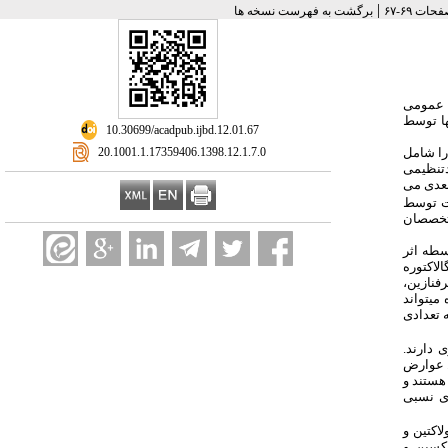
|
برگشت به فهرست نسخه ها
 هستند به گونه‏ ای که در آخرین پایش کشوری 23.44% از جمعیت عمومی
ها توسط
‎ 10.30699/acadpub.ijbd.12.01.67
‎ 20.1001.1.17359406.1398.12.1.7.0
 را شامل
دتنظیمی
عدی می‏
ست توسط
اران به متخصصان
سطه اثر
لاکتوره
فنازین،
می‏تواند
 تعدادی
 دارند.
ل عوارض
جه‏ هستند و
دی نسبی
اکتین و
اکسین و