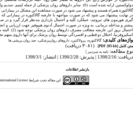
ولوکستین ارایه شده است
(
6
)
.
سایر داروهای روان‏ پزشکی از جمله لیتیم، سدیم وال
گالاکتوره همراه هستند و پیشنهاد می‏ شود در صورت مشاهده این مشکل در بیمارانی که
در نهایت پیشنهاد می‏ شود که در صورت مواجهه با عارضه گالاکتوره در بیمارانی ک
گیری هورمون‏ های تیروئید، عملکرد کلیه و احتمال بارداری مدنظر قرار گیرد و 
یشتر و مداخله درمانی، به‏ ویژه در صورت احتمال آدنوم هیپوفیز جهت ارزیابی و انج
حتمال بروز این عارضه متعاقب مصرف داروهای روان‏ پزشکی توجه شود
(
2
)
. البته
اسکیزوفرنیا، اختلال دو قطبی و افسردگی توسط روان‏ پزشک برای آن‏ها داروی متهم ت
واژه‌های کلیدی:
،
،
،
گالاکتوره
پرولاکتین
داروهای روان‌پزشکی
ضد روان ‌پریشی‌ ها
(۳۰۸۱ دریافت)
متن کامل
[PDF 285 kb]
نوع مطالعه:
|
نامه به سردبیر
دریافت: 1398/2/16 | پذیرش: 1398/2/28 | انتشار: 1398/3/1
بازنشر اطلاعات
این مقاله تحت شرایط
ternational License