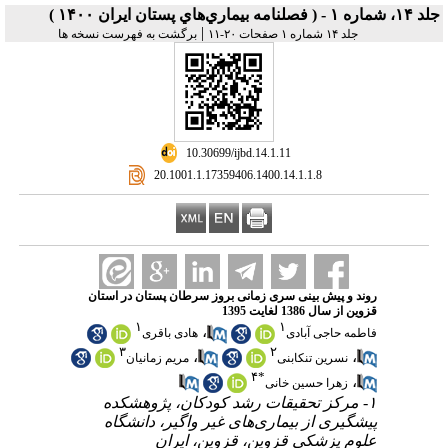
جلد ۱۴، شماره ۱ - ( فصلنامه بيماري‌هاي پستان ايران ۱۴۰۰ )
|
جلد ۱۴ شماره ۱ صفحات ۲۰-۱۱
برگشت به فهرست نسخه ها
‎ 10.30699/ijbd.14.1.11
‎ 20.1001.1.17359406.1400.14.1.1.8
روند و پیش بینی سری زمانی بروز سرطان پستان در استان
قزوین از سال 1386 لغایت 1395
۱
۱
،
فاطمه حاجی آبادی
هادی باقری
۳
۲
،
،
نسرین تنکابنی
مریم زمانیان
۴
*
،
زهرا حسین خانی
۱- مرکز تحقیقات رشد کودکان، پژوهشکده
پیشگیری از بیماری‌های غیر واگیر، دانشگاه
علوم پزشکی قزوین، قزوین، ایران