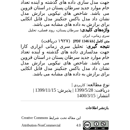
جهت مدل­ سازی داده ­های گذشته و آینده تعداد
خام
موارد جدید
سرطان پستان در استان قزوین
می­ باشد. شاخص­ های نیکویی برازش مدل
نشان داد مدل باکس­ جنکینز مدل قابل اتکایی
برای برازش به داده­ های مشابه می ­باشد.
واژه‌های کلیدی:
،
،
سرطان پستان
روند فصلی
تحلیل
،
سری زمانی
ایران
(۱۹۲۷ دریافت)
متن کامل
[PDF 1346 kb]
نتیجه ‏گیری
: تحلیل سری زمانی ابزاری کارا
جهت مدل­سازی داده­ های گذشته و آینده تعداد
خام
موارد جدید
سرطان پستان در استان قزوین
می­ باشد. شاخص­ های نیکویی برازش مدل
نشان داد مدل باکس­ جنکینز مدل قابل اتکایی
برای برازش به داده ­های مشابه می ­باشد.
نوع مطالعه:
|
كاربردي
دریافت: 1399/5/28 | پذیرش: 1399/11/15 |
انتشار: 1400/3/15
بازنشر اطلاعات
این مقاله تحت شرایط
Creative Commons
Attribution-NonCommercial 4.0