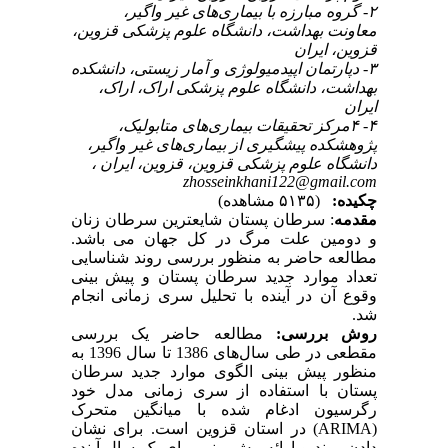
۲- گروه مبارزه با بیماری‌های غیر واگیر،
معاونت بهداشت، دانشگاه علوم پزشکی قزوین،
قزوین، ایران
۳- دپارتمان اپیدمیولوژی و آمار زیستی، دانشکده
بهداشت، دانشگاه علوم پزشکی اراک، اراک،
ایران
۴- ۴مرکز تحقیقات بیماری‌های متابولیک،
پژوهشکده پیشگیری از بیماری‌های غیر واگیر،
دانشگاه علوم پزشکی قزوین، قزوین، ایران ،
zhosseinkhani122@gmail.com
چکیده:
(۵۱۳۵ مشاهده)
مقدمه
: سرطان پستان شایع­ترین سرطان زنان
و دومین علت مرگ در کل جهان می­ باشد.
مطالعه حاضر به‏ منظور
بررسی روند شناسایی
تعداد موارد جدید سرطان پستان و پیش­ بینی
وقوع آن در آینده
با تحلیل سری زمانی انجام
شد.
روش بررسی:
مطالعه حاضر یک بررسی
مقطعی در طی سال‌های 1386 تا سال 1396 به‏
منظور پیش‏ بینی الگوی موارد جدید سرطان
پستان با استفاده از سری زمانی مدل خود
رگرسیون ادغام شده با میانگین متحرک
(
ARIMA
) در استان قزوین است. برای نشان
دادن روند و ارائه پیش­ بینی برای یک سال آینده