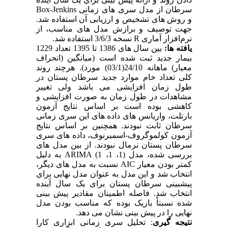
سرطان از مدل سری­ های زمانی
Box-Jenkins
و روش­ های تشخیص و ارزیابی آن استفاده شد.
جهت توصیف و برازش مدل­ های مناسب، از
نرم‌افزار آماری
R
نسخه 3/6/3 استفاده شد.
یافته‏ ها:
بین سال‏ های 1386 تا 1395 تعداد 1229
بیمار جدید ثبت شده است (میانگین (انحراف
معیار) ماهانه 24/10(03/1) مورد).
هرچند روند
کلی تعداد خام
موارد جدید
سرطان پستان در
طول زمان افزایشی می­ باشد ولی تغییر
مشاهدات در طول زمان به‏ صورت افزایشی و
کاهشی بوده است بر اساس نتایج آزمون
بارتلت، واریانس­ های داده ­های این سری زمانی
سرطان ثابت نبودند. همچنین بر اساس نتایج
آزمون کولموگروف-اسمیرنوف، داده ­های سری
سرطان پستان نرمال نبودند. از بین مدل­ های
بررسی شده، مدل (1، 1، 1)
ARIMA
به دلیل
کمتر بودن معیار
AIC
نسبت به مدل­ های دیگر،
انتخاب شد و این مدل به عنوان مدل نهایی برای
پیش­بینی سرطان پستان برای یک سال آینده
انتخاب شد. فاصله اطمینان مقادیر پیش­ بینی
شده نسبتاً باریک بوده که مناسب بودن مدل
نهایی را در پیش ­بینی نشان می ­دهد.
نتیجه‏ گیری
: تحلیل سری زمانی ابزاری کارا