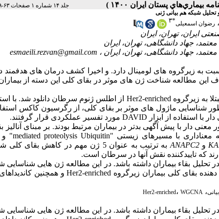
جلد ۱۴ شماره ۱ صفحات ۶۳-۴۹
۳
*
رضوان اسمعیلی
esmaeili.rezvan@gmail.com
 به زیرگروه ­های لومینال دارد. و اخیرا کشف درمان‏ های هدفمند د
 این مطالعه شناخت ژن­ های موثر در بقای کلی این دسته از بیماران
Her2-enriched
از اطلس ژنوم سرطان دانلود شد. با استف
منظور شناسایی ماژول­ های موثر بر بقای کلی، از رگرسیون کاکس استفا
ار با استفاده از ابزار
DAVID
مورد تفسیر عملکردی قرار گرفتند.
نی ­دار با پیش ‏آگهی بدتر در بیماران مرتبط بودند.
بر مبنای آنالیز بق
Ubiquitin
mediated proteolysis
" و 
KA
و
ANAPC2
به‏ ترتیب به عنوان 5 ژن مهم در کاهش بقای کل
د که تاییدکننده نقش آن‏ها در سرطان است.
ر تحلیل بقاء بیماران داشته باشد. در این مطالعه ژن‏ هایی شناسایی ش
 دهنده بقای کلی بیماران زیرگروه
Her2-enriched
و همچنین کاندیداهای 
،
،
یانی
WGCNA
Her2-enriched
ر تحلیل بقاء بیماران داشته باشد. در این مطالعه ژن‏ هایی شناسایی ش