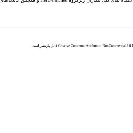
 دهنده بقای کلی بیماران زیرگروه
Her2-enriched
و همچنین کاندیداهای 
Creative Commons Attribution-NonCommercial 4.0 In
قابل بازنشر است.