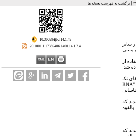
|
برگشت به فهرست نسخه ها
‎ 10.30699/ijbd.14.1.49
ر سایر
‎ 20.1001.1.17359406.1400.14.1.7.4
 مبتنی
اده از
ده شد.
ای تک­
"
RNA
ی شناسایی
دند که
بالقوه
دند که