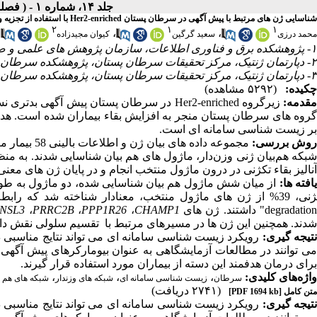
جلد ۱۴، شماره ۱ - ( فصلنامه بيماري‌هاي پستان ايران ۱۴۰۰ )
شناسایی ژن های مرتبط با پیش‌ آگهی در سرطان پستان Her2-enriched با استفاده از تجزیه و تحلیل شبکه هم‌ بیانی ژنی
۲
۱
۱
،
،
،
محمد درزی
سعید گرگین
کیوان مجیدزاده
۱- پژوهشکده برق و فناوری اطلاعات، سازمان پژوهش های علمی و صنعتی ایران، تهران، ایران
۲- دپارتمان ژنتیک، مرکز تحقیقات سرطان پستان، پژوهشکده سرطان معتمد، جهاد دانشگاهی، تهران، ایران
۳- دپارتمان ژنتیک، مرکز تحقیقات سرطان پستان، پژوهشکده سرطان معتمد، جهاد دانشگاهی، تهران، ایران ،
چکیده:
(۵۲۹۲ مشاهده)
قدمه:
زیرگروه
Her2-enriched
در سرطان پستان پیش ­آگهی بدتری نسبت
گروه­ های سرطان پستان منجر به افزایش بقاء بیماران شده است. هدف
بر زیست­ شناسی سامان‏ه ای است.
وش بررسی:
مجموعه­­­ داده­­­ های بیان ژن و اطلاعات بالینی 58 بیمار مبتلا به زیرگروه
بکه هم
بیان ژنی وزن
دار، ماژول­ های هم­ بیان شناسایی شدند. به‏ 
آنالیز بقاء تک­ژنی در درون ماژول منتخب انجام و در پایان ژن­ های معنی­ د
افته ­ها:
از میان شش ماژول هم­ بیان شناسایی­ شده، دو ماژول به طور مع
نی، 39% از ژن­ های ماژول­ منتخب، معنادار شناخته شد که رابطه­ معناداری با مسیرهای زیستی "
degradatio
" داشتند. ژن
های
CHAMP1
،
PPP1R26
،
PRRC2B
،
NSL3
شدند. همچنین این ژن­ ها در مسیرهای مرتبط با تقسیم سلولی نقش دارن
تیجه­ گیری:
رویکرد زیست­ شناسی سامان‏ه ای می­ تواند نتایج مناسبی د
ی­ توانند در مطالعات آزمایشگاهی به عنوان بیومارکرهای پیش ­آگهی­
برای درمان هدفمند این دسته از بیماران مورد استفاده قرار گیرند.
واژه‌های کلیدی:
،
،
،
سرطان
زیست­ شناسی سامانه ای
شبکه­ های وزندار
شبکه ­های هم‌ ب
(۲۷۴۱ دریافت)
متن کامل
[PDF 1694 kb]
تیجه­ گیری:
رویکرد زیست­ شناسی سامان‏ه ای می­ تواند نتایج مناسبی د