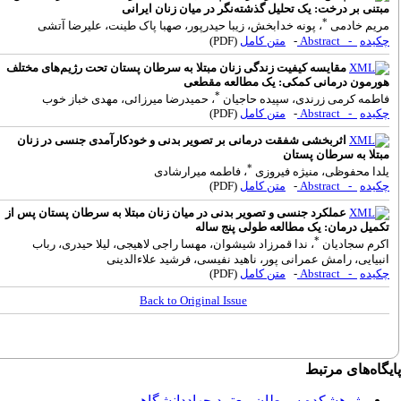
بتنی بر درخت: یک تحلیل گذشته‌نگر در میان زنان ایرانی
*
ریم خادمی
، پونه خدابخش، زیبا حیدرپور، صهبا پاک طینت، علیرضا آتشی
کیده
- Abstract
-
متن کامل
(PDF)
مقایسه کیفیت زندگی زنان مبتلا به سرطان پستان تحت رژیم‌های مختلف
ورمون درمانی کمکی: یک مطالعه مقطعی
*
اطمه کرمی زرندی، سپیده حاجیان
، حمیدرضا میرزائی، مهدی خباز خوب
کیده
- Abstract
-
متن کامل
(PDF)
اثربخشی شفقت درمانی بر تصویر بدنی و خودکارآمدی جنسی در زنان
بتلا به سرطان پستان
*
لدا محفوظی، منیژه فیروزی
، فاطمه میرارشادی
کیده
- Abstract
-
متن کامل
(PDF)
عملکرد جنسی و تصویر بدنی در میان زنان مبتلا به سرطان پستان پس از
کمیل درمان: یک مطالعه طولی پنج ساله
*
کرم سجادیان
، ندا قمرزاد شیشوان، مهسا راجی لاهیجی، لیلا حیدری، رباب
نبیایی، رامش عمرانی پور، ناهید نفیسی، فرشید علاءالدینی
کیده
- Abstract
-
متن کامل
(PDF)
Back to Original Issue
گاه‌های مرتبط
پژوهشکده سرطان معتمد جهاددانشگاهی