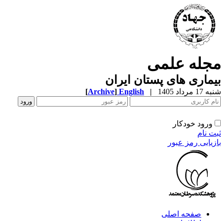
جله علمی
ماری های پستان ایران
1 مرداد 1405
|
English
]
Archive
[
ورود خودکار
ت نام
زیابی رمز عبور
صفحه اصلی