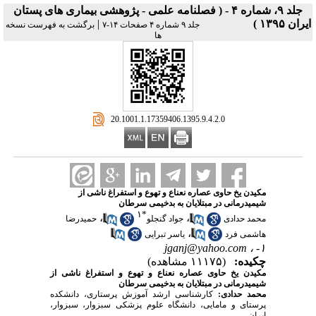
جلد ۹، شماره ۴ - ( فصلنامه علمی - پژوهشی بیماری های پستان
ایران ۱۳۹۵ )
|
جلد ۹ شماره ۴ صفحات ۱۴-۷
برگشت به فهرست نسخه
ها
‎ 20.1001.1.17359406.1395.9.4.2.0
مکیدن یخ حاوی عصاره نعناع و تهوع و استفراغ ناشی از
شیمی‏درمانی در مبتلایان به بدخیمی سرطان
۱
*
،
،
محمد حدادی
جواد گنجلو
حمیدرضا
،
هاشمی فرد
یاسر تبرایی
jganj@yahoo.com
۱- ،
چکیده:
(۱۱۱۷۵ مشاهده)
مکیدن یخ حاوی عصاره نعناع و تهوع و استفراغ ناشی از
شیمی‏درمانی در مبتلایان به بدخیمی سرطان
محمد حدادی:
کارشناسی ارشد آموزش پرستاری، دانشکده
پرستای و مامایی، دانشگاه علوم پزشکی سبزوار، سبزوار،
ایران