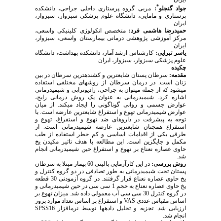
*
جواد گنجلو
:
مربی گروه پرستاری داخلی جراحی، دانشکده
پرستاری و مامایی، دانشگاه علوم پزشکی سبزوار، سبزوار،
ایران
حمیدرضا هاشمی ‏فرد:
متخصص انکولوژی کلینیکی واسعی،
مرکز آموزشی پژوهشی درمانی بیمارستان واسعی، سبزوار،
ایران
یاسر تبرایی:
کارشناس ارشد آمار، دانشکده بهداشت، دانشگاه
علوم پزشکی سبزوار، سبزوار، ایران
چکیده
مقدمه:
سرطان پستان شایع‏ترین و کشنده‏ترین سرطان در بین
زنان است. در درمان سرطان از روش‏های مختلفی استفاده
می‏شود که از جمله می‏توان به جراحی، رادیوتراپی و شیمی‏درمانی
اشاره کرد. شیمی‏درمانی به عنوان یک روش درمانی رایج،
عوارض جسمی و روانی گوناگونی را ایجاد می‏کند. از میان
عوارض شیمی‏درمانی تهوع و استفراغ شایع‏ترین عارضه است. با
توجه به پیشرفت در داروهای ضد تهوع و استفراغ، تهوع و
استفراغ همچنان شایع‏ترین عارضه شیمی‏درمانی است. از
طرفی یکی از اقدامات اساسی و کم خطر استفاده از طب
مکمل و جایگزین است. این مطالعه با هدف تاثیر مکیدن یخ
حاوی عصاره نعناع بر تهوع و استفراغ حین شیمی‏درمانی انجام
شد.
روش بررسی:
در این کارآزمایی بالینی 60 بیمار مبتلا به سرطان
پستان تحت شیمی‏درمانی به طور تصادفی در دو گروه کنترل و
یخ حاوی عصاره نعناع قرار گرفتند. در گروه آزمودنی 30 قطعه
یخ حاوی عصاره نعناع به حجم 1 سی سی در حین شیمی‏درمانی و
در گروه کنترل 30 سی سی آب معمولی داده شد. میزان تهوع بر
اساس مقیاس عددی
VAS
و استفراغ بر اساس تعداد موارد بروز
ارزیابی شد. تجزیه و تحلیل داده‏ها توسط نرم‏افزار
SPSS16
انجام شد.