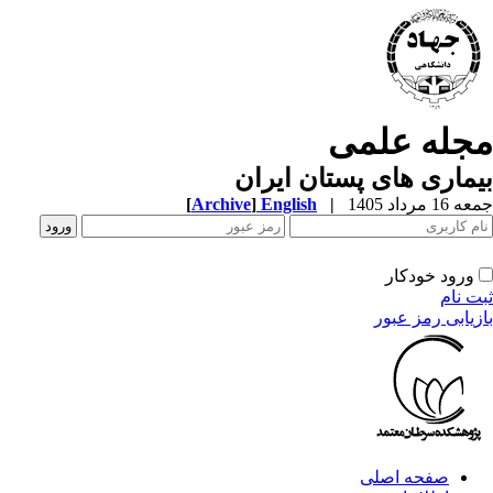
جله علمی
ماری های پستان ایران
1 مرداد 1405
|
English
]
Archive
[
ورود خودکار
ت نام
زیابی رمز عبور
صفحه اصلی