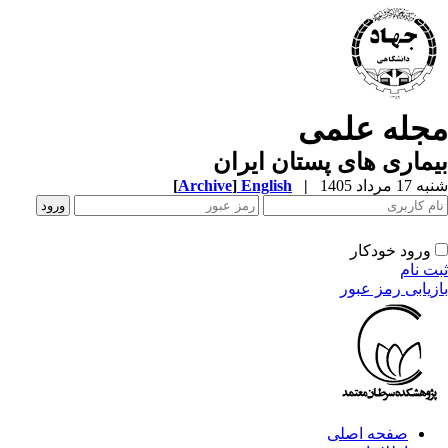
جله علمی
ماری های پستان ایران
1 مرداد 1405
|
English
]
Archive
[
ورود خودکار
ت نام
زیابی رمز عبور
صفحه اصلی