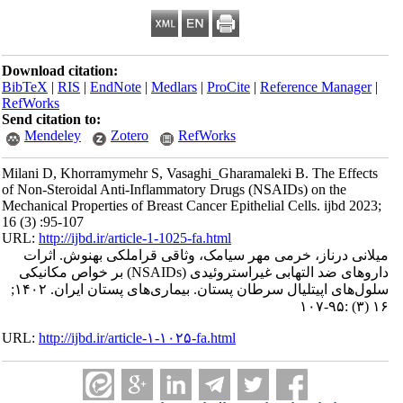
Download citation:
BibTeX
|
RIS
|
EndNote
|
Medlars
|
ProCite
|
Reference Manager
|
RefWorks
Send citation to:
Mendeley
Zotero
RefWorks
Milani D, Khorramymehr S, Vasaghi_Gharamaleki B. The Effects
of Non-Steroidal Anti-Inflammatory Drugs (NSAIDs) on the
Mechanical Properties of Breast Cancer Epithelial Cells. ijbd 2023;
16 (3) :95-107
URL:
http://ijbd.ir/article-1-1025-fa.html
میلانی درناز، خرمی مهر سیامک، وثاقی قراملکی بهنوش. اثرات
داروهای ضد التهابی غیراستروئیدی (NSAIDs) بر خواص مکانیکی
سلول‌های اپیتلیال سرطان پستان. بیماری‌های پستان ایران. ۱۴۰۲;
۱۶ (۳) :۹۵-۱۰۷
URL:
http://ijbd.ir/article-۱-۱۰۲۵-fa.html