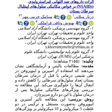
اثرات داروهای ضد التهابی غیراستروئیدی
(NSAIDs) بر خواص مکانیکی سلول‌های اپیتلیال
سرطان پستان
۲
*
۱
درناز میلانی
،
سیامک خرمی مهر
۳
،
بهنوش وثاقی قراملکی
۱- گروه مهندسی پزشکی، دانشگاه آزاد اسلامی
واحد علوم و تحقیقات تهران، تهران، ایران
۲- گروه مهندسی پزشکی، دانشگاه آزاد اسلامی
واحد علوم و تحقیقات تهران، تهران، ایران ،
s.khorramymehr@srbiau.ac.ir
۳- گروه علوم پایه توانبخشی، دانشگاه علوم
پزشکی ایران (IUMS)، تهران، ایران
چکیده:
(۲۱۵۵ مشاهده)
مقدمه:
مطالعات بالینی و آزمایشگاهی نشان
می‌دهند که استفاده از آسپرین و ایبوپروفن در
طی شیمی درمانی یا قبل از درمان سرطان
پستان تعداد سلول‌های سرطانی را کاهش داده و
انتقال آن‌ها را جلوگیری می‌کند. این مطالعه به
بررسی ویژگی‌های مکانیکی سلول‌ها پس از
درمان سلول با این دو دارو می‌پردازد.
روش بررسی:
این مطالعه تأثیر آسپرین و
ایبوپروفن به‌صورت مستقل و ترکیبی در دو
غلظت 5 میکرولیتر و 10 میکرولیتر بر ویژگی‌های