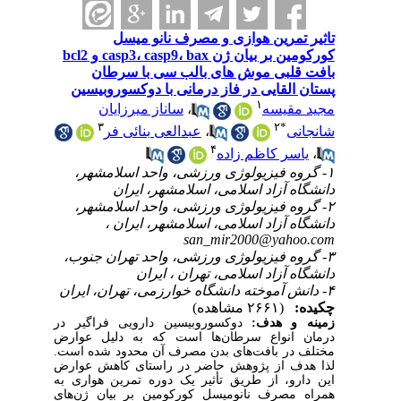
تاثیر تمرین هوازی و مصرف نانو میسل
کورکومین بر بیان ژن casp3، casp9، bax و bcl2
بافت قلبی موش های بالب سی با سرطان
پستان القایی در فاز درمانی با دوکسوروبیسین
۱
مجید مقیسه
،
ساناز میرزایان
۳
۲
*
شانجانی
،
عبدالعی بنائی فر
۴
،
یاسر کاظم زاده
۱- گروه فیزیولوژی ورزشی، واحد اسلامشهر،
دانشگاه آزاد اسلامی، اسلامشهر، ایران
۲- گروه فیزیولوژی ورزشی، واحد اسلامشهر،
دانشگاه آزاد اسلامی، اسلامشهر، ایران ،
san_mir2000@yahoo.com
۳- گروه فیزیولوژی ورزشی، واحد تهران جنوب،
دانشگاه آزاد اسلامی، تهران ، ایران
۴- دانش آموخته دانشگاه خوارزمی، تهران، ایران
چکیده:
(۲۶۶۱ مشاهده)
زمینه و هدف
:
دوکسوروبیسین دارویی فراگیر در
درمان انواع سرطان‌ها است که به ‌دلیل عوارض
مختلف در بافت‌های بدن مصرف آن محدود شده است.
لذا هدف از پژوهش حاضر در راستای کاهش عوارض
این دارو، از طریق تأثیر یک دوره تمرین هواری به
همراه مصرف نانو‌میسل کورکومین بر بیان ژن‌های