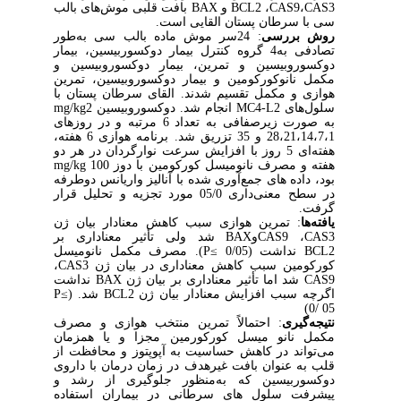
CAS3
،
CAS9
،
BCL2
و
BAX
بافت قلبی موش‌های بالب
سی با سرطان پستان القایی است.
روش بررسی
: 24سر موش ماده بالب سی به‌طور
تصادفی به4 گروه کنترل بیمار دوکسوربیسین، بیمار
دوکسوروبیسین و تمرین، بیمار دوکسوروبیسین و
مکمل نانوکورکومین و بیمار دوکسوروبیسین، تمرین
هوازی و مکمل تقسیم شدند. القای سرطان پستان با
سلول‌های
MC4-L2
انجام شد. دوکسوروبیسین 2
mg/kg
به صورت
زیرصفافی
به تعداد 6 مرتبه و در روزهای
28،21،14،7،1 و 35 تزریق شد. برنامه هوازی 6 هفته،
هفته‌ای 5 روز با افزایش سرعت نوارگردان در هر دو
هفته و مصرف نانومیسل کورکومین با دوز 100
mg/kg
بود، داده­ های جمع­‌آوری شده با آنالیز واریانس دوطرفه
در سطح معنی‌داری
05/0 مورد تجزیه و تحلیل قرار
گرفت.
یافته‌ها
: تمرین هوازی سبب کاهش معنادار بیان ژن
CAS3
،
CAS9
و
BAX
شد
ولی تأثیر معناداری بر
BCL2
نداشت (
P≤ 0/05
)
.
مصرف مکمل نانومیسل
کورکومین
سبب کاهش معناداری در بیان ژن
CAS3
،
CAS9
شد اما
تأثیر
معناداری بر بیان ژن
BAX
نداشت
اگرچه سبب افزایش معنادار بیان ژن
BCL2
شد. (
P≤
)
0/ 05
نتیجه‌گیری
:
احتمالاً تمرین‌ منتخب هوازی و مصرف
مکمل نانو میسل کورکورمین مجزا و یا همزمان
می‌تواند در کاهش حساسیت به آپوپتوز و محافظت از
قلب به عنوان بافت غیرهدف در زمان درمان با داروی
دوکسوربیسین که به‌منظور جلوگیری از رشد و
پیشرفت سلول های سرطانی در بیماران استفاده