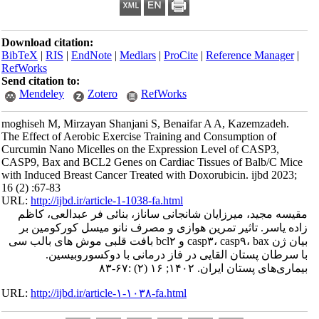
Download citation:
BibTeX
|
RIS
|
EndNote
|
Medlars
|
ProCite
|
Reference Manager
|
RefWorks
Send citation to:
Mendeley
Zotero
RefWorks
moghiseh M, Mirzayan Shanjani S, Benaifar A A, Kazemzadeh.
The Effect of Aerobic Exercise Training and Consumption of
Curcumin Nano Micelles on the Expression Level of CASP3,
CASP9, Bax and BCL2 Genes on Cardiac Tissues of Balb/C Mice
with Induced Breast Cancer Treated with Doxorubicin. ijbd 2023;
16 (2) :67-83
URL:
http://ijbd.ir/article-1-1038-fa.html
مقیسه مجید، میرزایان شانجانی ساناز، بنائی فر عبدالعی، کاظم
زاده یاسر. تاثیر تمرین هوازی و مصرف نانو میسل کورکومین بر
بیان ژن casp۳، casp۹، bax و bcl۲ بافت قلبی موش های بالب سی
با سرطان پستان القایی در فاز درمانی با دوکسوروبیسین.
بیماری‌های پستان ایران. ۱۴۰۲; ۱۶ (۲) :۶۷-۸۳
URL:
http://ijbd.ir/article-۱-۱۰۳۸-fa.html