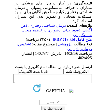
نتیجه‌گیری
: در کنار درمان­ های پزشکی در
بیماران با جراحی ماستکتومی می­توان از درمان
شناختی رفتاری یکپارچه با ذهن­ آگاهی برای بهبود
مشکلات هیجانی و تصویر بدن این بیماران
استفاده کرد.
واژه‌های کلیدی:
درمان شناختی-رفتاری
،
ذهن-
آگاهی
،
تصویر بدنی
،
دشواری در تنظیم هیجان
،
ماستکتومی
متن کامل
[PDF 718 kb]
(۲۲۵۰ دریافت)
نوع مطالعه:
پژوهشي
| موضوع مقاله:
تشخیص،
درمان، بازتوانی
دریافت: 1402/1/6 | پذیرش: 1402/3/7 | انتشار:
1402/4/25
ارسال نظر درباره این مقاله : نام کاربری یا پست
الکترونیک شما: