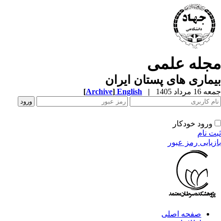
جله علمی
ماری های پستان ایران
1 مرداد 1405
|
English
]
Archive
[
ورود خودکار
ت نام
زیابی رمز عبور
صفحه اصلی