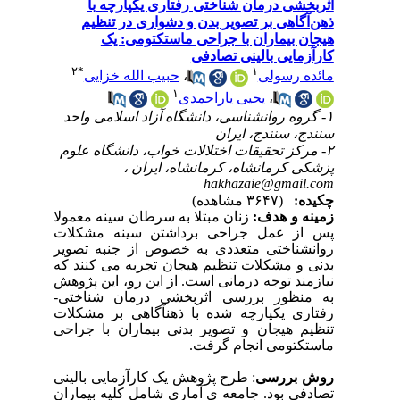
اثربخشی درمان شناختی رفتاری یکپارچه با
ذهن‌آگاهی بر تصویر بدن و دشواری در تنظیم
هیجان بیماران با جراحی ماستکتومی: یک
کارآزمایی بالینی تصادفی
۲
*
۱
مائده رسولی
،
حبیب الله خزایی
۱
،
یحیی یاراحمدی
۱- گروه روانشناسی، دانشگاه آزاد اسلامی واحد
سنندج، سنندج، ایران
۲- مرکز تحقیقات اختلالات خواب، دانشگاه علوم
پزشکی کرمانشاه، کرمانشاه، ایران ،
hakhazaie@gmail.com
چکیده:
(۳۶۴۷ مشاهده)
زمینه و هد
ف:
زنان مبتلا به سرطان سینه معمولا
پس از عمل جراحی برداشتن سینه مشکلات
روانشناختی متعددی به خصوص از جنبه تصویر
بدنی و مشکلات تنظیم هیجان تجربه می­ کنند که
نیازمند توجه درمانی است. از این رو، این پژوهش
به منظور بررسی اثربخشی درمان شناختی-
رفتاری یکپارچه شده با ذهن­آگاهی بر مشکلات
تنظیم هیجان و تصویر بدنی بیماران با جراحی
ماستکتومی انجام گرفت.
روش بررسی
:
طرح پژوهش یک کارآزمایی بالینی
تصادفی بود. جامعه ­ی آماری شامل کلیه بیماران