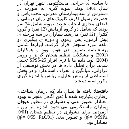
با سابقه ­ی جراحی ماستکتومی شهر تهران در
سال 1401 بودند. نمونه­ گیری به صورت در
دسترس از سه بیمارستان مدرس، محب یاس و
حضرت رسول اکرم، کلینیک ­های روان­ درمانی و
فضای مجازی انتخاب شدند. نمونه شامل 24 نفر
بودند که شامل دو گروه آزمایش (12 نفر) و گروه
کنترل (12 نفر) می­ شد. بیماران در سه مرحله ­ی
پیش ­آزمون، پس ­آزمون و دوره ­ی پیگیری دو
ماهه مورد سنجش قرار گرفتند. ابزارها شامل
پرسشنامه تصویر بدن
هوپ وود و همکاران
(2001)
و مشکلات تنظیم هیجان گراتز و رومر
(2004) بود. داده ­ها با نرم­ افزار
SPSS-25
تحلیل
شدند. برای تحلیل داده ­ها در بخش توصیفی از
فراوانی، میانگین و انحراف استاندارد و در بخش
استنباطی از روش تحلیل واریانس با اندازه­ گیری
مکرر استفاده شد.
یافته‌ها
: یافته ­ها نشان داد که درمان شناختی­-
رفتاری یکپارچه شده با ذهن ­آگاهی منجر به بهبود
معنادار تصویر بدنی و دشواری در تنظیم هیجان
بیماران ماستکتومی می ­شود. اندازه اثر بین ­
آزمودنی برای دشواری در تنظیم هیجان
)
0/01
,
P≥
0/59
η²=
) و تصویر بدنی
)
0/01
, P≥
0/55
η²=
)
معنادار بود.