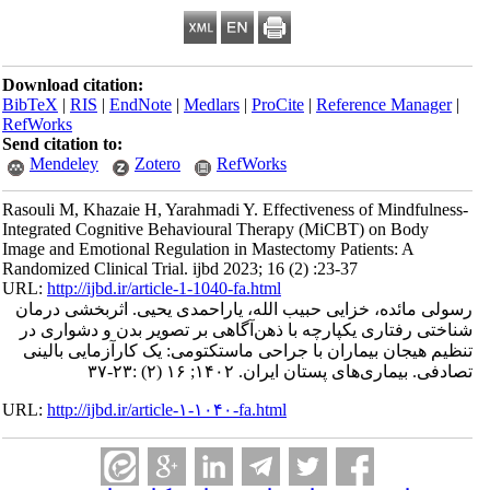
Download citation:
BibTeX
|
RIS
|
EndNote
|
Medlars
|
ProCite
|
Reference Manager
|
RefWorks
Send citation to:
Mendeley
Zotero
RefWorks
Rasouli M, Khazaie H, Yarahmadi Y. Effectiveness of Mindfulness-
Integrated Cognitive Behavioural Therapy (MiCBT) on Body
Image and Emotional Regulation in Mastectomy Patients: A
Randomized Clinical Trial. ijbd 2023; 16 (2) :23-37
URL:
http://ijbd.ir/article-1-1040-fa.html
رسولی مائده، خزایی حبیب الله، یاراحمدی یحیی. اثربخشی درمان
شناختی رفتاری یکپارچه با ذهن‌آگاهی بر تصویر بدن و دشواری در
تنظیم هیجان بیماران با جراحی ماستکتومی: یک کارآزمایی بالینی
تصادفی. بیماری‌های پستان ایران. ۱۴۰۲; ۱۶ (۲) :۲۳-۳۷
URL:
http://ijbd.ir/article-۱-۱۰۴۰-fa.html