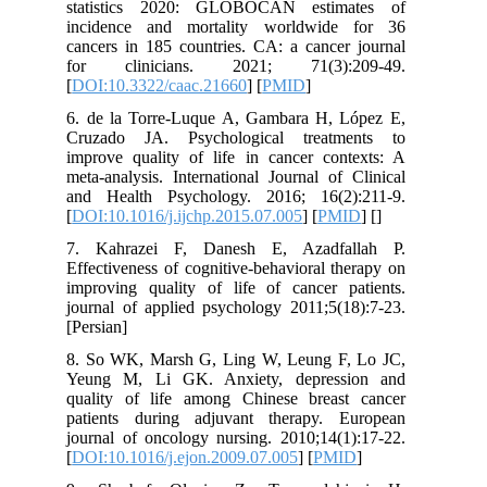
statistics 2020: GLOBOCAN estimates of
incidence and mortality worldwide for 36
cancers in 185 countries. CA: a cancer journal
for clinicians. 2021; 71(3):209-49.
[
DOI:10.3322/caac.21660
] [
PMID
]
6. de la Torre-Luque A, Gambara H, López E,
Cruzado JA. Psychological treatments to
improve quality of life in cancer contexts: A
meta-analysis. International Journal of Clinical
and Health Psychology. 2016; 16(2):211-9.
[
DOI:10.1016/j.ijchp.2015.07.005
] [
PMID
] [
]
7. Kahrazei F, Danesh E, Azadfallah P.
Effectiveness of cognitive-behavioral therapy on
improving quality of life of cancer patients.
journal of applied psychology 2011;5(18):7-23.
[Persian]
8. So WK, Marsh G, Ling W, Leung F, Lo JC,
Yeung M, Li GK. Anxiety, depression and
quality of life among Chinese breast cancer
patients during adjuvant therapy. European
journal of oncology nursing. 2010;14(1):17-22.
[
DOI:10.1016/j.ejon.2009.07.005
] [
PMID
]