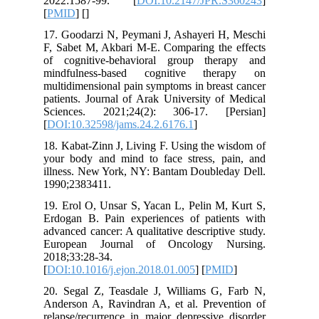
2022:1587-99. [
DOI:10.2147/JPR.S360243
]
[
PMID
] [
]
17. Goodarzi N, Peymani J, Ashayeri H, Meschi
F, Sabet M, Akbari M-E. Comparing the effects
of cognitive-behavioral group therapy and
mindfulness-based cognitive therapy on
multidimensional pain symptoms in breast cancer
patients. Journal of Arak University of Medical
Sciences. 2021;24(2): 306-17. [Persian]
[
DOI:10.32598/jams.24.2.6176.1
]
18. Kabat-Zinn J, Living F. Using the wisdom of
your body and mind to face stress, pain, and
illness. New York, NY: Bantam Doubleday Dell.
1990;2383411.
19. Erol O, Unsar S, Yacan L, Pelin M, Kurt S,
Erdogan B. Pain experiences of patients with
advanced cancer: A qualitative descriptive study.
European Journal of Oncology Nursing.
2018;33:28-34.
[
DOI:10.1016/j.ejon.2018.01.005
] [
PMID
]
20. Segal Z, Teasdale J, Williams G, Farb N,
Anderson A, Ravindran A, et al. Prevention of
relapse/recurrence in major depressive disorder