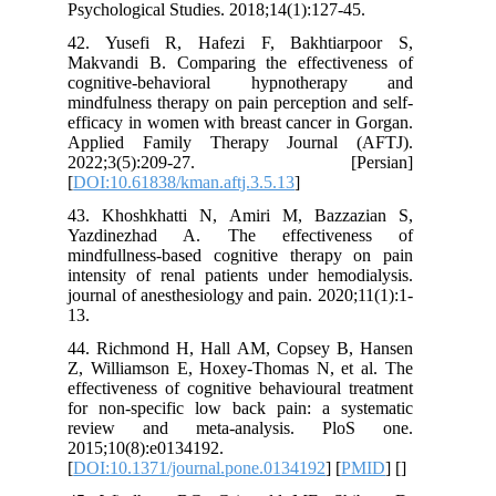
Psychological Studies. 2018;14(1):127-45.
42. Yusefi R, Hafezi F, Bakhtiarpoor S,
Makvandi B. Comparing the effectiveness of
cognitive-behavioral hypnotherapy and
mindfulness therapy on pain perception and self-
efficacy in women with breast cancer in Gorgan.
Applied Family Therapy Journal (AFTJ).
2022;3(5):209-27. [Persian]
[
DOI:10.61838/kman.aftj.3.5.13
]
43. Khoshkhatti N, Amiri M, Bazzazian S,
Yazdinezhad A. The effectiveness of
mindfullness-based cognitive therapy on pain
intensity of renal patients under hemodialysis.
journal of anesthesiology and pain. 2020;11(1):1-
13.
44. Richmond H, Hall AM, Copsey B, Hansen
Z, Williamson E, Hoxey-Thomas N, et al. The
effectiveness of cognitive behavioural treatment
for non-specific low back pain: a systematic
review and meta-analysis. PloS one.
2015;10(8):e0134192.
[
DOI:10.1371/journal.pone.0134192
] [
PMID
] [
]