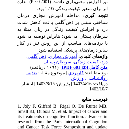
) اندازه
P <
001/ 0
داری داشت (
نیز افزایش معنی
اثر برای متغیر کیفیت زندگی 95/ 1 بود.
نتیجه گیری:
مداخله آموزش مجازی درمان
شناختی مبتنی بر ‌ذهن‌آگاهی
باعث کاهش شدت
درد و افزایش کیفیت زندگی در زنان مبتلا به
سرطان پستان می‌شود؛ بنابراین توصیه می‌شود
با برنامه‌های مناسب از این روش نیز در کنار
سایر درمان‌های پزشکی استفاده شود.
،
‌ذهن‌آگاهی
،
آموزش مجازی
واژه‌های کلیدی:
سرطان پستان
،
کیفیت زندگی
،
درد
(۱۶۹۱ دریافت)
[PDF 601 kb]
متن کامل
نوع مطالعه:
كاربردي
| موضوع مقاله:
تغذیه،
روانشناسی، ورزش
دریافت: 1403/4/16 | پذیرش: 1403/8/15 | انتشار:
1403/10/7
فهرست منابع
1. Joly F, Giffard B, Rigal O, De Ruiter MB,
Small BJ, Dubois M, et al. Impact of cancer and
its treatments on cognitive function: advances in
research from the Paris International Cognition
and Cancer Task Force Symposium and update