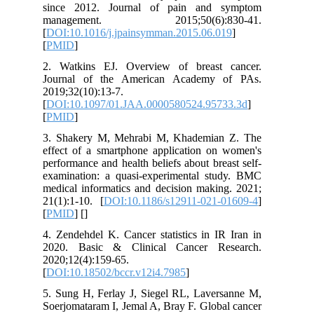
since 2012. Journal of pain and symptom
management. 2015;50(6):830-41.
[
DOI:10.1016/j.jpainsymman.2015.06.019
]
[
PMID
]
2. Watkins EJ. Overview of breast cancer.
Journal of the American Academy of PAs.
2019;32(10):13-7.
[
DOI:10.1097/01.JAA.0000580524.95733.3d
]
[
PMID
]
3. Shakery M, Mehrabi M, Khademian Z. The
effect of a smartphone application on women's
performance and health beliefs about breast self-
examination: a quasi-experimental study. BMC
medical informatics and decision making. 2021;
21(1):1-10. [
DOI:10.1186/s12911-021-01609-4
]
[
PMID
] [
]
4. Zendehdel K. Cancer statistics in IR Iran in
2020. Basic & Clinical Cancer Research.
2020;12(4):159-65.
[
DOI:10.18502/bccr.v12i4.7985
]
5. Sung H, Ferlay J, Siegel RL, Laversanne M,
Soerjomataram I, Jemal A, Bray F. Global cancer