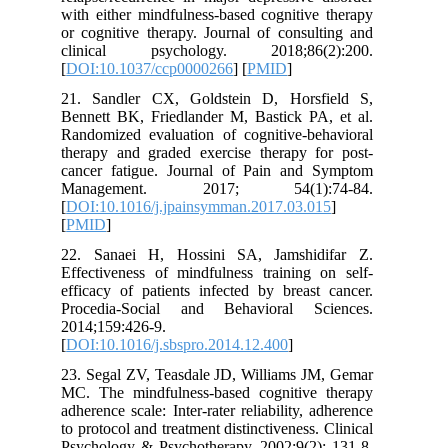
with either mindfulness-based cognitive therapy
or cognitive therapy. Journal of consulting and
clinical psychology. 2018;86(2):200.
[
DOI:10.1037/ccp0000266
] [
PMID
]
21. Sandler CX, Goldstein D, Horsfield S,
Bennett BK, Friedlander M, Bastick PA, et al.
Randomized evaluation of cognitive-behavioral
therapy and graded exercise therapy for post-
cancer fatigue. Journal of Pain and Symptom
Management. 2017; 54(1):74-84.
[
DOI:10.1016/j.jpainsymman.2017.03.015
]
[
PMID
]
22. Sanaei H, Hossini SA, Jamshidifar Z.
Effectiveness of mindfulness training on self-
efficacy of patients infected by breast cancer.
Procedia-Social and Behavioral Sciences.
2014;159:426-9.
[
DOI:10.1016/j.sbspro.2014.12.400
]
23. Segal ZV, Teasdale JD, Williams JM, Gemar
MC. The mindfulness‐based cognitive therapy
adherence scale: Inter‐rater reliability, adherence
to protocol and treatment distinctiveness. Clinical
Psychology & Psychotherapy. 2002;9(2): 131-8.