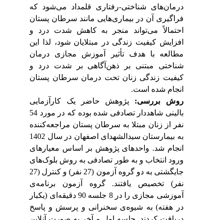
درمان‌های شناختی-رفتاری قلمداد می‌شود که
فراگیری آن در بیماری‌هایی مانند سرطان پستان
‌احتمالاً می‌تواند منجر به کاهش شدت درد و
لذا این
،
افزایش کیفیت زندگی در مبتلایان شود
مطالعه با هدف تأثیر آموزش مجازی درمان
شناختی مبتنی بر ‌ذهن‌آگاهی بر شدت درد و
کیفیت زندگی زنان تحت درمان سرطان پستان
انجام شده است.
روش بررسی:
پژوهش حاضر یک
کارآزمایی
بالینی
شاهددار تصادفی شده
بوده که در مورد 54
نفر از زنان مبتلا به سرطان پستان مراجعه‌کننده
به بیمارستان سیدالشهدا‌ی اصفهان در سال 1402
انجام شد. واحدهای پژوهش
بر اساس معیارهای
ورود
انتخاب و به طور تصادفی به روش بلوک‌های
جایگشتی به دو گروه آزمون (27 نفر) و کنترل (27
نفر) تخصیص یافتند. گروه آزمون برنامه‌ی
آموزشی مجازی را در
8 جلسه 90 دقیقه‌ای (یکبار
در هفته) به شیوه‌ی سخنرانی و پرسش و پاسخ
دریافت کردند. جلسه اول و آخر به صورت آنلاین