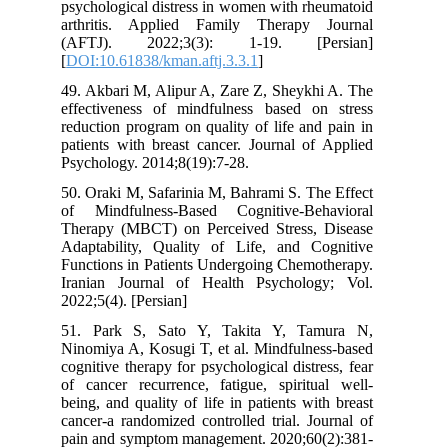
psychological distress in women with rheumatoid
arthritis. Applied Family Therapy Journal
(AFTJ). 2022;3(3): 1-19. [Persian]
[
DOI:10.61838/kman.aftj.3.3.1
]
49. Akbari M, Alipur A, Zare Z, Sheykhi A. The
effectiveness of mindfulness based on stress
reduction program on quality of life and pain in
patients with breast cancer. Journal of Applied
Psychology. 2014;8(19):7-28.
50. Oraki M, Safarinia M, Bahrami S. The Effect
of Mindfulness-Based Cognitive-Behavioral
Therapy (MBCT) on Perceived Stress, Disease
Adaptability, Quality of Life, and Cognitive
Functions in Patients Undergoing Chemotherapy.
Iranian Journal of Health Psychology; Vol.
2022;5(4). [Persian]
51. Park S, Sato Y, Takita Y, Tamura N,
Ninomiya A, Kosugi T, et al. Mindfulness-based
cognitive therapy for psychological distress, fear
of cancer recurrence, fatigue, spiritual well-
being, and quality of life in patients with breast
cancer-a randomized controlled trial. Journal of
pain and symptom management. 2020;60(2):381-