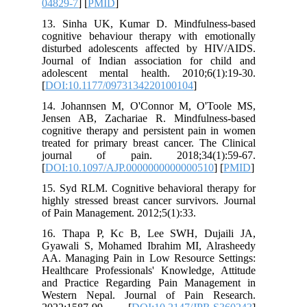
04829-7
] [
PMID
]
13. Sinha UK, Kumar D. Mindfulness-based
cognitive behaviour therapy with emotionally
disturbed adolescents affected by HIV/AIDS.
Journal of Indian association for child and
adolescent mental health. 2010;6(1):19-30.
[
DOI:10.1177/0973134220100104
]
14. Johannsen M, O'Connor M, O'Toole MS,
Jensen AB, Zachariae R. Mindfulness-based
cognitive therapy and persistent pain in women
treated for primary breast cancer. The Clinical
journal of pain. 2018;34(1):59-67.
[
DOI:10.1097/AJP.0000000000000510
] [
PMID
]
15. Syd RLM. Cognitive behavioral therapy for
highly stressed breast cancer survivors. Journal
of Pain Management. 2012;5(1):33.
16. Thapa P, Kc B, Lee SWH, Dujaili JA,
Gyawali S, Mohamed Ibrahim MI, Alrasheedy
AA. Managing Pain in Low Resource Settings:
Healthcare Professionals' Knowledge, Attitude
and Practice Regarding Pain Management in
Western Nepal. Journal of Pain Research.