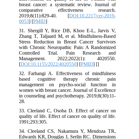
breast cancer: a systematic review. Journal of
comparative effectiveness research.
2019;8(11):829-40. [
DOI:10.2217/cer-2019-
0053
] [
PMID
]
31. Shergill Y, Rice DB, Khoo E-L, Jarvis V,
Zhang T, Taljaard M, et al. Mindfulness‐Based
Stress Reduction in Breast Cancer Survivors
with Chronic Neuropathic Pain: A Randomized
Controlled Trial. Pain Research and
Management. 2022;2022(1): 4020550.
[
DOI:10.1155/2022/4020550
] [
PMID
] [
]
32. Farhangi A. Effectiveness of mindfulness
based cognitive therapy chronic pain
management on psycho-social function in
women with breast cancer. Journal of Excellence
in counseling and psychotherapy. 2019;8(30):11-
28.
33. Cleeland C, Osoba D. Effect of cancer on
quality of life. Effect of cancer on quality of life.
1991;293:305.
34. Cleeland CS, Nakamura Y, Mendoza TR,
Edwards KR, Douglas J, Serlin RC. Dimensions