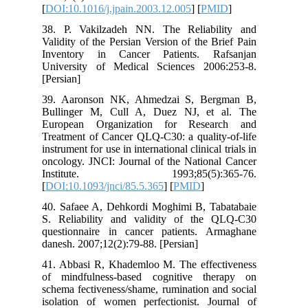
[
DOI:10.1016/j.jpain.2003.12.005
] [
PMID
]
38. P. Vakilzadeh NN. The Reliability and
Validity of the Persian Version of the Brief Pain
Inventory in Cancer Patients. Rafsanjan
University of Medical Sciences 2006:253-8.
[Persian]
39. Aaronson NK, Ahmedzai S, Bergman B,
Bullinger M, Cull A, Duez NJ, et al. The
European Organization for Research and
Treatment of Cancer QLQ-C30: a quality-of-life
instrument for use in international clinical trials in
oncology. JNCI: Journal of the National Cancer
Institute. 1993;85(5):365-76.
[
DOI:10.1093/jnci/85.5.365
] [
PMID
]
40. Safaee A, Dehkordi Moghimi B, Tabatabaie
S. Reliability and validity of the QLQ-C30
questionnaire in cancer patients. Armaghane
danesh. 2007;12(2):79-88. [Persian]
41. Abbasi R, Khademloo M. The effectiveness
of mindfulness-based cognitive therapy on
schema fectiveness/shame, rumination and social
isolation of women perfectionist. Journal of