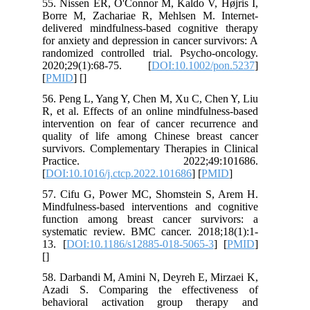
55. Nissen ER, O'Connor M, Kaldo V, Højris I,
Borre M, Zachariae R, Mehlsen M. Internet‐
delivered mindfulness‐based cognitive therapy
for anxiety and depression in cancer survivors: A
randomized controlled trial. Psycho‐oncology.
2020;29(1):68-75. [
DOI:10.1002/pon.5237
]
[
PMID
] [
]
56. Peng L, Yang Y, Chen M, Xu C, Chen Y, Liu
R, et al. Effects of an online mindfulness-based
intervention on fear of cancer recurrence and
quality of life among Chinese breast cancer
survivors. Complementary Therapies in Clinical
Practice. 2022;49:101686.
[
DOI:10.1016/j.ctcp.2022.101686
] [
PMID
]
57. Cifu G, Power MC, Shomstein S, Arem H.
Mindfulness-based interventions and cognitive
function among breast cancer survivors: a
systematic review. BMC cancer. 2018;18(1):1-
13. [
DOI:10.1186/s12885-018-5065-3
] [
PMID
]
[
]
58. Darbandi M, Amini N, Deyreh E, Mirzaei K,
Azadi S. Comparing the effectiveness of
behavioral activation group therapy and