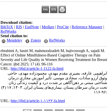
Download citation:
BibTeX
|
RIS
|
EndNote
|
Medlars
|
ProCite
|
Reference Manager
|
RefWorks
Send citation to:
Mendeley
Zotero
RefWorks
ebrahimi A, basiri M, mahmoodzadeh M, hajivosoogh A, sajadi M.
Effect of Online Mindfulness-Based Cognitive Therapy on Pain
Severity and Life Quality in Women Receiving Treatment for Breast
Cancer. ijbd 2025; 17 (4) :96-116
URL:
http://ijbd.ir/article-1-1122-fa.html
ابراهیمی عارفه، بصیری مقدم مهدی، محمودزاده مهدی، حاجی
وثوق آرزو سادات، سجادی موسی. تأثیر آموزش مجازی درمان
شناختی مبتنی بر ‌ذهن‌آگاهی بر شدت درد و کیفیت زندگی زنان
تحت درمان سرطان پستان. بیماری‌های پستان ایران. ۱۴۰۳; ۱۷ (۴)
:۹۶-۱۱۶
URL:
http://ijbd.ir/article-۱-۱۱۲۲-fa.html