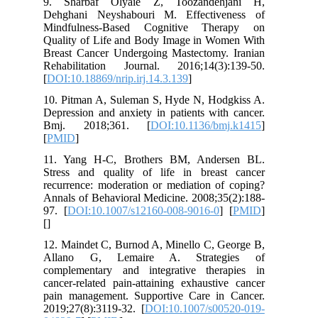
9. Sharbaf Olyaie Z, Toozandehjani H,
Dehghani Neyshabouri M. Effectiveness of
Mindfulness-Based Cognitive Therapy on
Quality of Life and Body Image in Women With
Breast Cancer Undergoing Mastectomy. Iranian
Rehabilitation Journal. 2016;14(3):139-50.
[
DOI:10.18869/nrip.irj.14.3.139
]
10. Pitman A, Suleman S, Hyde N, Hodgkiss A.
Depression and anxiety in patients with cancer.
Bmj. 2018;361. [
DOI:10.1136/bmj.k1415
]
[
PMID
]
11. Yang H-C, Brothers BM, Andersen BL.
Stress and quality of life in breast cancer
recurrence: moderation or mediation of coping?
Annals of Behavioral Medicine. 2008;35(2):188-
97. [
DOI:10.1007/s12160-008-9016-0
] [
PMID
]
[
]
12. Maindet C, Burnod A, Minello C, George B,
Allano G, Lemaire A. Strategies of
complementary and integrative therapies in
cancer-related pain-attaining exhaustive cancer
pain management. Supportive Care in Cancer.
2019;27(8):3119-32. [
DOI:10.1007/s00520-019-