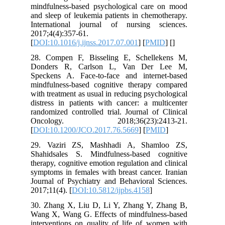
mindfulness-based psychological care on mood
and sleep of leukemia patients in chemotherapy.
International journal of nursing sciences.
2017;4(4):357-61.
[
DOI:10.1016/j.ijnss.2017.07.001
] [
PMID
] [
]
28. Compen F, Bisseling E, Schellekens M,
Donders R, Carlson L, Van Der Lee M,
Speckens A. Face-to-face and internet-based
mindfulness-based cognitive therapy compared
with treatment as usual in reducing psychological
distress in patients with cancer: a multicenter
randomized controlled trial. Journal of Clinical
Oncology. 2018;36(23):2413-21.
[
DOI:10.1200/JCO.2017.76.5669
] [
PMID
]
29. Vaziri ZS, Mashhadi A, Shamloo ZS,
Shahidsales S. Mindfulness-based cognitive
therapy, cognitive emotion regulation and clinical
symptoms in females with breast cancer. Iranian
Journal of Psychiatry and Behavioral Sciences.
2017;11(4). [
DOI:10.5812/ijpbs.4158
]
30. Zhang X, Liu D, Li Y, Zhang Y, Zhang B,
Wang X, Wang G. Effects of mindfulness-based
interventions on quality of life of women with