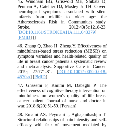
45. Windham BG, Griswold ME, Shibata D,
Penman A, Catellier DJ, Mosley Jr TH. Covert
neurological symptoms associated with silent
infarcts from midlife to older age: the
Atherosclerosis Risk in Communities study.
Stroke. 2012;43(5):1218-23.
[
DOI:10.1161/STROKEAHA.111.643379
]
[
PMID
] [
]
46. Zhang Q, Zhao H, Zheng Y. Effectiveness of
mindfulness-based stress reduction (MBSR) on
symptom variables and health-related quality of
life in breast cancer patients-a systematic review
and meta-analysis. Supportive Care in Cancer.
2019; 27:771-81. [
DOI:10.1007/s00520-018-
4570-x
] [
PMID
]
47. Ghasemi F, Karimi M, Dabaghi P. The
effectiveness of cognitive therapy intervention on
mindfulness on women's quality of life breast
cancer patient. Journal of nurse and doctor in
war. 2018;6(20):51-59. [Persian]
48. Emami AS, Peymani J, Aghajanihashjin T.
Structural relationships of pain intensity and self-
efficacy with fear of movement mediated by