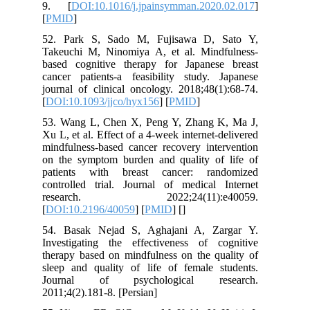
9. [
DOI:10.1016/j.jpainsymman.2020.02.017
]
[
PMID
]
52. Park S, Sado M, Fujisawa D, Sato Y,
Takeuchi M, Ninomiya A, et al. Mindfulness-
based cognitive therapy for Japanese breast
cancer patients-a feasibility study. Japanese
journal of clinical oncology. 2018;48(1):68-74.
[
DOI:10.1093/jjco/hyx156
] [
PMID
]
53. Wang L, Chen X, Peng Y, Zhang K, Ma J,
Xu L, et al. Effect of a 4-week internet-delivered
mindfulness-based cancer recovery intervention
on the symptom burden and quality of life of
patients with breast cancer: randomized
controlled trial. Journal of medical Internet
research. 2022;24(11):e40059.
[
DOI:10.2196/40059
] [
PMID
] [
]
54. Basak Nejad S, Aghajani A, Zargar Y.
Investigating the effectiveness of cognitive
therapy based on mindfulness on the quality of
sleep and quality of life of female students.
Journal of psychological research.
2011;4(2).181-8. [Persian]