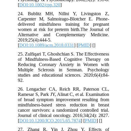
[
DOI:10.1002/cpp.320
]
24. Bublitz MH, Nillni Y, Livingston Z,
Carpenter M, Salmoirago-Blotcher E. Phone-
delivered mindfulness training for pregnant
women at risk for preterm birth.The Journal of
Alternative and Complementary Medicine.
2019;25(4):444-5.
[
DOI:10.1089/acm.2018.0331
] [
PMID
] [
]
25. Zulfiqari T, Ghoshchian S. The Effectiveness
of Mindfulness-Based Cognitive Therapy on
Reducing Coronary Anxiety in Women with
Multiple Sclerosis in Semnan. Psychology
studies and educational sciences. 2020;6(4):84-
92.
26. Lengacher CA, Reich RR, Paterson CL,
Ramesar S, Park JY, Alinat C, et al. Examination
of broad symptom improvement resulting from
mindfulness-based stress reduction in breast
cancer survivors: a randomized controlled trial.
Journal of clinical oncology. 2016;34(24): 2827.
[
DOI:10.1200/JCO.2015.65.7874
] [
PMID
] [
]
27. Zhang R, Yin J, Zhou Y. Effects of