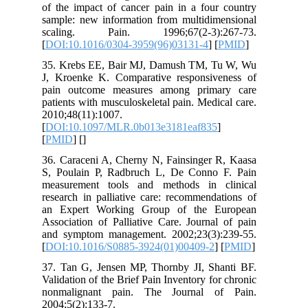
of the impact of cancer pain in a four country
sample: new information from multidimensional
scaling. Pain. 1996;67(2-3):267-73.
[
DOI:10.1016/0304-3959(96)03131-4
] [
PMID
]
35. Krebs EE, Bair MJ, Damush TM, Tu W, Wu
J, Kroenke K. Comparative responsiveness of
pain outcome measures among primary care
patients with musculoskeletal pain. Medical care.
2010;48(11):1007.
[
DOI:10.1097/MLR.0b013e3181eaf835
]
[
PMID
] [
]
36. Caraceni A, Cherny N, Fainsinger R, Kaasa
S, Poulain P, Radbruch L, De Conno F. Pain
measurement tools and methods in clinical
research in palliative care: recommendations of
an Expert Working Group of the European
Association of Palliative Care. Journal of pain
and symptom management. 2002;23(3):239-55.
[
DOI:10.1016/S0885-3924(01)00409-2
] [
PMID
]
37. Tan G, Jensen MP, Thornby JI, Shanti BF.
Validation of the Brief Pain Inventory for chronic
nonmalignant pain. The Journal of Pain.
2004;5(2):133-7.