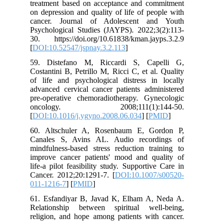
treatment based on acceptance and commitment
on depression and quality of life of people with
cancer. Journal of Adolescent and Youth
Psychological Studies (JAYPS). 2022;3(2):113-
30. https://doi.org/10.61838/kman.jayps.3.2.9
[
DOI:10.52547/jspnay.3.2.113
]
59. Distefano M, Riccardi S, Capelli G,
Costantini B, Petrillo M, Ricci C, et al. Quality
of life and psychological distress in locally
advanced cervical cancer patients administered
pre-operative chemoradiotherapy. Gynecologic
oncology. 2008;111(1):144-50.
[
DOI:10.1016/j.ygyno.2008.06.034
] [
PMID
]
60. Altschuler A, Rosenbaum E, Gordon P,
Canales S, Avins AL. Audio recordings of
mindfulness-based stress reduction training to
improve cancer patients' mood and quality of
life-a pilot feasibility study. Supportive Care in
Cancer. 2012;20:1291-7. [
DOI:10.1007/s00520-
011-1216-7
] [
PMID
]
61. Esfandiyar B, Javad K, Elham A, Neda A.
Relationship between spiritual well-being,
religion, and hope among patients with cancer.