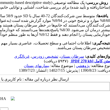
روش بررسی:
(ساختاریافته و تأیید شده) برای بررسی شناخت، آشنایی و توانایی خانم‌ها برای BSE انجام 
یافته‌ها:
خودآزمایی پستان را انجام دهند و فقط 9/12% آن‌ها به طور منظم خودآزمایی پستان را انجام می‌دادند.
نتیجه‌گیری:
اطلاعات اجتماعی و سطح تحصیلات، عناصری بسیار مهم در 
تشخیص سرطان پستان می‌باشند.
واژه‌های کلیدی:
سرطان پستان
،
تشخیص زودرس
،
غربالگری
متن کامل
[PDF 270 kb]
(۵۹۳۷ دریافت)
نوع مطالعه:
پژوهشي
| موضوع مقاله:
بیماریهای پستان
دریافت: 1390/8/23 | پذیرش: 1402/7/15 | انتشار: 1389/7/23
ارسال نظر درباره این مقاله : نام کاربری ی