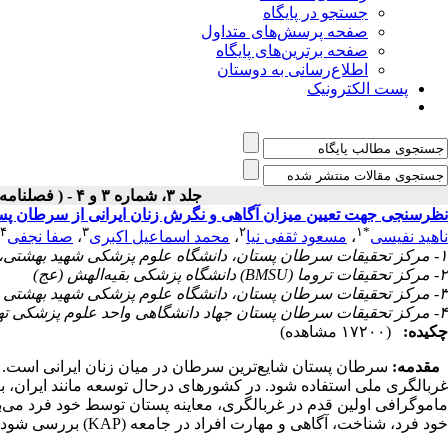
جستجو در پایگاه
صفحه پرسش‌های متداول
صفحه برترین‌های پایگاه
اطلاع‌رسانی به دوستان
پست الکترونیک
جلد ۳، شماره ۳ و ۴ - ( فصلنامه بیماریهای پستان ۱۳۸۹ )
نظرسنجی جهت تعیین میزان آگاهی و نگرش زنان ایرانی از سرطان پس
۴
۳
۲
۱
*
ناهید نفیسی
،
مسعود ثقفی نیا
،
محمد اسماعیل اکبری
،
صفا نجفی
۱- مرکز تحقیقات سرطان پستان، دانشگاه علوم پزشکی شهید بهشتی، مرکز سرطان خاتم (KCC) تهران ،
۲- مرکز تحقیقات تروما (BMSU) دانشگاه پزشکی بقیه‌الهش (عج)
۳- مرکز تحقیقات سرطان پستان، دانشگاه علوم پزشکی شهید بهشتی
۴- مرکز تحقیقات سرطان پستان جهاد دانشگاهی واحد علوم پزشکی تهران
چکیده:
(۱۷۲۰۰ مشاهده)
مقدمه:
سرطان پستان شایع‌ترین سرطان در میان زنان ایرانی است. 
غربالگری ملی استفاده شود. در کشورهای درحال توسعه مانند ایران، ب
ماموگرافی اولین قدم در غربالگری، معاینه پستان توسط خود فرد می‌ب
خود فرد، شناخت، آگاهی و مهارت افراد در جامعه (KAP) بررسی شود.