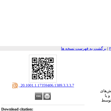
|
برگشت به فهرست نسخه ها
‎ 20.1001.1.17359406.1389.3.3.3.7
ش‌های
 یا
 توسط
Download citation: