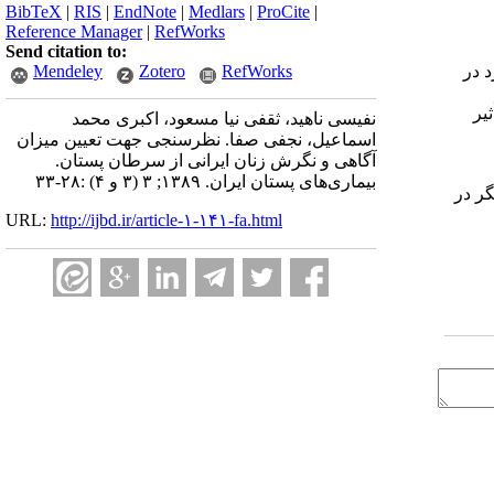
BibTeX
|
RIS
|
EndNote
|
Medlars
|
ProCite
|
Reference Manager
|
RefWorks
Send citation to:
Mendeley
Zotero
RefWorks
ه بدون درد در
تأثیر
نفیسی ناهید، ثقفی نیا مسعود، اکبری محمد
اسماعیل، نجفی صفا. نظرسنجی جهت تعیین میزان
آگاهی و نگرش زنان ایرانی از سرطان پستان.
بیماری‌های پستان ایران. ۱۳۸۹; ۳ (۳ و ۴) :۲۸-۳۳
ر در
URL:
http://ijbd.ir/article-۱-۱۴۱-fa.html