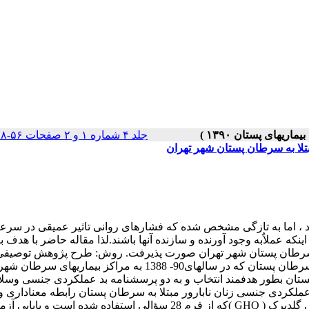
جلد ۴ شماره ۱ و ۲ صفحات ۵۶-۴۸
تلا به سرطان پستان شهر تهران
، اما به تازگی مشخص شده که فشارهای روانی تاثیر عمیقی در سر
نکه عملاٌبه وجود آورنده و سازنده آنها باشند.لذا مقاله حاضر با هدف
به سرطان پستان شهر تهران صورت پذیرفت. روش: طرح پژوهش توصیفی
نوع همبستگی بود. جامعه پژوهش عبارت از کلیه زنان نابارور مبتلا به سرطان پستان که در سالهای90- 1388 به مراکز بیم
ن نابارور و مبتلا به سرطان پستان بطور هدفمند انتخاب و به دو پرسشنامه بد عملکردی جنسی و
ملکردی جنسی زنان نابارور مبتلا به سرطان پستان رابطه معناداری و
دارد".. ابزار پژوهش شامل دو پرسشنامه 1- پرسشنامه سلامت عمومی گلدبرک ( GHQ )که از فرم 28 سؤالی استفاده شده است و پ