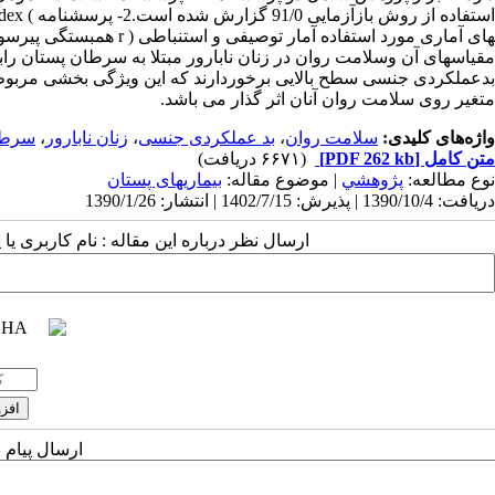
استفاده از روش بازآزمایی 91/0 گزارش شده است.2- پرسشنامه )
های آماری مورد استفاده آ
بدعملکردی جنسی سطح بالایی برخوردارند که این ویژگی بخشی مربوط 
متغیر روی سلامت روان آنان اثر گذار می باشد.
واژه‌های کلیدی:
سلامت روان
،
بد عملکردی جنسی
،
زنان نابارور
،
سرطا
متن کامل
[PDF 262 kb]
(۶۶۷۱ دریافت)
نوع مطالعه:
پژوهشي
| موضوع مقاله:
بیماریهای پستان
دریافت: 1390/10/4 | پذیرش: 1402/7/15 | انتشار: 1390/1/26
ارسال نظر درباره این مقاله : نام کاربری ی
ارسال پیام 