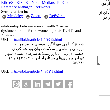
BibTeX
|
RIS
|
EndNote
|
Medlars
|
ProCite
|
ده است. آزمون­
Reference Manager
|
RefWorks
زیر
Send citation to:
: زنان مبتلا به سرطان از
Mendeley
Zotero
RefWorks
 دو
relationship between mental health & sexual
dysfunction on infertile women. ijbd 2011; 4 (1 and
2) :48-56
URL:
http://ijbd.ir/article-1-153-fa.html
شعاع کاظمی مهرانگیز، مومنی جاوید مهرآور.
بررسی رابطه بین سلامت روان وبد عملکردی
جنسی در زنان نابارورمبتلا به سرطان پستان شهر
تهران. بیماری‌های پستان ایران. ۱۳۹۰; ۴ (۱ و ۲)
:۴۸-۵۶
URL:
http://ijbd.ir/article-۱-۱۵۳-fa.html