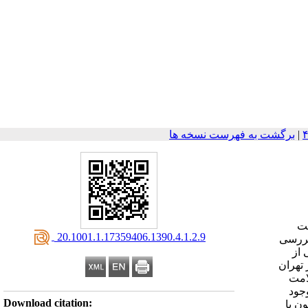
|
برگشت به فهرست نسخه ها
عت
‎ 20.1001.1.17359406.1390.4.1.2.9
 بررسی
 از
اریهای سرطان شهر تهران
سلامت
جود
Download citation:
ایایی آزمون با