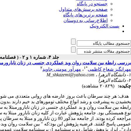
جستجو در پایگاه
صفحه پرسش‌های متداول
صفحه برترین‌های پایگاه
اطلاع‌رسانی به دوستان
پست الکترونیک
جلد ۴، شماره ۱ و ۲ - ( فصلنامه بیماریهای پستان ۱۳۹۰ )
بررسی رابطه بین سلامت روان وبد عملکردی جنسی در زنان نابارورمب
۲
۱
*
مهرانگیز شعاع کاظمی
،
مهرآور مومنی جاوید
۱- دانشگاه الزهرا ،
M_shkazemi@yahoo.com
۲- دانشگاه الزهرا
چکیده:
(۲۰۸۲۹ مشاهده)
هدف: هر چند سرطان باعث بروز عارضه های روانی متعددی می شود 
بخشیدن به پیشرفت و رشد انواع مختلف تومورهای بد خیم دارند .بدون ای
رابطه بین سلامت روان و بد عملکردی جنسی در زنان نابارورمبتلا 
مراجعه کرده بودند. از جامعه مذکور 80 ز
عمومی پاسخ گفتند. فرضیه پژوهش این بود:که " بین سلامت روان وبدع