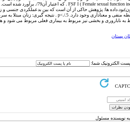
FSF
I ( Female sexual function index . که اعتبار آن79/. برآورد ش
مار توصیفی و استنباطی ( r همبستگی پیرسون)بود.داده ها: پژوهش حاکی از آن است که بین بدعملکردی جنسی و 
مقیاسهای آن وسلامت روان در زنان نابارور مبتلا به سرطان پستان رابطه منفی و معناداری وجود دارد. p<./.5 . نتیجه گیری
به ناباروری و بخشی نیز مربوط به بیماری فعلی مربوط می شود و هر
ن پستان
ا پست الکترونیک شما:
به نویسنده مسئول