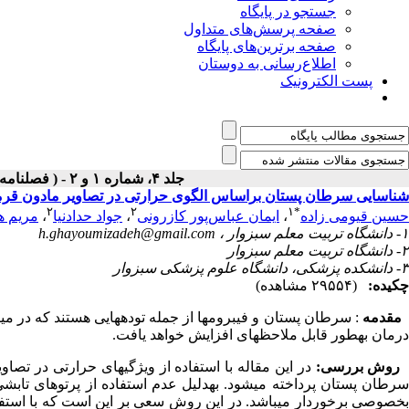
جستجو در پایگاه
صفحه پرسش‌های متداول
صفحه برترین‌های پایگاه
اطلاع‌رسانی به دوستان
پست الکترونیک
جلد ۴، شماره ۱ و ۲ - ( فصلنامه بیماریهای پستان ۱۳۹۰ )
شناسایی سرطان پستان براساس الگوی حرارتی در تصاویر مادون قرم
۲
۲
۱
*
حسین قیومی زاده
،
ایمان عباس‌پور کازرونی
،
جواد حدادنیا
،
مریم ه
۱- دانشگاه تربیت معلم سبزوار ،
h.ghayoumizadeh@gmail.com
۲- دانشگاه تربیت معلم سبزوار
۳- دانشکده پزشکی، دانشگاه علوم پزشکی سبزوار
چکیده:
(۲۹۵۵۴ مشاهده)
مقدمه
: سرطان پستان و فیبروم­ها از جمله توده­هایی هستند که در میا
درمان به­طور قابل ملاحظه­ای افزایش خواهد یافت.
روش بررسی:
سرطان پستان پرداخته می­شود. به­دلیل عدم استفاده از پرتوهای تابش
بخصوصی برخوردار می­باشد. در این روش سعی بر این است که با است