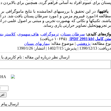
پستان برای عموم افراد به آسانی فراهم گردد. همچنین برای بالابردن
یافته­ها:
مطالعه 14مورد فیبروم مزمن و 1مورد سرطان پست
باشند. تکنیک­ها و نکاتی که به­صورت تجربی و مبتنی بر اصول علمی در
بر تجزیه­و­تحلیل تصاویر حرارتی یاری رساند.
واژه‌های کلیدی:
سرطان پستان
،
ترموگرافی
،
هاف سهموی
،
کلاستر بن
متن کامل
[PDF 2993 kb]
(۱۰۶۴۵ دریافت)
نوع مطالعه:
پژوهشي
| موضوع مقاله:
بیماریهای پستان
دریافت: 1390/12/13 | پذیرش: 1402/7/15 | انتشار: 1390/1/26
ارسال نظر درباره این مقاله : نام کاربری ی
ارسال پیام 