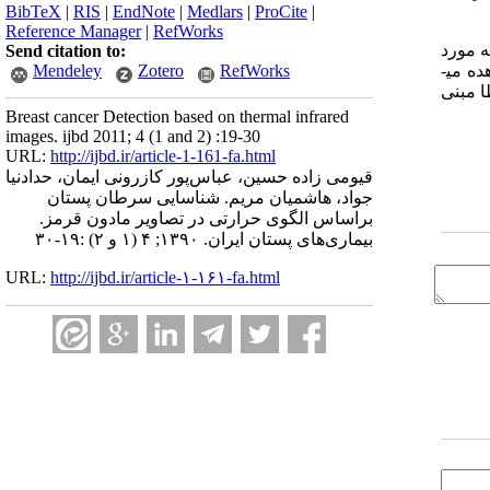
BibTeX
|
RIS
|
EndNote
|
Medlars
|
ProCite
|
Reference Manager
|
RefWorks
اموگرافی بر روی بیش از 180 مورد، صحت انجام این کار تأیید می­شود. در 180نمونه مورد
Send citation to:
Mendeley
Zotero
RefWorks
هده می­
ا مبنی
Breast cancer Detection based on thermal infrared
images. ijbd 2011; 4 (1 and 2) :19-30
URL:
http://ijbd.ir/article-1-161-fa.html
قیومی زاده حسین، عباس‌پور کازرونی ایمان، حدادنیا
جواد، هاشمیان مریم. شناسایی سرطان پستان
براساس الگوی حرارتی در تصاویر مادون قرمز.
بیماری‌های پستان ایران. ۱۳۹۰; ۴ (۱ و ۲) :۱۹-۳۰
URL:
http://ijbd.ir/article-۱-۱۶۱-fa.html