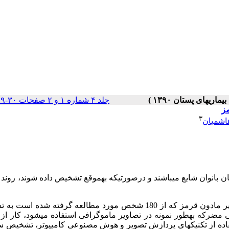
جلد ۴ شماره ۱ و ۲ صفحات ۳۰-۱۹
ز
۳
اشمیان
ن بانوان شایع می­باشند و درصورتی­که به­موقع تشخیص داده شوند، روند ب
در این مقاله با استفاده از ویژگی­های حرارتی در تصاویر مادون قرمز که از 180 شخص مورد مطالعه گرفته ش
ی مضرکه به­طور نمونه در تصاویر ماموگرافی استفاده می­شود، کار از
فاده از تکنیک­های پردازش تصویر و هوش مصنوعی کامپیوتر، تشخیص 