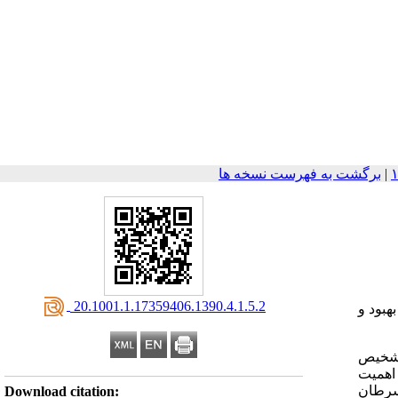
|
برگشت به فهرست نسخه ها
‎ 20.1001.1.17359406.1390.4.1.5.2
هبود و
ده است به تشخیص
 اهمیت
سرطان
Download citation: