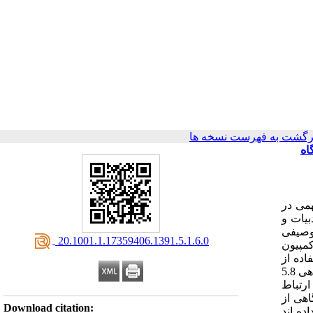
رگشت به فهرست نسخه ها
اه
می در
یات و
وصیفی
‎ 20.1001.1.17359406.1391.5.1.6.0
 بهداشتی کمپیون
ی بود. داده ها با استفاده از
آزمون همبستگی دو متغیره،رگرسیون خطی،تی مستقل و با کمک 15 12.16 بود وهمبستگی آن با سازه های ± 21.6 سال بود. میانگین نمره آگاهی 5.8
متی ارتباط
اهی از
Download citation:
ده اند