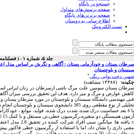
جستجو در پایگاه
صفحه پرسش‌های متداول
صفحه برترین‌های پایگاه
اطلاع‌رسانی به دوستان
پست الکترونیک
جلد ۵، شماره ۱ - ( فصلنامه بیماریهای پستان ۱۳۹۱ )
سرطان پستان و خودآزمایی پستان : آگاهی و نگرش بر اساس مدل اعتقا
سیستان و بلوچستان
*
شهین دخت نوابی ریگی
چکیده:
(۱۴۳۸۷ مشاهده)
سرطان پستان سومین علت مرگ ناشی ازسرطان در زنان ایرانی است
کاهش عوارض و مرگ و میر دارد. هدف این تحقیق بررسی میزان آگاهی 
فنی مهندسی دانشگاه سیستان و بلوچستان در مورد سرطان پستان و خ
± یافته ها: میانگ
معنی داری را نشان داد، اما با استفاده از رگرسیون خطی فاکتور پیش 
سرطان پستان 50 حدود درصد بود و دو فاکتور پیش گویی ک