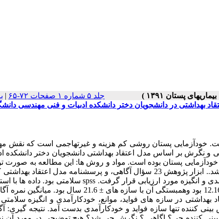
جلد ۵ شماره ۱ صفحات ۷۲-۶۵
|
ب
د بهداشتی در دانشجویان دختر دانشکده ادبیات و فنی مهندسی دانشگ
. خودآزمایی پستان روشی کم هزینه و غیرتهاجمی است که نقش مه
و نگرش بر اساس مدل اعتقاد بهداشتی دانشجویان دختر دانشکده ادب
ودآزمایی پستان بوده است. مواد و روش ها: این مطالعه به صورت ت
تحلیلی از نوع مقطعی روی 385 دانشجوی سیستان و بلوچستان انجام شد.. ابزار پژوهش 23 سؤال آگاهی، و پرسشنامه مدل اعتقاد
با 6 بعد حساسیت درک شده، شدت درک شده، فواید، موانع ، خودکارآمدی و انگیزه مورد ارزیابی قرار گرفت. spss سلامت
ین سنی افراد شرکت کننده در تحقیق 2.8 مدل اعتقاد بهداشتی در سازه های فواید، موانع، خودکارآمدی و انگیزه سلا
بینی کننده تنها سازه فواید و خودکارآمدی بدست آمد. نتیجه گیری: آگ
ننده پیش بینی کننده چی؟ اگاهی ؟ نگرش چی شد؟ هیچ توضیحی در مورد آن ندا