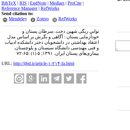
BibTeX
|
RIS
|
EndNote
|
Medlars
|
ProCite
|
Reference Manager
|
RefWorks
Send citation to:
Mendeley
Zotero
RefWorks
نوابی ریگی شهین دخت. سرطان پستان و
خودآزمایی پستان : آگاهی و نگرش بر اساس مدل
اعتقاد بهداشتی در دانشجویان دختر دانشکده ادبیات
و فنی مهندسی دانشگاه سیستان و بلوچستان.
بیماری‌های پستان ایران. ۱۳۹۱; ۵ (۱) :۶۵-۷۲
URL:
http://ijbd.ir/article-۱-۲۱۴-fa.html