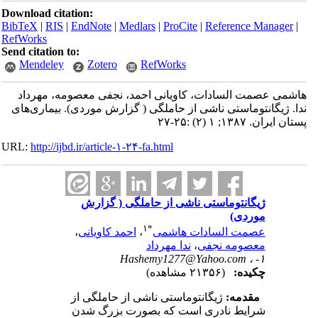
Download citation:
BibTeX
|
RIS
|
EndNote
|
Medlars
|
ProCite
|
Reference Manager
|
RefWorks
Send citation to:
Mendeley
Zotero
RefWorks
هاشمی عصمت السادات، کاویانی احمد، نجفی معصومه، مهرداد
ندا. ژیگانتوماستی ناشی از حاملگی ( گزارش موردی). بیماری‌های
پستان ایران. ۱۳۸۷; ۱ (۲) :۲۵-۲۷
URL:
http://ijbd.ir/article-۱-۲۴-fa.html
ژیگانتوماستی ناشی از حاملگی ( گزارش
موردی)
۱
*
عصمت السادات هاشمی
،
احمد کاویانی
،
معصومه نجفی
،
ندا مهرداد
Hashemy1277@Yahoo.com
۱- ،
چکیده:
(۲۱۳۵۶ مشاهده)
مقدمه:
ژیگانتوماستی ناشی از حاملگی از
شرایط نادری است که بصورت بزرگ شدن