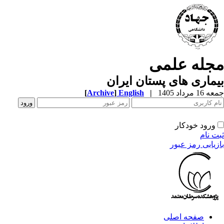
جله علمی
ماری های پستان ایران
1 مرداد 1405
|
English
]
Archive
[
ورود خودکار
ت نام
زیابی رمز عبور
صفحه اصلی