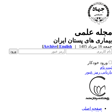
جله علمی
ماری های پستان ایران
1 مرداد 1405
|
English
]
Archive
[
ورود خودکار
ت نام
زیابی رمز عبور
صفحه اصلی