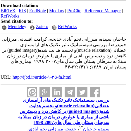
Download citation:
BibTeX
|
RIS
|
EndNote
|
Medlars
|
ProCite
|
Reference Manager
|
RefWorks
Send citation to:
Mendeley
Zotero
RefWorks
حاجیان سپیده، میرزایی نجم آبادی خدیجه، کرامت افسانه، میرزایی
حمیدرضا. بررسی سیستماتیک تاثیر تکنیک های آرامسازی
عضلانی(muscle relaxation)و تجسم هدایت شده(guided imagery) بر
کاهش درد و دیسترس ناشی از بیماری یا عوارض درمان در زنان
مبتلا به سرطان پستان طی سال های۲۰۰۷-۱۹۹۸. بیماری‌های
پستان ایران. ۱۳۸۷; ۱ (۴) :۳۲-۴۴
URL:
http://ijbd.ir/article-۱-۳۵-fa.html
بررسی سیستماتیک تاثیر تکنیک های آرامسازی
عضلانی(muscle relaxation)و تجسم هدایت
شده(guided imagery) بر کاهش درد و دیسترس
ناشی از بیماری یا عوارض درمان در زنان مبتلا به
سرطان پستان طی سال های2007-1998
۱
*
سپیده حاجیان
،
خدیجه میرزایی نجم آبادی
،