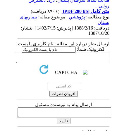
هدایت شده
،
سرطان پستان
،
درد
،
دیسترس
روانی
متن کامل
[PDF 280 kb]
(۸۹۰۶ دریافت)
نوع مطالعه:
پژوهشي
| موضوع مقاله:
بیماریهای
پستان
دریافت: 1388/2/16 | پذیرش: 1402/7/15 | انتشار:
1387/10/26
ارسال نظر درباره این مقاله : نام کاربری یا پست
الکترونیک شما:
ارسال پیام به نویسنده مسئول