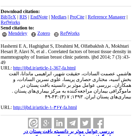
Download citation:
BibTeX
|
RIS
|
EndNote
|
Medlars
|
ProCite
|
Reference Manager
|
RefWorks
Send citation to:
Mendeley
Zotero
RefWorks
Hashemi E A, Haghighat S, Ebrahimi M, Olfatbakhsh A, Mokhtari
Hesari P, Alavi N, et al . Correlated factors of breast tissue density in
mammography of Iranian breast clinic patients. ijbd 2014; 7 (3) :43-
49
URL:
http://ijbd.ir/article-1-367-fa.html
هاشمی عصمت السادات، حقیقت شهپر، ابراهیمی ماندانا، الفت
بخش آسیه، مختاری حصاری پریسا، علوی نسرین السادات، و
همکاران.. بررسی عوامل موثر بر دانسیته بافت پستان در
ماموگرافی بیماران مراجعه‌کننده به مرکز بیماری‌های پستان .
بیماری‌های پستان ایران. ۱۳۹۳; ۷ (۳) :۴۳-۴۹
URL:
http://ijbd.ir/article-۱-۳۶۷-fa.html
بررسی عوامل موثر بر دانسیته بافت پستان در