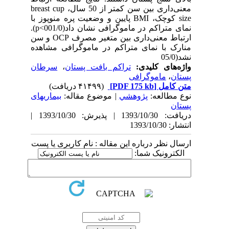
معنی‌داری بین سن کمتر از 50 سال، breast cup
size کوچک، BMI پایین و وضعیت پره منوپوز با
نمای متراکم در ماموگرافی نشان داد(001/0>p).
ارتباط معنی‌داری بین متغیر مصرف OCP و سن
منارک با نمای متراکم در ماموگرافی مشاهده
نشد(05/0
واژه‌های کلیدی:
تراکم بافت پستان
،
سرطان
پستان
،
ماموگرافی
متن کامل
[PDF 175 kb]
(۴۱۴۹۹ دریافت)
نوع مطالعه:
پژوهشي
| موضوع مقاله:
بیماریهای
پستان
دریافت: 1393/10/30 | پذیرش: 1393/10/30 |
انتشار: 1393/10/30
ارسال نظر درباره این مقاله : نام کاربری یا پست
الکترونیک شما: