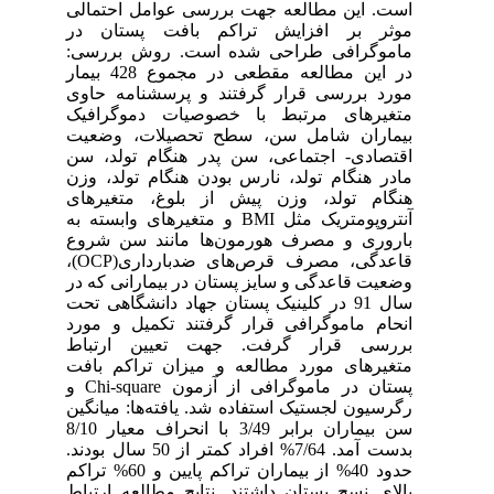
است. این مطالعه جهت بررسی عوامل احتمالی
موثر بر افزایش تراکم بافت پستان در
ماموگرافی طراحی شده است. روش بررسی:
در این مطالعه مقطعی در مجموع 428 بیمار
مورد بررسی قرار گرفتند و پرسشنامه حاوی
متغیرهای مرتبط با خصوصیات دموگرافیک
بیماران شامل سن، سطح تحصیلات، وضعیت
اقتصادی- اجتماعی، سن پدر هنگام تولد، سن
مادر هنگام تولد، نارس بودن هنگام تولد، وزن
هنگام تولد، وزن پیش از بلوغ، متغیرهای
آنتروپومتریک مثل BMI و متغیرهای وابسته به
باروری و مصرف هورمون‌ها مانند سن شروع
قاعدگی، مصرف قرص‌های ضدبارداری(OCP)،
وضعیت قاعدگی و سایز پستان در بیمارانی که در
سال 91 در کلینیک پستان جهاد دانشگاهی تحت
انحام ماموگرافی قرار گرفتند تکمیل و مورد
بررسی قرار گرفت. جهت تعیین ارتباط
متغیرهای مورد مطالعه و میزان تراکم بافت
پستان در ماموگرافی از آزمون Chi-square و
رگرسیون لجستیک استفاده شد. یافته‌ها: میانگین
سن بیماران برابر 3/49 با انحراف معیار 8/10
بدست آمد. 7/64% افراد کمتر از 50 سال بودند.
حدود 40% از بیماران تراکم پایین و 60% تراکم
بالای نسج پستان داشتند. نتایج مطالعه ارتباط