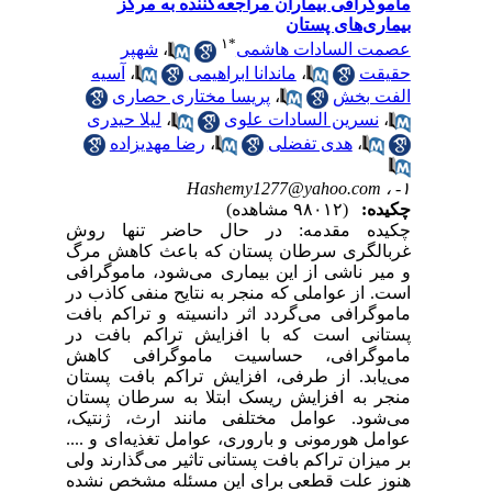
ماموگرافی بیماران مراجعه‌کننده به مرکز
بیماری‌های پستان
۱
*
عصمت السادات هاشمی
،
شهپر
حقیقت
،
ماندانا ابراهیمی
،
آسیه
الفت بخش
،
پریسا مختاری حصاری
،
نسرین السادات علوی
،
لیلا حیدری
،
هدی تفضلی
،
رضا مهدیزاده
Hashemy1277@yahoo.com
۱- ،
چکیده:
(۹۸۰۱۲ مشاهده)
چکیده مقدمه: در حال حاضر تنها روش
غربالگری سرطان پستان که باعث کاهش مرگ
و میر ناشی از این بیماری می‌شود، ماموگرافی
است. از عواملی که منجر به نتایح منفی کاذب در
ماموگرافی می‌گردد اثر دانسیته و تراکم بافت
پستانی است که با افزایش تراکم بافت در
ماموگرافی، حساسیت ماموگرافی کاهش
می‌یابد. از طرفی، افزایش تراکم بافت پستان
منجر به افزایش ریسک ابتلا به سرطان پستان
می‌شود. عوامل مختلفی مانند ارث، ژنتیک،
عوامل هورمونی و باروری، عوامل تغذیه‌ای و ....
بر میزان تراکم بافت پستانی تاثیر می‌گذارند ولی
هنوز علت قطعی برای این مسئله مشخص نشده