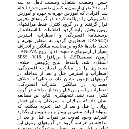
جنس، وضعیت اشتغال، وضعیت تأهل، به سه
گروه 30 نفری آزمون و کنترل تقسیم شدند انجام
شد. افرادی که آموزش چهره به چهره و آموزش
الکترونیکی را دریافت کردند در گروه‌های تجربی
قرار گرفتند و در گروه کنترل فقط مراقبت‏های
روتین بخش ارایه گردید. اطلاعات با استفاده از
پرسشنامه افسردگی و اضطراب، استرس
((DASS42 جمع‏آوری گردید. به منظور تجزیه و
تحلیل داده‌ها علاوه بر محاسبه میانگین و انحراف
معیار از آزمون‏های chi-square و t زوج،ANOVA ،
آزمون تعقیبیLSD، با نرم‌افزار SPSS. V.16
استفاده شد. یافته‌ها: نتایج پژوهش اختلاف
معنی‏داری را در میانگین امتیازات افسردگی،
اضطراب و استرس قبل و بعد از مداخله در
گروه‏های آزمون نشان داد، درحالی‌که اختلاف
معنی‏داری در میانگین امتیازات افسردگی،
اضطراب و استرس قبل و بعد از مداخله در گروه
کنترل دیده نشد. نتیجه‏گیری: نتایج این مطالعه
نشان داد که مبتلایان به سرطان پستان فشار
روانی را قبل و بعد از عمل تجربه می‏کنند، که
می‏تواند اثرات منفی بر بیمار و روند بیماری بگذارد
علی‏رغم وجود تفاوت در نمرات قبل و بعد از
مداخله در هر سه گروه، در گروه‏های آزمون این
تفاوت قبل و بعد بسیار چشمگیرتر بوده و