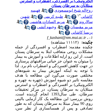
الکترونیکی) بر افسردگی، اضطراب و استرس
مبتلایان به سرطان پستان
روح‌اله شیخ ابومسعودی
،
فهیمه
۱
*
کاشانی
،
طیبه کریمی
،
شهین
سالاروند
،
مریم السادات هاشمی
،
مریم مقیمیان
،
وجیهه آتشی
،
پریسا کاشانی
f_kashani@nm.mui.ac.ir
۱- ،
چکیده:
(۱۱۱۱۲ مشاهده)
چکیده مقدمه: اضطراب و افسردگی از جمله
مشکلات روحی متعاقب ابتلا به سرطان پستان
است. از این رو ارایه اطلاعات و آموزش به بیمار
را می‏توان به عنوان جز حیاتی مراقبت‏های پرستاری
در جهت کاهش افسردگی و اضطراب نام برد. لذا
با توجه به اینکه آموزش بیمار به شیوه‌های
مختلفی صورت می‌گیرد این مطالعه با هدف
مقایسه تاثیر دو شیوه آموزش (چهره به چهره و
الکترونیکی) بر افسردگی و اضطراب و استرس
مبتلایان به سرطان پستان، در مرکز تحقیقات
سرطان، طی سال1393 انجام گردیده است.
روش بررسی: این مطالعه یک کار آزمایی بالینی
روی 90 بیمار مبتلا به سرطان پستان که به طور
تصادفی و پس از همسان‏سازی از نظر سن،