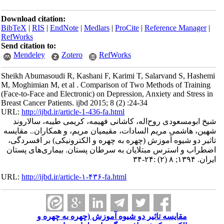
Download citation:
BibTeX
|
RIS
|
EndNote
|
Medlars
|
ProCite
|
Reference Manager
|
RefWorks
Send citation to:
Mendeley
Zotero
RefWorks
Sheikh Abumasoudi R, Kashani F, Karimi T, Salarvand S, Hashemi
M, Moghimian M, et al . Comparison of Two Methods of Training
(Face-to-Face and Electronic) on Depression, Anxiety and Stress in
Breast Cancer Patients. ijbd 2015; 8 (2) :24-34
URL:
http://ijbd.ir/article-1-436-fa.html
شیخ ابومسعودی روح‌اله، کاشانی فهیمه، کریمی طیبه، سالاروند
شهین، هاشمی مریم السادات، مقیمیان مریم، و همکاران.. مقایسه
تاثیر دو شیوه آموزش (چهره به چهره و الکترونیکی) بر افسردگی،
اضطراب و استرس مبتلایان به سرطان پستان. بیماری‌های پستان
ایران. ۱۳۹۴; ۸ (۲) :۲۴-۳۴
URL:
http://ijbd.ir/article-۱-۴۳۶-fa.html
مقایسه تاثیر دو شیوه آموزش (چهره به چهره و