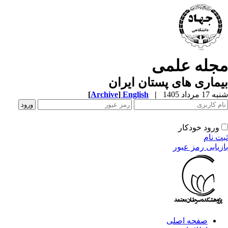
جله علمی
ماری های پستان ایران
1 مرداد 1405
|
English
]
Archive
[
ورود خودکار
ت نام
زیابی رمز عبور
صفحه اصلی