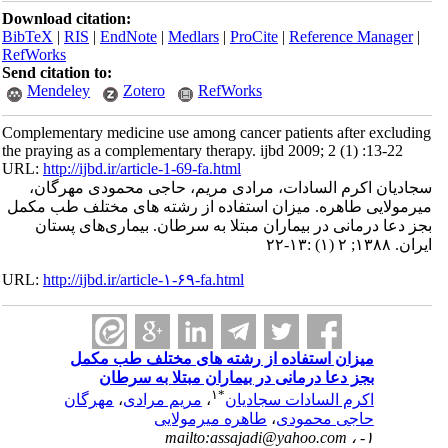
Download citation:
BibTeX
|
RIS
|
EndNote
|
Medlars
|
ProCite
|
Reference Manager
|
RefWorks
Send citation to:
Mendeley
Zotero
RefWorks
Complementary medicine use among cancer patients after excluding
the praying as a complementary therapy. ijbd 2009; 2 (1) :13-22
URL:
http://ijbd.ir/article-1-69-fa.html
سجادیان اکرم السادات، مرادی مریم، حاجی محمودی مهرگان،
میرمولایی طاهره. میزان استفاده از رشته های مختلف طب مکمل
بجز دعا درمانی در بیماران مبتلا به سرطان. بیماری‌های پستان
ایران. ۱۳۸۸; ۲ (۱) :۱۳-۲۲
URL:
http://ijbd.ir/article-۱-۶۹-fa.html
میزان استفاده از رشته های مختلف طب مکمل
بجز دعا درمانی در بیماران مبتلا به سرطان
۱
*
اکرم السادات سجادیان
،
مریم مرادی
،
مهرگان
حاجی محمودی
،
طاهره میرمولایی
mailto:assajadi@yahoo.com
۱- ،