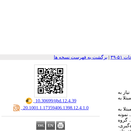
|
برگشت به فهرست نسخه ها
از به
تلا به
‎ 10.30699/ijbd.12.4.39
‎ 20.1001.1.17359406.1398.12.4.1.0
تلا به
 نمونه
 دو گروه 13 نفری قرار گرفتند. گروه
دازه‌گیری،