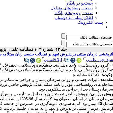
جستجو در پایگاه
صفحه پرسش‌های متداول
صفحه برترین‌های پایگاه
اطلاع‌رسانی به دوستان
پست الکترونیک
جلد ۱۲، شماره ۴ - ( فصلنامه علمی - پژوهشی بيماري‌هاي پستان ايران ۱۳۹۸ )
اثربخشی درمان مبتنی بر پذیرش تعهد بر تمایلات جنسی زنان مبتلا به
۲
۱
*
شیدا جبل عاملی
،
لیلا قاسمی
۱- گروه روان‌شناسی، واحد نجف آباد، دانشگاه آزاد اسلامی، نجف آباد، ایران ،
۲- گروه روان‌شناسی، واحد نجف آباد، دانشگاه آزاد اسلامی، نجف آباد، ایران
چکیده:
(۵۷۱۸ مشاهده)
مقدمه:
تاثیرات جسمی و روانی سرطان پستان و جراحی ماستکتومی بر
داخله های روان‏شناختی موثر را تایید
می‏کند. هدف
پژوهش
حاضر،
برر
سرطان پستان بعد از جراحی ماستکتومی بود.
وش بررسی:
پژوهش حاضر نیمه‌تجربی با مراحل پیش‏آزمون و پس‌آزمو
رطان پستان در استان اصفهان بود که در سال 96-1395 به شعبه اصفهان مرکز پیشگیری و کنترل سرطان آلاء
آزمایش، درمان مبتنی بر پذ