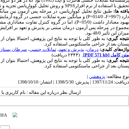
رسشنامه تمایلات جنسی هالبرت و
آپت (1992) بود که در هر 
تحقیق با استفاده از نرم‏ افزار
SPSS
و روش تحلیل کوواریانس تجزیه و ت
افته ‏ها:
طبق نتایج تحلیل کوواریانس، در مرحله پس آزمون بین میانگ
ارد (99/7
F=
، 014/0
P=
) و
میانگین نمره تمایلات جنسی در گروه آزمایش 
هبود معنادار داشت
(05/0
P<
)
، اما در گروه کنترل تفاوت معناداری مش
جموع در مرحله پس آزمون
درمان مبتنی بر پذیرش و تعهد بر افزایش 
میزان این تأثیر 48/0 بود.
تیجه‏ گیری:
به طور کلی با توجه به نتایج این پژوهش، احتمالا بتوان ا
پستان بعد از جراحی ماستکتومی
استفاده کرد.
واژه‌های کلیدی:
درمان
،
پذیرش و تعهد
،
تمایلات جنسی
،
سرطان پستان
متن کامل
[PDF 571 kb]
(۲۳۴۳ دریافت)
تیجه‏ گیری:
به طور کلی با توجه به نتایج این پژوهش، احتمالا بتوان ا
پستان بعد از جراحی ماستکتومی
استفاده کرد.
نوع مطالعه:
پژوهشي
|
دریافت: 1397/11/24 | پذیرش: 1398/5/30 | انتشار: 1398/10/10
ارسال نظر درباره این مقاله : نام کاربری ی