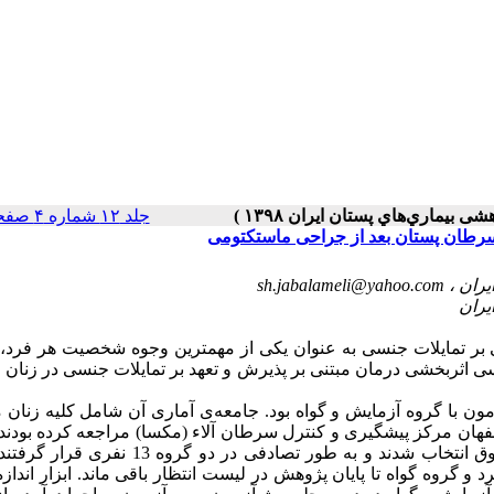
جلد ۱۲ شماره ۴ صفحات ۵۱-۳۹
 سرطان پستان بعد از جراحی ماستکتومی
sh.jabalameli@yahoo.com
 تمایلات جنسی به عنوان یکی از مهم‏ترین وجوه شخصیت هر فرد، نی
سی
اثربخشی
درمان مبتنی بر پذیرش و تعهد بر تمایلات جنسی در زنان مب
ن با گروه آزمایش و گواه بود. جامعه‌ی آماری آن شامل کلیه زنان مب
(مکسا) مراجعه کرده بودند.
شامل 26 بیمار بود که به شیوه‌ی نمونه‌گیری در دسترس از جامعه فوق انتخاب شدند و به طور تصادفی در
یرش و تعهد را به مدت 8 جلسه دریافت کرد و گروه گواه تا پایان پژوهش در لیست انتظار باقی ماند. ابزار ان