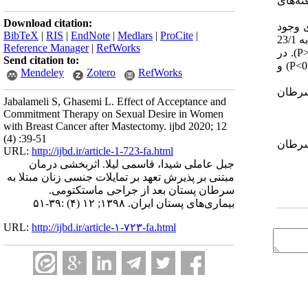
فته‌های
Download citation:
ی وجود
BibTeX
|
RIS
|
EndNote
|
Medlars
|
ProCite
|
به 23/1
Reference Manager
|
RefWorks
P
)
.
در
Send citation to:
P<
) و
Mendeley
Zotero
RefWorks
 سرطان
Jabalameli S, Ghasemi L. Effect of Acceptance and
Commitment Therapy on Sexual Desire in Women
with Breast Cancer after Mastectomy. ijbd 2020; 12
(4) :39-51
 سرطان
URL:
http://ijbd.ir/article-1-723-fa.html
جبل عاملی شیدا، قاسمی لیلا. اثربخشی درمان
مبتنی بر پذیرش تعهد بر تمایلات جنسی زنان مبتلا به
سرطان پستان بعد از جراحی ماستکتومی.
بیماری‌های پستان ایران. ۱۳۹۸; ۱۲ (۴) :۳۹-۵۱
URL:
http://ijbd.ir/article-۱-۷۲۳-fa.html