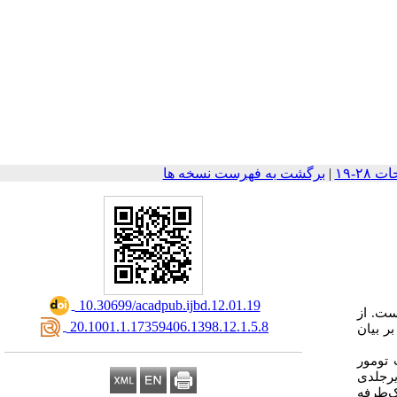
|
برگشت به فهرست نسخه ها
‎ 10.30699/acadpub.ijbd.12.01.19
ست. از
‎ 20.1001.1.17359406.1398.12.1.5.8
ر بیان
راحت تومور
ریق زیرجلدی
ک‌طرفه