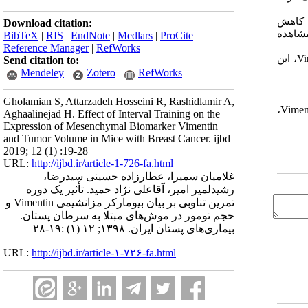
کاهش
Download citation:
مشاهده
BibTeX
|
RIS
|
EndNote
|
Medlars
|
ProCite
|
Reference Manager
|
RefWorks
Vi
،
این
Send citation to:
Mendeley
Zotero
RefWorks
Gholamian S, Attarzadeh Hosseini R, Rashidlamir A,
،
Vimen
Aghaalinejad H. Effect of Interval Training on the
Expression of Mesenchymal Biomarker Vimentin
and Tumor Volume in Mice with Breast Cancer. ijbd
2019; 12 (1) :19-28
URL:
http://ijbd.ir/article-1-726-fa.html
غلامیان سمیرا، عطارزاده حسینی سیدرضا،
رشیدلمیر امیر، آقاعلی نژاد حمید. تأثیر یک دوره
تمرین تناوبی بر بیان بیومارکر مزانشیمی Vimentin و
حجم تومور در موش‌های مبتلا به سرطان پستان.
بیماری‌های پستان ایران. ۱۳۹۸; ۱۲ (۱) :۱۹-۲۸
URL:
http://ijbd.ir/article-۱-۷۲۶-fa.html