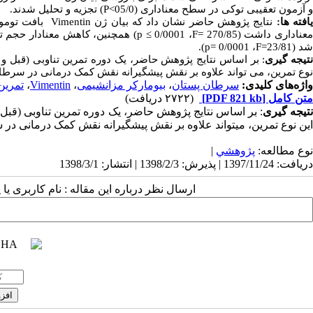
و آزمون تعقیبی توکی در سطح معنا‏داری (
05/0>
P
) تجزیه ‌و تحلیل شدند.
افته‏ ها:
نتایج پژوهش حاضر نشان داد که بیان ژن
Vimentin
بافت تومو
معناداری داشت
(
270/85
F=
،
0/0001
p ≤
)
همچنین، کاهش معنادار حجم تو
شد (
F=23/81
،
0/0001
p=
).
تیجه‏ گیری
:
بر اساس نتایج پژوهش حاضر، یک دوره تمرین تناوبی (قبل و بع
نوع تمرین، می‏ تواند
علاوه بر نقش پیشگیرانه نقش کمک درمانی در سرط
واژه‌های کلیدی:
سرطان پستان
،
بیومارکر مزانشیمی
،
Vimentin
،
تمرین 
متن کامل
[PDF 821 kb]
(۲۷۲۲ دریافت)
تیجه‏ گیری
:
بر اساس نتایج پژوهش حاضر، یک دوره تمرین تناوبی (قبل و 
این نوع تمرین، می‏تواند
علاوه بر نقش پیشگیرانه نقش کمک درمانی در
نوع مطالعه:
پژوهشي
|
دریافت: 1397/11/24 | پذیرش: 1398/2/3 | انتشار: 1398/3/1
ارسال نظر درباره این مقاله : نام کاربری ی