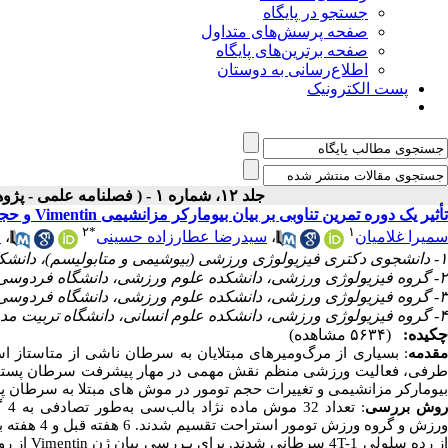
جستجو در پایگاه
صفحه پرسش‌های متداول
صفحه برترین‌های پایگاه
اطلاع‌رسانی به دوستان
پست الکترونیک
جلد ۱۲، شماره ۱ - ( فصلنامه علمی - پژوهشی بيماري‌هاي پستان ايران ۱۳۹۸ )
تأثیر یک دوره تمرین تناوبی بر بیان بیومارکر مزانشیمی Vimentin و حجم تومور در موش‌های مبتلا به سرطان پستان
۲
*
۱
سمیرا غلامیان
،
سیدرضا عطارزاده حسینی
،
ا
۱- ‌دانشجوی دکتری فیزیولوژی ورزشی (بیوشیمی و متابولیسم)، دانشکده علوم ورزشی، دانشگاه فردوسی مشهد، مشهد، ایران
۲- گروه فیزیولوژی ورزشی، دانشکده علوم ورزشی، دانشگاه فردوسی مشهد، مشهد، ایران ،
۳- گروه فیزیولوژی ورزشی، دانشکده علوم ورزشی، دانشگاه فردوسی مشهد، مشهد، ایران
۴- گروه فیزیولوژی ورزشی، دانشکده علوم انسانی، دانشگاه تربیت مدرس، تهران، ایران
چکیده:
(۵۶۳۴ مشاهده)
مقدمه
:
بسیاری از مرگ‌ومیرهای مبتلایان به سرطان ناشی از متاستاز است 
رفی، فعالیت ورزشی منظم نقش مهمی در مهار پیشرفت سرطان پستان د
بیومارکر مزانشیمی و تغییرات حجم تومور
در
موش‏ های مبتلا به سرطان پس
وش بررسی
: 
ورزش و گروه
ز رده سلولی
4T-1
سرطانی شدند. برای ب
ـ
ررسی بیان ژن
Vimentin
از ر