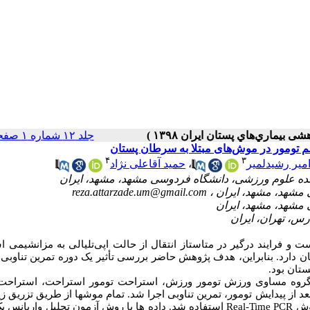
جلد ۱۲ شماره ۱ صفحات ۲۸-۱۹
۴
۳
میر رشیدلمیر
،
حمید آقاعلی نژاد
reza.attarzade.um@gmail.com
و فرایند درگیر در متاستاز انتقال از حالت اپی‌تلیالی به مزانشیمی ا
ارد. بنابراین،
هدف پژوهش حاضر بررسی تأثیر یک دوره تمرین تناوبی ب
تان بود.
تعداد 32 موش ماده نژاد بالب‌سی به‌طور تصادفی به 4 گروه مساوی ورزش تومور ورزش، استراحت تومور استراحت، است
 ورزش تومور استراحت تقسیم شدند. 6 هفته قبل و 4 هفته بعد از پیدایش تومور، تمرین تناوبی اجرا شد. تمام موش‏‏ها از طریق تز
وش
Real-Time PCR
استفاده شد. داده‏ ها با روش آزمون‏ تحلیل واریانس ی