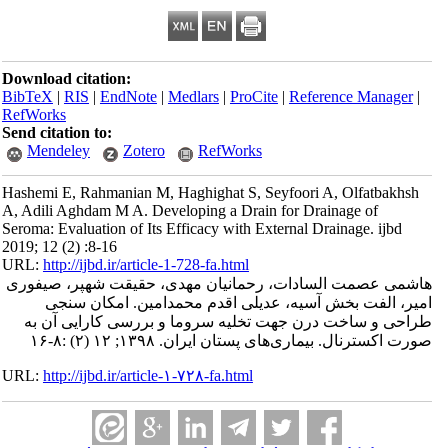
Download citation:
BibTeX
|
RIS
|
EndNote
|
Medlars
|
ProCite
|
Reference Manager
|
RefWorks
Send citation to:
Mendeley
Zotero
RefWorks
Hashemi E, Rahmanian M, Haghighat S, Seyfoori A, Olfatbakhsh
A, Adili Aghdam M A. Developing a Drain for Drainage of
Seroma: Evaluation of Its Efficacy with External Drainage. ijbd
2019; 12 (2) :8-16
URL:
http://ijbd.ir/article-1-728-fa.html
هاشمی عصمت السادات، رحمانیان مهدی، حقیقت شهپر، صیفوری
امیر، الفت بخش آسیه، عدیلی اقدم محمدامین. امکان سنجی
طراحی و ساخت درن جهت تخلیه سروما و بررسی کارایی آن به‌
صورت اکسترنال. بیماری‌های پستان ایران. ۱۳۹۸; ۱۲ (۲) :۸-۱۶
URL:
http://ijbd.ir/article-۱-۷۲۸-fa.html