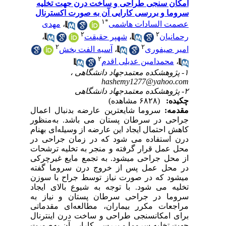
امکان سنجی طراحی و ساخت درن جهت تخلیه
سروما و بررسی کارایی آن به‌ صورت اکسترنال
۱
*
عصمت السادات هاشمی
،
مهدی
۲
۲
رحمانیان
،
شهپر حقیقت
،
۲
۲
امیر صیفوری
،
آسیه الفت بخش
۲
،
محمدامین عدیلی اقدم
۱- پژوهشکده معتمدجهاد دانشگاهی ،
hashemy1277@yahoo.com
۲- پژوهشکده معتمدجهاد دانشگاهی
چکیده:
(۶۸۲۸ مشاهده)
مقدمه:
سروما شایع‏ترین عارضه بدنبال اعمال
جراحی در سرطان پستان می ‏باشد. به‌منظور
کاهش احتمال ایجاد این عارضه از وسیله‌ای به‏نام
درن استفاده می ‏شود که در زمان جراحی در
محل عمل قرار گرفته و منجر به تخلیه ترشحات
از محل جراحی می‏شود. به تجمع مایع غیرچرکی
در محل عمل پس از خروج درن سروما گفته
می‏شود که در صورت نیاز توسط جراح با سوزن
تخلیه می‏ شود. با توجه به شیوع بالای ایجاد
سروما در جراحی سرطان پستان و نیاز به
مراجعات مکرر بیماران، مطالعه‌ای مقدماتی
برای امکان‏سنجی طراحی و ساخت درن اینترنال
جهت تخلیه سروما و بررسی کارایی آن به‌صورت