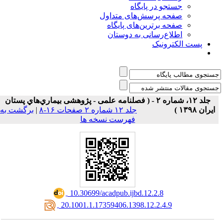
جستجو در پایگاه
صفحه پرسش‌های متداول
صفحه برترین‌های پایگاه
اطلاع‌رسانی به دوستان
پست الکترونیک
جلد ۱۲، شماره ۲ - ( فصلنامه علمی - پژوهشی بيماري‌هاي پستان
ايران ۱۳۹۸ )
جلد ۱۲ شماره ۲ صفحات ۱۶-۸
|
برگشت به
فهرست نسخه ها
‎ 10.30699/acadpub.ijbd.12.2.8
‎ 20.1001.1.17359406.1398.12.2.4.9