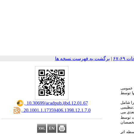
|
برگشت به فهرست نسخه ها
 هستند به گونه‏ ای که در آخرین پایش کشوری 23.44% از جمعیت عمومی
ها توسط
 را شامل
‎ 10.30699/acadpub.ijbd.12.01.67
دتنظیمی
‎ 20.1001.1.17359406.1398.12.1.7.0
عدی می‏
ست توسط
اران به متخصصان
سطه اثر