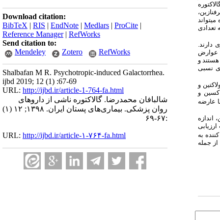
لاکتوره
فنازین،
Download citation:
می‏تواند
BibTeX
|
RIS
|
EndNote
|
Medlars
|
ProCite
|
 تعدادی
Reference Manager
|
RefWorks
Send citation to:
 دارند.
Mendeley
Zotero
RefWorks
ل عوارض
جه‏ هستند و
دی نسبی
Shalbafan M R. Psychotropic-induced Galactorrhea.
ijbd 2019; 12 (1) :67-69
اکتین و
URL:
http://ijbd.ir/article-1-764-fa.html
اکسین و
شالبافان محمدرضا. گالاکتوره ناشی از داروهای
ا عارضه
روان ‌پزشکی. بیماری‌های پستان ایران. ۱۳۹۸; ۱۲ (۱)
:۶۷-۶۹
اندازه‏
ارزیابی
ننده به
URL:
http://ijbd.ir/article-۱-۷۶۴-fa.html
از جمله