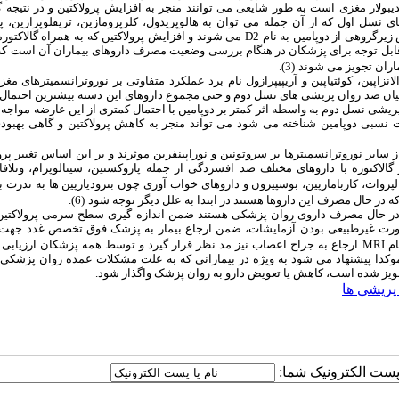
دیبولار مغزی است به طور شایعی می‏ توانند منجر به افزایش پرولاکتین و در نتیجه گا
نسل اول که از آن جمله می‏ توان به هالوپریدول، کلرپرومازین، تریفلوپرازین، پر
 زیرگروهی از دوپامین به نام
D2
می‏ شوند و افزایش پرولاکتین که به همراه گالاکتوره 
قابل توجه برای پزشکان در هنگام بررسی وضعیت مصرف داروهای بیماران آن است که
.
)
3
(
زاپین، کوئتیاپین و آریپیپرازول نام برد عملکرد متفاوتی بر نوروترانسمیترهای مغزی
ان ضد روان‏ پریشی‏ های نسل دوم و حتی مجموع داروهای این دسته بیشترین احتما
تصاص می‏ دهد (3، 4) سایر داروهای ضد روان‏ پریشی نسل دوم به واسطه اثر کمتر بر دوپامین با احتمال کمتری از این عارضه موا
ت نسبی دوپامین شناخته می‏ شود می‏ تواند منجر به کاهش پرولاکتین و گاهی بهبو
ایر نوروترانسمیترها بر سروتونین و نوراپینفرین موثرند و بر این اساس تغییر پرول
ز گالاکتوره با داروهای مختلف ضد افسردگی از جمله پاروکستین، سیتالوپرام، ونلاف
پروات، کاربامازپین، بوسپیرون و داروهای خواب‏ آوری چون بنزودیازپین‏ ها به ندرت ب
 در حال مصرف این داروها هستند در ابتدا به علل دیگر توجه شود
(
6
)
.
ه در حال مصرف داروی روان‏ پزشکی هستند ضمن اندازه‏ گیری سطح سرمی پرولاکتین، 
در صورت غیرطبیعی بودن آزمایشات، ضمن ارجاع بیمار به پزشک فوق تخصص غدد جهت 
ام
MRI
ارجاع به جراح اعصاب نیز مد نظر قرار گیرد و توسط همه پزشکان ارزیابی ک
 موکدا پیشنهاد می‏ شود به‏ ویژه در بیمارانی که به علت مشکلات عمده روان‏ پزشکی 
جویز شده است، کاهش یا تعویض دارو به روان‏ پزشک واگذار شود.
پریشی‌ ها
ا پست الکترونیک شما: