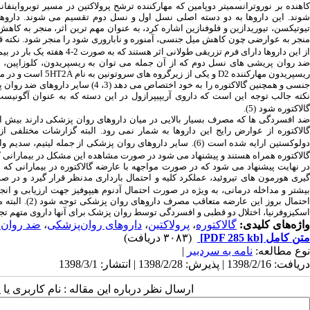
کاهنده بر نوروترانسمیتر دوپامین که مهارکننده ترشح پرولاکتین در مسیر توبرواینفان
شوند. این داروها به دو دسته اصلی نسل اول و نسل دوم تقسیم می‏ شوند. داروهای 
یوتیکسن، تیوریدازین و فلوفنازین اشاره کرد، به عنوان مهم‏ ترین اثر، منجر به کاهش
منجر به عوارضی چون کاهش میل جنسی، آمنوره و ناباروری شود را منجر شود. نکته 
از این داروها دارای فرم تزریقی طولانی اثر هستند که به صورت 2-4 هفته یک بار در بیماران تجویز می‏ شوند
ضد روان‏ پریشی‏ های نسل دوم که از آن جمله می‏ توان به ریسپریدون، کلوزاپین، الان
یسپریدون مهارکننده
D2
و یکی از زیرگروه‏ های سروتونین به نام
5HT2A
است و در می
جنسی و همچنین گالاکتوره را به خود اخ
نکته جالب توجه این است که داروی آریپیپرازول در این دسته که به عنوان آگونیس
گالاکتوره شود
(
5
)
.
ضد افسردگی‏ ها که مصرف بسیار بالایی در میان داروهای روان‏ پزشکی دارند بیش از س
گالاکتوره از عوارض رایج این داروها به‏ شمار نمی‏ رود. البته گزارشات مختلفی ا
ولوکستین ارایه شده است
(
6
)
.
سایر داروهای روان‏ پزشکی از جمله لیتیم، سدیم وال
گالاکتوره همراه هستند و پیشنهاد می‏ شود در صورت مشاهده این مشکل در بیمارانی که
در نهایت پیشنهاد می‏ شود که در صورت مواجهه با عارضه گالاکتوره در بیمارانی ک
گیری هورمون‏ های تیروئید، عملکرد کلیه و احتمال بارداری مدنظر قرار گیرد و 
یشتر و مداخله درمانی، به‏ ویژه در صورت احتمال آدنوم هیپوفیز جهت ارزیابی و انج
حتمال بروز این عارضه متعاقب مصرف داروهای روان‏ پزشکی توجه شود
(
2
)
. البته
اسکیزوفرنیا، اختلال دو قطبی و افسردگی توسط روان‏ پزشک برای آن‏ها داروی متهم ت
واژه‌های کلیدی:
گالاکتوره
،
پرولاکتین
،
داروهای روان‌پزشکی
،
ضد روان ‌
متن کامل
[PDF 285 kb]
(۳۰۸۳ دریافت)
نوع مطالعه:
نامه به سردبیر
|
دریافت: 1398/2/16 | پذیرش: 1398/2/28 | انتشار: 1398/3/1
ارسال نظر درباره این مقاله : نام کاربری ی