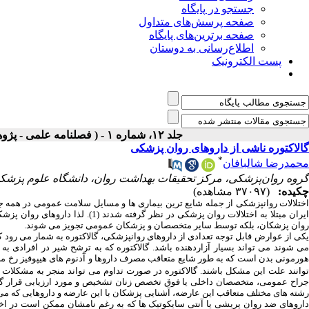
جستجو در پایگاه
صفحه پرسش‌های متداول
صفحه برترین‌های پایگاه
اطلاع‌رسانی به دوستان
پست الکترونیک
جلد ۱۲، شماره ۱ - ( فصلنامه علمی - پژوهشی بيماري‌هاي پستان ايران ۱۳۹۸ )
گالاکتوره ناشی از داروهای روان ‌پزشکی
*
محمدرضا شالبافان
گروه روان‌پزشکی، مرکز تحقیقات بهداشت روان، دانشگاه علوم پزشکی ا
چکیده:
(۳۷۰۹۷ مشاهده)
یران مبتلا به اختلالات روان‏ پزشکی در نظر گرفته شدند
(
1
)
. لذا داروهای روان‏ پزشک
روان‏ پزشکان، بلکه توسط سایر متخصصان و پزشکان عمومی تجویز می‏ شوند.
یکی از عوارض قابل توجه تعدادی از داروهای روان‏پزشکی، گالاکتوره به‏ شمار می‏ رود ک
می‏ شوند می‏ تواند بسیار آزاردهنده باشد. گالاکتوره که به ترشح شیر در افرادی 
هورمونی بدن است که به طور شایع متعاقب مصرف داروها و آدنوم‏ های هیپوفیز رخ می‏ د
وانند علت این مشکل باشند.
گالاکتوره در صورت تداوم می‏ تواند منجر به مشکلا
رشته‏ های مختلف متعاقب این عارضه، آشنایی پزشکان با این عارضه و داروهایی که می‏ ت
داروهای ضد روان‏ پریشی یا آنتی سایکوتیک‏ ها که به‏ رغم نامشان ممکن است در اخ