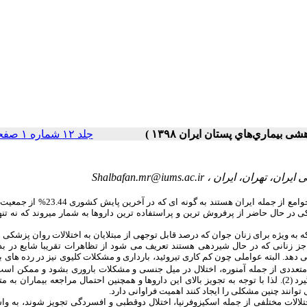
جلد ۱۲ شماره ۱ صفحات ۶۹-۶۷
یران، تهران، ایران ،
Shalbafan.mr@iums.ac.ir
اختلالات روان‏پزشکی از جمله شایع ‏ترین بیماری‏ ها و مسایل سلامت عمومی در همه جوامع از جمله ایران
ی در حال حاضر از پرفروش‏ ترین و پراستفاده‏ ترین داروها به‏ شمار می‏روند که نه تن
ه به‏ ویژه برای زنان جوان که درصد قابل توجهی از مبتلایان به اختلالات روان‏ پزشکی
به جز زنانی که در حال شیردهی هستند تعریف می‏ شود از تظاهرات تقریبا شایع در ب
هد. البته عواملی چون کم کاری تیروئید، بارداری و مشکلات کلیوی نیز در رده‏ های ب
ت متعددی از جمله آمنوره، اختلال در میل جنسی و مشکلات باروری بشود و ممکن ا
جراح عمومی، متخصصان داخلی یا فوق تخصص زنان تشخیص و مورد ارزیابی قرار گیرد (2). لذا با توجه به تجویز بالای این داروها و همچنین احتمال مراجعه بیم
وانند چنین مشکلی را ایجاد کنند اهمیت فراوانی دارد.
تلالات مختلفی از جمله اسکیزوفرنیا، اختلال دوقطبی و افسردگی تجویز شوند، به وا