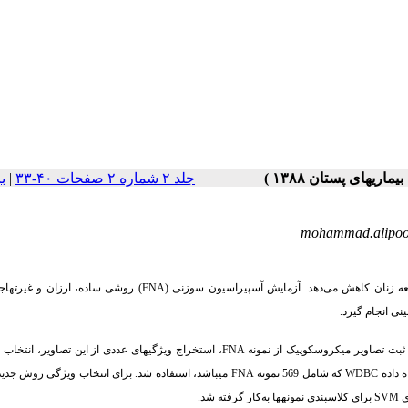
جلد ۲ شماره ۲ صفحات ۴۰-۳۳
|
ب
mohammad.alipo
عه زنان کاهش می‌دهد. آزمایش آسپیراسیون سوزنی
(FNA)
روشی ساده، ارزان و غیرتهاج
ی انجام گیرد.
ثبت تصاویر میکروسکوپیک از نمونه
FNA
، استخراج ویژگی­های عددی از این تصاویر، انتخاب و
ه داده
WDBC
که شامل 569 نمونه
FNA
می­باشد، استفاده شد. برای انتخاب ویژگی روش جدی
ای
SVM
برای کلاس­بندی نمونه­ها به‌کار گرفته شد.