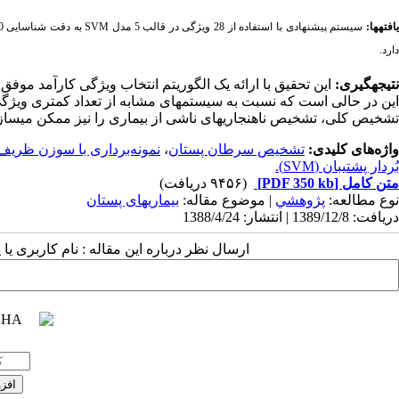
افته­ها:
سیستم پیشنهادی با استفاده از 28 ویژگی در قالب 5 مدل
SVM
دارد.
نتیجه­گیری:
این تحقیق با ارائه یک الگوریتم انتخاب ویژگی کارآمد م
این در حالی است که نسبت به سیستم­های مشابه از تعداد کمتری ویژگی 
تشخیص کلی، تشخیص ناهنجاری­های ناشی از بیماری را نیز ممکن می­ساز
واژه‌های کلیدی:
تشخیص سرطان پستان
،
نمونه‌برداری با سوزن ظریف (NA
بُردار پشتیبان (SVM).
متن کامل
[PDF 350 kb]
(۹۴۵۶ دریافت)
نوع مطالعه:
پژوهشي
| موضوع مقاله:
بیماریهای پستان
دریافت: 1389/12/8 | انتشار: 1388/4/24
ارسال نظر درباره این مقاله : نام کاربری ی