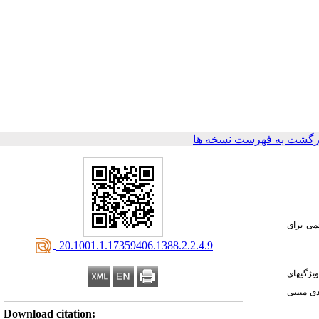
رگشت به فهرست نسخه ها
می برای
‎ 20.1001.1.17359406.1388.2.2.4.9
یژگی­های
دی مبتنی
Download citation: