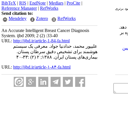
BibTeX
|
RIS
|
EndNote
|
Medlars
|
ProCite
|
Reference Manager
|
RefWorks
جود برتری
Send citation to:
Mendeley
Zotero
RefWorks
دهد.
An Accurate Intelligent Breast Cancer Diagnosis
 بر
System. ijbd 2009; 2 (2) :33-40
URL:
http://ijbd.ir/article-1-84-fa.html
علیپور محمد، حدادنیا جواد. معرفی یک سیستم
ین
هوشمند برای تشخیص دقیق سرطان پستان.
بیماری‌های پستان ایران. ۱۳۸۸; ۲ (۲) :۳۳-۴۰
URL:
http://ijbd.ir/article-۱-۸۴-fa.html