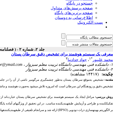
جستجو در پایگاه
صفحه پرسش‌های متداول
صفحه برترین‌های پایگاه
اطلاع‌رسانی به دوستان
پست الکترونیک
جلد ۲، شماره ۲ - ( فصلنامه بیماریهای پستان ۱۳۸۸ )
معرفی یک سیستم هوشمند برای تشخیص دقیق سرطان پستان
۲
۱
*
محمد علیپور
،
جواد حدادنیا
۱- دانشکده فنی مهندسی دانشگاه تربیت معلم سبزوار ،
or@ymail.com
۲- دانشکده فنی مهندسی دانشگاه تربیت معلم سبزوار
چکیده:
(۱۴۴۱۷ مشاهده)
قدمه:
تشخیص به‌موقع سرطان پستان به‌طور چشمگیری مرگ­ومیر ناشی از آن را در جام
تشخیص دقیق و زودهنگام این سرطان است که امروزه تلاش می­شود به‌صورت هوشمند و ماشین
وش بررسی­:
مراحل ایجاد یک سیستم هوشمند برای تشخیص سرطان پستان عبارت‌اند از: 
فکیک­کننده و طراحی و آزمایش طبقه­بندی­کننده مناسب. در این تحقیق از ویژگی­های آماده پایگا
بر الگوریتم بهینه­سازی ذرات دودویی
(BPSO)
ارائه شد و سرانجام تلفیقی از طبقه­بندی­کننده­ه