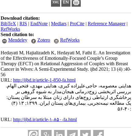
Download citation:
BibTeX
|
RIS
|
EndNote
|
Medlars
|
ProCite
|
Reference Manager
|
RefWorks
Send citation to:
Mendeley
Zotero
RefWorks
Hedayati M, Hajializadeh K, Hedayati M, Fathi E. An Investigation
of the Effectiveness of Emotionally-Focused Couple’s Group
Therapy (EFCT) on Relational Aggression of Couples with Breast
Cancer in Wives: A Semi-Experimental Study. ijbd 2021; 13 (4) :40-
56
URL:
http://ijbd.ir/article-1-850-fa.html
هدایتی معصومه، حاجی‌علیزاده کبری، هدایتی مهدی، فتحی الهام.
بررسی اثربخشی زوج‌درمانی هیجان‌مدار به شیوه گروهی بر
پرخاشگری ارتباطی زوج‌های دارای زنان مبتلا به سرطان پستان:
یک مطالعه نیمه‌تجربی. بیماری‌های پستان ایران. ۱۳۹۹; ۱۳ (۴)
:۴۰-۵۶
URL:
http://ijbd.ir/article-۱-۸۵۰-fa.html