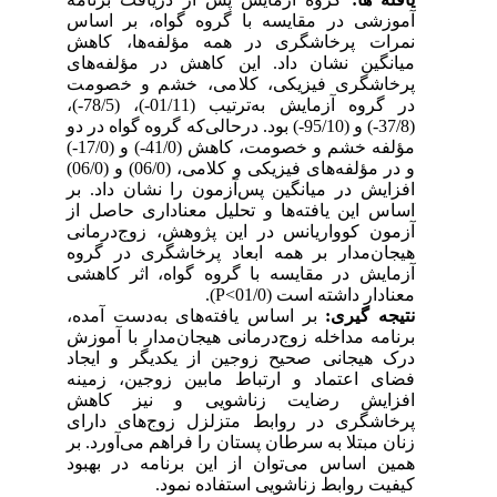
آموزشی در مقایسه
با گروه
گواه، بر اساس
نمرات پرخاشگری در همه مؤلفه‌ها، کاهش
میانگین نشان داد. این کاهش در مؤلفه‌های
پرخاشگری فیزیکی،
کلامی، خشم
و
خصومت
در گروه آزمایش به‌ترتیب (01/11-)، (78/5-)،
(37/8-) و (95/10-) بود. درحالی‌که گروه گواه در دو
مؤلفه خشم و خصومت، کاهش (41/0-) و (17/0-)
و در مؤلفه‌های فیزیکی و کلامی، (06/0) و (06/0)
افزایش در میانگین پس‌آزمون را نشان داد. بر
اساس این یافته‌ها و تحلیل معناداری حاصل از
آزمون کوواریانس در این پژوهش، زوج‌درمانی
هیجان‌مدار بر همه ابعاد پرخاشگری در گروه
آزمایش در مقایسه با گروه گواه، اثر کاهشی
معنادار داشته است (01/0
P<
).
نتیجه­ گیری:
بر اساس یافته‌های به‌دست آمده،
برنامه مداخله زوج‌درمانی هیجان‌مدار با آموزش
درک هیجانی صحیح زوجین از یکدیگر و ایجاد
فضای اعتماد و ارتباط مابین زوجین، زمینه
افزایش رضایت زناشویی و نیز کاهش
پرخاشگری در روابط متزلزل زوج‌های دارای
زنان مبتلا به سرطان پستان را فراهم می‌آورد. بر
همین اساس می‌توان از این برنامه در بهبود
کیفیت روابط زناشویی استفاده نمود.