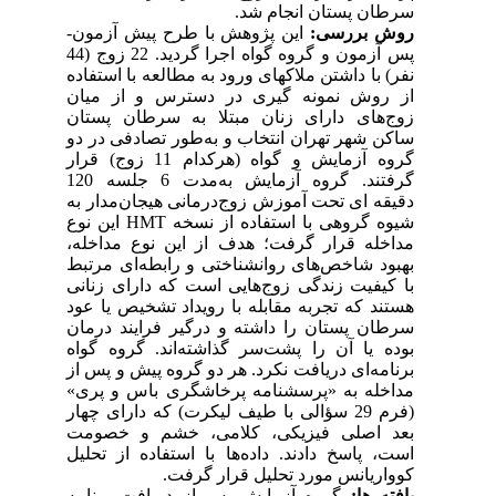
سرطان پستان انجام شد.
روش بررسی:
این
پژوهش
با
طرح
پیش ­آزمون-
پس­ آزمون
و
گروه
گواه
اجرا
گردید. 22 زوج (44
نفر) با
داشتن
ملاک­های ورود
به مطالعه
با استفاده
از
روش
نمونه­ گیری در دسترس و از میان
زوج‌های دارای زنان مبتلا به سرطان پستان
ساکن شهر تهران انتخاب و
به‌طور
تصادفی
در
دو
گروه
آزمایش
و
گواه (هرکدام 11 زوج) قرار
گرفتند. گروه آزمایش به‌مدت 6 جلسه 120
دقیقه­ ای تحت آموزش زوج‌درمانی هیجان‌مدار به
شیوه گروهی با استفاده از نسخه
HMT
این نوع
مداخله قرار گرفت؛ هدف از این نوع مداخله،
بهبود شاخص‌های روان‏شناختی و رابطه‌ای مرتبط
با کیفیت زندگی زوج‌هایی است که دارای زنانی
هستند که تجربه مقابله با رویداد تشخیص یا عود
سرطان پستان را داشته و درگیر فرایند درمان
بوده یا آن را پشت‌سر گذاشته‌اند. گروه گواه
برنامه
ای دریافت نکرد. هر دو گروه پیش و پس از
مداخله به «پرسشنامه­ پرخاشگری باس و پری»
(فرم 29 سؤالی با طیف لیکرت) که دارای چهار
بعد اصلی فیزیکی، کلامی، خشم و خصومت
است، پاسخ دادند. داده‌ها
با
استفاده
از
تحلیل
کوواریانس
مورد تحلیل
قرار
گرفت.
یافته ­ها:
گروه
آزمایش
پس
از دریافت
برنامه