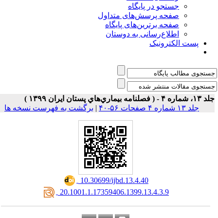
جستجو در پایگاه
صفحه پرسش‌های متداول
صفحه برترین‌های پایگاه
اطلاع‌رسانی به دوستان
پست الکترونیک
اره ۴ - ( فصلنامه بيماري‌هاي پستان ايران ۱۳۹۹ )
جلد ۱۳ شماره ۴ صفحات ۵۶-۴۰
|
برگشت به فهرست نسخه ها
‎ 10.30699/ijbd.13.4.40
‎ 20.1001.1.17359406.1399.13.4.3.9