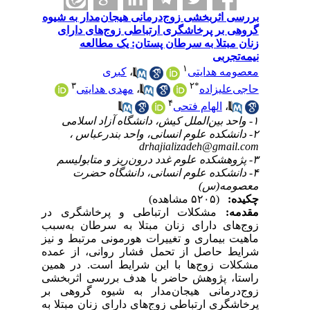
بررسی اثربخشی زوج‌درمانی هیجان‌مدار به شیوه
گروهی بر پرخاشگری ارتباطی زوج‌های دارای
زنان مبتلا به سرطان پستان: یک مطالعه
نیمه‌تجربی
۱
معصومه هدایتی
،
کبری
۳
۲
*
حاجی‌علیزاده
،
مهدی هدایتی
۴
،
الهام فتحی
۱- واحد بین‌الملل کیش، دانشگاه آزاد اسلامی
۲- دانشکده علوم انسانی، واحد بندرعباس ،
drhajializadeh@gmail.com
۳- پژوهشکده علوم غدد درون‌ریز و متابولیسم
۴- دانشکده علوم انسانی، دانشگاه حضرت
معصومه(س)
چکیده:
(۵۲۰۵ مشاهده)
مقدمه:
مشکلات ارتباطی و پرخاشگری در
زوج‌های دارای زنان مبتلا به سرطان به‌سبب
ماهیت بیماری و تغییرات هورمونی مرتبط و نیز
شرایط حاصل از تحمل فشار روانی، از عمده
مشکلات زوج‌ها با این شرایط است. در همین
راستا، پژوهش حاضر با هدف بررسی اثربخشی
زوج‌درمانی هیجان‌مدار به شیوه گروهی بر
پرخاشگری ارتباطی زوج‌های دارای زنان مبتلا به