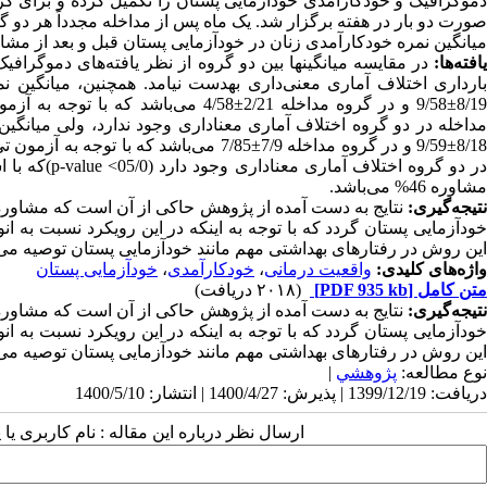
صورت دو بار در هفته برگزار شد. یک ماه پس از مداخله مجدداً هر دو 
میانگین نمره خودکارآمدی زنان در خودآزمایی پستان قبل و بعد از مش
افته‌ها:
در مقایسه میانگین‏
ها
بین دو گروه از نظر یافته‌های دموگراف
بارداری اختلاف آماری معنی‌داری به‏دست نیامد. همچنین، میانگین 
8/1
±
9/58 و در گروه مداخله 2/21
±
4/58 می‌باشد که با توجه به 
مداخله در دو گروه اختلاف آماری معناداری وجود ندارد، ولی میانگین
8/1
±
9/59 و در گروه مداخله 7/9
±
7/85 می‌باشد که با توجه به آزمو
ر دو گروه اختلاف آماری معناداری وجود دارد (05/0>
p-value
)که با 
مشاوره
46% می‌باشد.
نتیجه‌گیری:
نتایج به‏ دست آمده از پژوهش حاکی از آن است که مشاوره
خودآزمایی پستان گردد که با توجه به اینکه در این رویکرد نسبت به ان
این روش در رفتارهای بهداشتی مهم مانند خودآزمایی پستان توصیه می
واژه‌های کلیدی:
واقعیت درمانی
،
خودکارآمدی
،
خودآزمایی پستان
متن کامل
[PDF 935 kb]
(۲۰۱۸ دریافت)
نتیجه‌گیری:
نتایج به‏ دست آمده از پژوهش حاکی از آن است که مشاوره
خودآزمایی پستان گردد که با توجه به اینکه در این رویکرد نسبت به ان
این روش در رفتارهای بهداشتی مهم مانند خودآزمایی پستان توصیه می
نوع مطالعه:
پژوهشي
|
دریافت: 1399/12/19 | پذیرش: 1400/4/27 | انتشار: 1400/5/10
ارسال نظر درباره این مقاله : نام کاربری ی