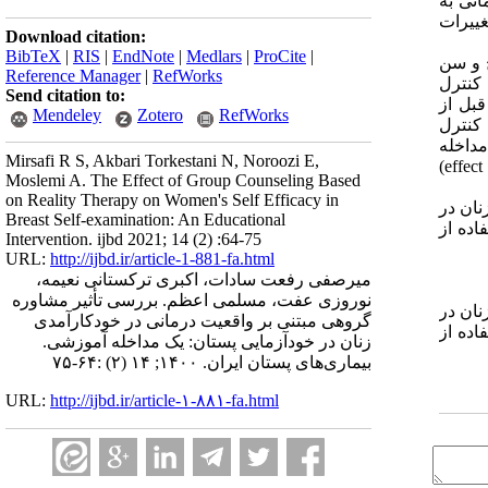
واقعیت درمانی به
غییرات
Download citation:
BibTeX
|
RIS
|
EndNote
|
Medlars
|
ProCite
|
و
سن
Reference Manager
|
RefWorks
کنترل
Send citation to:
قبل از
Mendeley
Zotero
RefWorks
کنترل
مداخله
Mirsafi R S, Akbari Torkestani N, Noroozi E,
)
effect
Moslemi A. The Effect of Group Counseling Based
on Reality Therapy on Women's Self Efficacy in
نان در
Breast Self-examination: An Educational
اده از
Intervention. ijbd 2021; 14 (2) :64-75
URL:
http://ijbd.ir/article-1-881-fa.html
میرصفی رفعت سادات، اکبری ترکستانی نعیمه،
نوروزی عفت، مسلمی اعظم. بررسی تأثیر مشاوره
نان در
گروهی مبتنی بر واقعیت درمانی در خودکارآمدی
اده از
زنان در خودآزمایی پستان: یک مداخله آموزشی.
بیماری‌های پستان ایران. ۱۴۰۰; ۱۴ (۲) :۶۴-۷۵
URL:
http://ijbd.ir/article-۱-۸۸۱-fa.html