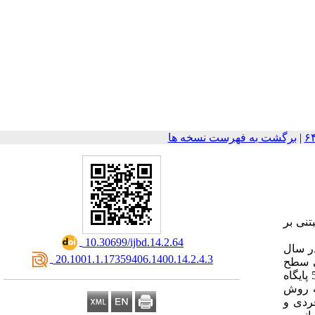
|
برگشت به فهرست نسخه ها
تنی بر
‎ 10.30699/ijbd.14.2.64
در سال
‎ 20.1001.1.17359406.1400.14.2.4.3
ی سطح
نمره خودکارآمدی زنان در خودآزمایی پستان قبل و بعد از مشاوره سنجیده شد. جمعیت تحت مطالعه شامل 30 نفر از زنان مراجعه‏کننده به 5 پایگاه
ه روش
اعات فردی و