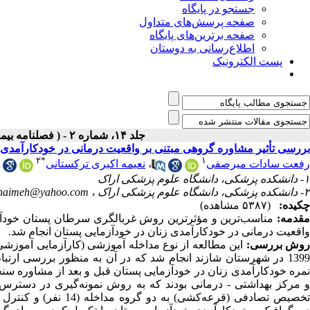
جستجو در پایگاه
صفحه پرسش‌های متداول
صفحه برترین‌های پایگاه
اطلاع‌رسانی به دوستان
پست الکترونیک
جلد ۱۴، شماره ۲ - ( فصلنامه بيماري‌هاي پستان ايران ۱۴۰۰ )
بررسی تأثیر مشاوره گروهی مبتنی بر واقعیت درمانی در خودکارآمدی 
۲
*
۱
رفعت سادات میرصفی
،
نعیمه اکبری ترکستانی
۱- دانشکده پزشکی، دانشگاه علوم پزشکی اراک
۲- دانشکده پزشکی، دانشگاه علوم پزشکی اراک ،
naimeh@yahoo.com
چکیده:
(۵۳۸۷ مشاهده)
قدمه:
مناسب‏
ترین و مؤثرترین روش غربالگری سرطان پستان خودآزم
واقعیت درمانی در خودکارآمدی زنان در خودآزمایی پستان انجام شد.
وش بررسی:
این مطالعه از نوع مداخله آموزشی (کارآزمایی آموزشی
139 در شهرستان شازند انجام شد
که در آن به منظور بررسی ارتب
 مرکز بهداشتی - درمانی بودند که به روش نمونه‌گیری در دسترس