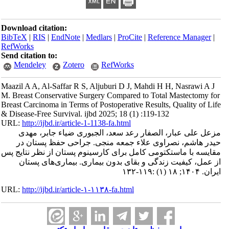
Download citation:
BibTeX
|
RIS
|
EndNote
|
Medlars
|
ProCite
|
Reference Manager
|
RefWorks
Send citation to:
Mendeley
Zotero
RefWorks
Maazil A A, Al-Saffar R S, Aljuburi D J, Mahdi H H, Nasrawi A J
M. Breast Conservative Surgery Compared to Total Mastectomy for
Breast Carcinoma in Terms of Postoperative Results, Quality of Life
& Disease-Free Survival. ijbd 2025; 18 (1) :119-132
URL:
http://ijbd.ir/article-1-1138-fa.html
مزعل علی عبار، الصفار رعد سعد، الجبوری ضیاء جابر، مهدی
حیدر هاشم، نصراوی علاء جمعه منجی. جراحی حفظ پستان در
مقایسه با ماستکتومی کامل برای کارسینوم پستان از نظر نتایج پس
از عمل، کیفیت زندگی و بقای بدون بیماری. بیماری‌های پستان
ایران. ۱۴۰۴; ۱۸ (۱) :۱۱۹-۱۳۲
URL:
http://ijbd.ir/article-۱-۱۱۳۸-fa.html