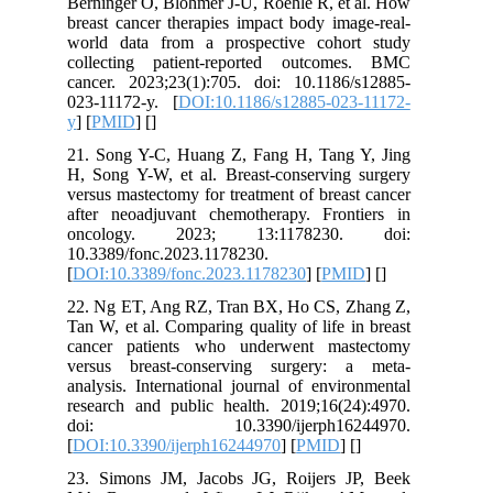
Berninger O, Blohmer J-U, Roehle R, et al. How
breast cancer therapies impact body image-real-
world data from a prospective cohort study
collecting patient-reported outcomes. BMC
cancer. 2023;23(1):705. doi: 10.1186/s12885-
023-11172-y. [
DOI:10.1186/s12885-023-11172-
y
] [
PMID
] [
]
21. Song Y-C, Huang Z, Fang H, Tang Y, Jing
H, Song Y-W, et al. Breast-conserving surgery
versus mastectomy for treatment of breast cancer
after neoadjuvant chemotherapy. Frontiers in
oncology. 2023; 13:1178230. doi:
10.3389/fonc.2023.1178230.
[
DOI:10.3389/fonc.2023.1178230
] [
PMID
] [
]
22. Ng ET, Ang RZ, Tran BX, Ho CS, Zhang Z,
Tan W, et al. Comparing quality of life in breast
cancer patients who underwent mastectomy
versus breast-conserving surgery: a meta-
analysis. International journal of environmental
research and public health. 2019;16(24):4970.
doi: 10.3390/ijerph16244970.
[
DOI:10.3390/ijerph16244970
] [
PMID
] [
]
23. Simons JM, Jacobs JG, Roijers JP, Beek