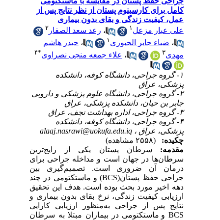
جراحی حفظ پستان در مقایسه با ماستکتومی
کامل برای کارسینوم پستان از نظر نتایج پس از
عمل، کیفیت زندگی و بقای بدون بیماری
۲
۱
رعد سعد الصفار
،
علی عبار مزعل
۱
حیدر هاشم
،
ضیاء جابر الجبوری
،
۴
*
۳
علاء جمعه منجی نصراوی
،
مهدی
۱- گروه جراحی، دانشگاه کوفه، دانشکده
پزشکی، عراق
۲- گروه جراحی، دانشگاه علوم پزشکی و دارویی
جابر بن حیان، دانشکده پزشکی، عراق
۳- گروه جراحی، اداره بهداشت نجف، عراق
۴- گروه جراحی، دانشگاه کوفه، دانشکده
alaaj.nasrawi@uokufa.edu.iq
پزشکی، عراق ،
چکیده:
(۲۵۵۸ مشاهده)
مقدمه:
سرطان پستان یکی از رایج‌ترین
سرطان‌ها در جهان است و مداخله جراحی برای
درمان آن ضروری است. تصمیم‌گیری بین
) و ماستکتومی در چند
BCS
جراحی حفظ پستان(
دهه اخیر مورد بحث بوده است. هدف این تحقیق
ارزیابی کیفیت زندگی، نرخ بقای بدون بیماری و
نتایج پس از جراحی به‌منظور ارزیابی کارایی
و ماستکتومی در بیماران مبتلا به سرطان
BCS