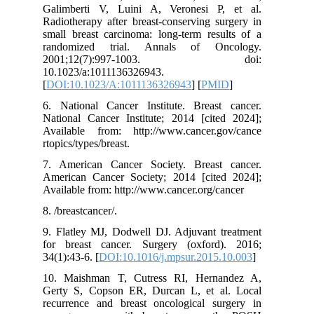
Galimberti V, Luini A, Veronesi P, et al.
Radiotherapy after breast-conserving surgery in
small breast carcinoma: long-term results of a
randomized trial. Annals of Oncology.
2001;12(7):997-1003. doi:
10.1023/a:1011136326943.
[
DOI:10.1023/A:1011136326943
] [
PMID
]
6. National Cancer Institute. Breast cancer.
National Cancer Institute; 2014 [cited 2024];
Available from: http://www.cancer.gov/cance
rtopics/types/breast.
7. American Cancer Society. Breast cancer.
American Cancer Society; 2014 [cited 2024];
Available from: http://www.cancer.org/cancer
8. /breastcancer/.
9. Flatley MJ, Dodwell DJ. Adjuvant treatment
for breast cancer. Surgery (oxford). 2016;
34(1):43-6. [
DOI:10.1016/j.mpsur.2015.10.003
]
10. Maishman T, Cutress RI, Hernandez A,
Gerty S, Copson ER, Durcan L, et al. Local
recurrence and breast oncological surgery in