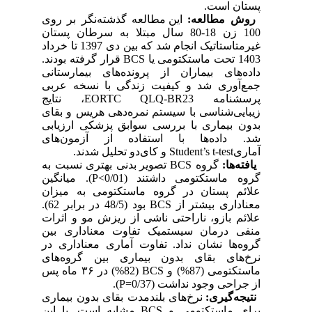
.
پستان است
روش مطالعه:
این مطالعه گذشته‌نگر بر روی
100 زن 18-80 سال مبتلا به سرطان پستان
غیرمتاستاتیک انجام شد که بین دی 1397 تا خرداد
قرار گرفته بودند.
BCS
1403 تحت ماستکتومی یا
داده‌های بیماران از پرونده‌های بیمارستانی
جمع‌آوری شد و کیفیت زندگی با نسخه عربی
، نتایج
EORTC QLQ-BR23
پرسشنامه
زیبایی‌شناسی با سیستم نمره‌دهی هریس و بقای
بدون بیماری با بررسی سوابق پزشکی ارزیابی
شد. داده‌ها با استفاده از آزمون‌های
و کای‌دو تحلیل شدند.
Student’s t-test
آماری
تصویر بدنی بهتری نسبت به
BCS
گروه
یافته‌ها:
). میانگین
P
گروه ماستکتومی داشتند (0/01>
علائم پستان در گروه ماستکتومی به میزان
بود (48/5 در برابر 62).
BCS
معناداری بیشتر از
علائم بازو، ناراحتی ناشی از ریزش مو و اثرات
منفی درمان سیستمیک تفاوت معناداری بین
گروه‌ها نشان نداد. تفاوت آماری معناداری در
نرخ‌های بقای بدون بیماری بین گروه‌های
(82%) در ۳۶ ماه پس
BCS
ماستکتومی (87%) و
).
P
از جراحی وجود نداشت (0/37=
نتیجه‌گیری‌:
نرخ‌های بلندمدت بقای بدون بیماری
مشابه است. با این
BCS
برای ماستکتومی و