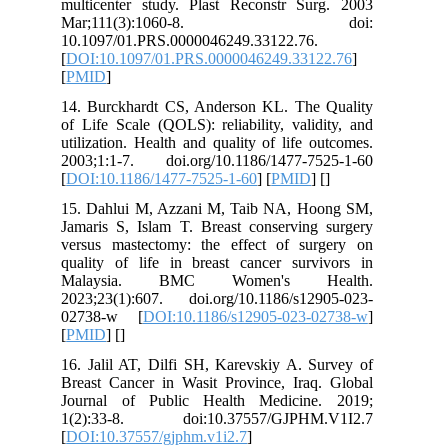
multicenter study. Plast Reconstr Surg. 2003
Mar;111(3):1060-8. doi:
10.1097/01.PRS.0000046249.33122.76.
[
DOI:10.1097/01.PRS.0000046249.33122.76
]
[
PMID
]
14. Burckhardt CS, Anderson KL. The Quality
of Life Scale (QOLS): reliability, validity, and
utilization. Health and quality of life outcomes.
2003;1:1-7. doi.org/10.1186/1477-7525-1-60
[
DOI:10.1186/1477-7525-1-60
] [
PMID
] [
]
15. Dahlui M, Azzani M, Taib NA, Hoong SM,
Jamaris S, Islam T. Breast conserving surgery
versus mastectomy: the effect of surgery on
quality of life in breast cancer survivors in
Malaysia. BMC Women's Health.
2023;23(1):607. doi.org/10.1186/s12905-023-
02738-w [
DOI:10.1186/s12905-023-02738-w
]
[
PMID
] [
]
16. Jalil AT, Dilfi SH, Karevskiy A. Survey of
Breast Cancer in Wasit Province, Iraq. Global
Journal of Public Health Medicine. 2019;
1(2):33-8. doi:10.37557/GJPHM.V1I2.7
[
DOI:10.37557/gjphm.v1i2.7
]