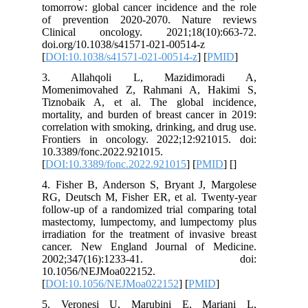
tomorrow: global cancer incidence and the role
of prevention 2020-2070. Nature reviews
Clinical oncology. 2021;18(10):663-72.
doi.org/10.1038/s41571-021-00514-z
[
DOI:10.1038/s41571-021-00514-z
] [
PMID
]
3. Allahqoli L, Mazidimoradi A,
Momenimovahed Z, Rahmani A, Hakimi S,
Tiznobaik A, et al. The global incidence,
mortality, and burden of breast cancer in 2019:
correlation with smoking, drinking, and drug use.
Frontiers in oncology. 2022;12:921015. doi:
10.3389/fonc.2022.921015.
[
DOI:10.3389/fonc.2022.921015
] [
PMID
] [
]
4. Fisher B, Anderson S, Bryant J, Margolese
RG, Deutsch M, Fisher ER, et al. Twenty-year
follow-up of a randomized trial comparing total
mastectomy, lumpectomy, and lumpectomy plus
irradiation for the treatment of invasive breast
cancer. New England Journal of Medicine.
2002;347(16):1233-41. doi:
10.1056/NEJMoa022152.
[
DOI:10.1056/NEJMoa022152
] [
PMID
]
5. Veronesi U, Marubini E, Mariani L,