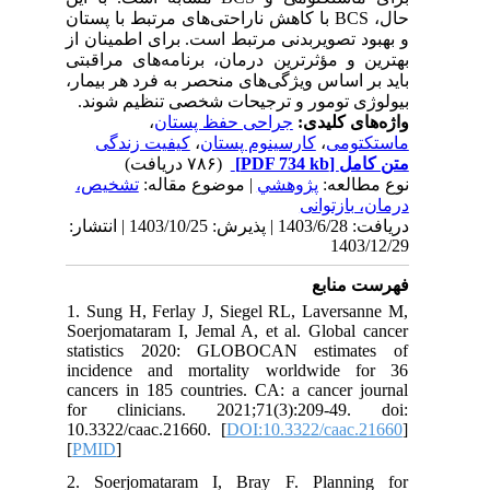
با کاهش ناراحتی‌های مرتبط با پستان
BCS
حال،
و بهبود تصویربدنی مرتبط است. برای اطمینان از
بهترین و مؤثرترین درمان، برنامه‌های مراقبتی
باید بر اساس ویژگی‌های منحصر به فرد هر بیمار،
.
بیولوژی تومور و ترجیحات شخصی تنظیم شوند
،
جراحی حفظ پستان
واژه‌های کلیدی:
کیفیت زندگی
،
کارسینوم پستان
،
ماستکتومی
(۷۸۶ دریافت)
[PDF 734 kb]
متن کامل
نوع مطالعه:
پژوهشي
| موضوع مقاله:
تشخیص،
درمان، بازتوانی
دریافت: 1403/6/28 | پذیرش: 1403/10/25 | انتشار:
1403/12/29
فهرست منابع
1. Sung H, Ferlay J, Siegel RL, Laversanne M,
Soerjomataram I, Jemal A, et al. Global cancer
statistics 2020: GLOBOCAN estimates of
incidence and mortality worldwide for 36
cancers in 185 countries. CA: a cancer journal
for clinicians. 2021;71(3):209-49. doi:
10.3322/caac.21660. [
DOI:10.3322/caac.21660
]
[
PMID
]
2. Soerjomataram I, Bray F. Planning for