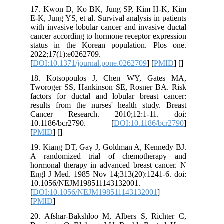
17. Kwon D, Ko BK, Jung SP, Kim H-K, Kim
E-K, Jung YS, et al. Survival analysis in patients
with invasive lobular cancer and invasive ductal
cancer according to hormone receptor expression
status in the Korean population. Plos one.
2022;17(1):e0262709.
[
DOI:10.1371/journal.pone.0262709
] [
PMID
] [
]
18. Kotsopoulos J, Chen WY, Gates MA,
Tworoger SS, Hankinson SE, Rosner BA. Risk
factors for ductal and lobular breast cancer:
results from the nurses' health study. Breast
Cancer Research. 2010;12:1-11. doi:
10.1186/bcr2790. [
DOI:10.1186/bcr2790
]
[
PMID
] [
]
19. Kiang DT, Gay J, Goldman A, Kennedy BJ.
A randomized trial of chemotherapy and
hormonal therapy in advanced breast cancer. N
Engl J Med. 1985 Nov 14;313(20):1241-6. doi:
10.1056/NEJM198511143132001.
[
DOI:10.1056/NEJM198511143132001
]
[
PMID
]
20. Afshar-Bakshloo M, Albers S, Richter C,