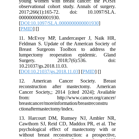
young women with breast cancer: the POSH
observational cohort study. Annals of surgery.
2017;266(1):165-72. doi: 10.1097/SLA.
0000000000001930.
[
DOI:10.1097/SLA.0000000000001930
]
[
PMID
] [
]
11. McEvoy MP, Landercasper J, Naik HR,
Feldman S. Update of the American Society of
Breast Surgeons Toolbox to address the
lumpectomy reoperation epidemic. Gland
Surgery. 2018;7(6):536. doi:
10.21037/gs.2018.11.03.
[
DOI:10.21037/gs.2018.11.03
] [
PMID
] [
]
12. American Cancer Society. Breast
reconstruction after mastectomy. American
Cancer Society,; 2014 [cited 2024]; Available
from: http://www.cancer.org/cancer/
breastcancer/moreinformation/breastreconstru
ctionaftermastectomy/index.
13. Harcourt DM, Rumsey NJ, Ambler NR,
Cawthorn SJ, Reid CD, Maddox PR, et al. The
psychological effect of mastectomy with or
without breast reconstruction: a prospective,