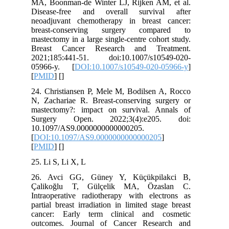
MA, Boonman-de Winter LJ, Rijken AM, et al.
Disease-free and overall survival after
neoadjuvant chemotherapy in breast cancer:
breast-conserving surgery compared to
mastectomy in a large single-centre cohort study.
Breast Cancer Research and Treatment.
2021;185:441-51. doi:10.1007/s10549-020-
05966-y. [
DOI:10.1007/s10549-020-05966-y
]
[
PMID
] [
]
24. Christiansen P, Mele M, Bodilsen A, Rocco
N, Zachariae R. Breast-conserving surgery or
mastectomy?: impact on survival. Annals of
Surgery Open. 2022;3(4):e205. doi:
10.1097/AS9.0000000000000205.
[
DOI:10.1097/AS9.0000000000000205
]
[
PMID
] [
]
25. Li S, Li X, L
26. Avci GG, Güney Y, Küçükpilakci B,
Çalikoğlu T, Gülçelik MA, Özaslan C.
Intraoperative radiotherapy with electrons as
partial breast irradiation in limited stage breast
cancer: Early term clinical and cosmetic
outcomes. Journal of Cancer Research and