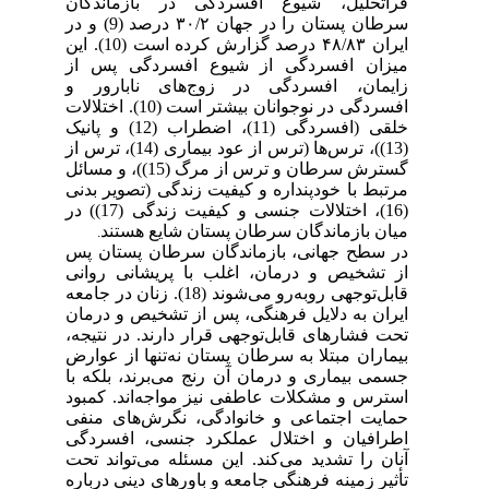
فراتحلیل، شیوع افسردگی در بازماندگان
و در
(9)
سرطان پستان را در جهان ۳۰/۲ درصد
. این
(10)
ایران ۴۸/۸۳ درصد گزارش کرده است
میزان افسردگی از شیوع افسردگی پس از
زایمان، افسردگی در زوج‌های نابارور و
. اختلالات
(10)
افسردگی در نوجوانان بیشتر است
و پانیک
(12)
، اضطراب
(11)
خلقی (افسردگی
، ترس از
(14)
)، ترس‌ها (ترس از عود بیماری
(13)
)، و مسائل
(15)
گسترش سرطان و ترس از مرگ
مرتبط با خودپنداره و کیفیت زندگی (تصویر بدنی
) در
(17)
، اختلالات جنسی و کیفیت زندگی
(16)
میان بازماندگان سرطان پستان شایع هستند
.
در سطح جهانی، بازماندگان سرطان پستان پس
از تشخیص و درمان، اغلب با پریشانی روانی
. زنان در جامعه
(18)
قابل‌توجهی روبه‌رو می‌شوند
ایران به دلایل فرهنگی، پس از تشخیص و درمان
تحت فشارهای قابل‌توجهی قرار دارند. در نتیجه،
بیماران مبتلا به سرطان پستان نه‌تنها از عوارض
جسمی بیماری و درمان آن رنج می‌برند، بلکه با
استرس و مشکلات عاطفی نیز مواجه‌اند. کمبود
حمایت اجتماعی و خانوادگی، نگرش‌های منفی
اطرافیان و اختلال عملکرد جنسی، افسردگی
آنان را تشدید می‌کند. این مسئله می‌تواند تحت
تأثیر زمینه فرهنگی جامعه و باورهای دینی درباره