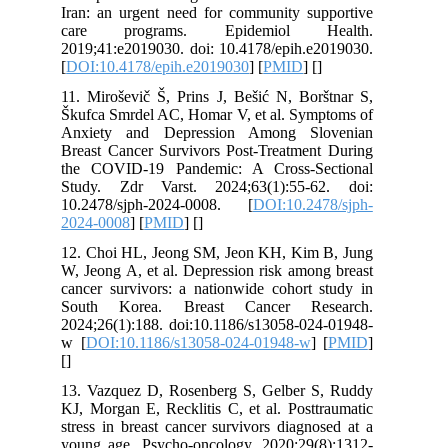
Iran: an urgent need for community supportive
care programs. Epidemiol Health.
2019;41:e2019030. doi: 10.4178/epih.e2019030.
[
DOI:10.4178/epih.e2019030
] [
PMID
] [
]
11. Miroševič Š, Prins J, Bešić N, Borštnar S,
Škufca Smrdel AC, Homar V, et al. Symptoms of
Anxiety and Depression Among Slovenian
Breast Cancer Survivors Post-Treatment During
the COVID-19 Pandemic: A Cross-Sectional
Study. Zdr Varst. 2024;63(1):55-62. doi:
10.2478/sjph-2024-0008. [
DOI:10.2478/sjph-
2024-0008
] [
PMID
] [
]
12. Choi HL, Jeong SM, Jeon KH, Kim B, Jung
W, Jeong A, et al. Depression risk among breast
cancer survivors: a nationwide cohort study in
South Korea. Breast Cancer Research.
2024;26(1):188. doi:10.1186/s13058-024-01948-
w [
DOI:10.1186/s13058-024-01948-w
] [
PMID
]
[
]
13. Vazquez D, Rosenberg S, Gelber S, Ruddy
KJ, Morgan E, Recklitis C, et al. Posttraumatic
stress in breast cancer survivors diagnosed at a
young age. Psycho-oncology. 2020;29(8):1312-