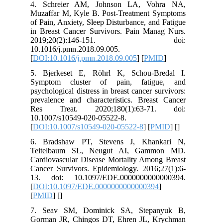
4. Schreier AM, Johnson LA, Vohra NA,
Muzaffar M, Kyle B. Post-Treatment Symptoms
of Pain, Anxiety, Sleep Disturbance, and Fatigue
in Breast Cancer Survivors. Pain Manag Nurs.
2019;20(2):146-151. doi:
10.1016/j.pmn.2018.09.005.
[
DOI:10.1016/j.pmn.2018.09.005
] [
PMID
]
5. Bjerkeset E, Röhrl K, Schou-Bredal I.
Symptom cluster of pain, fatigue, and
psychological distress in breast cancer survivors:
prevalence and characteristics. Breast Cancer
Res Treat. 2020;180(1):63-71. doi:
10.1007/s10549-020-05522-8.
[
DOI:10.1007/s10549-020-05522-8
] [
PMID
] [
]
6. Bradshaw PT, Stevens J, Khankari N,
Teitelbaum SL, Neugut AI, Gammon MD.
Cardiovascular Disease Mortality Among Breast
Cancer Survivors. Epidemiology. 2016;27(1):6-
13. doi: 10.1097/EDE.0000000000000394.
[
DOI:10.1097/EDE.0000000000000394
]
[
PMID
] [
]
7. Seav SM, Dominick SA, Stepanyuk B,
Gorman JR, Chingos DT, Ehren JL, Krychman