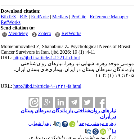
Download citation:
BibTeX
|
RIS
|
EndNote
|
Medlars
|
ProCite
|
Reference Manager
|
RefWorks
Send citation to:
Mendeley
Zotero
RefWorks
Momenimovahed Z, Shahabinia Z. Psychological Needs of Breast
Cancer Survivors in Iran. ijbd 2026; 19 (1) :4-11
URL:
http://ijbd.ir/article-1-1221-fa.html
مومنی موحد زهره، شهابی نیا زهرا. نیازهای روان‌شناختی
بازماندگان سرطان پستان در ایران. بیماری‌های پستان ایران.
۱۴۰۵; ۱۹ (۱) :۴-۱۱
URL:
http://ijbd.ir/article-۱-۱۲۲۱-fa.html
نیازهای روان‌شناختی بازماندگان سرطان پستان
در ایران
۱
زهرا شهابی
،
زهره مومنی موحد
۲
*
نیا
۱- گروه بهداشت باروری، دانشکده پرستاری