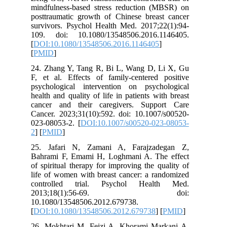
mindfulness-based stress reduction (MBSR) on
posttraumatic growth of Chinese breast cancer
survivors. Psychol Health Med. 2017;22(1):94-
109. doi: 10.1080/13548506.2016.1146405.
[
DOI:10.1080/13548506.2016.1146405
]
[
PMID
]
24. Zhang Y, Tang R, Bi L, Wang D, Li X, Gu
F, et al. Effects of family-centered positive
psychological intervention on psychological
health and quality of life in patients with breast
cancer and their caregivers. Support Care
Cancer. 2023;31(10):592. doi: 10.1007/s00520-
023-08053-2. [
DOI:10.1007/s00520-023-08053-
2
] [
PMID
]
25. Jafari N, Zamani A, Farajzadegan Z,
Bahrami F, Emami H, Loghmani A. The effect
of spiritual therapy for improving the quality of
life of women with breast cancer: a randomized
controlled trial. Psychol Health Med.
2013;18(1):56-69. doi:
10.1080/13548506.2012.679738.
[
DOI:10.1080/13548506.2012.679738
] [
PMID
]
26. Mokhtari M, Feizi A, Khorami Markani A,