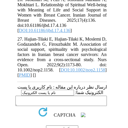
Mokhtari L. Relationship of Spiritual Well-being
with Meaning of Life and Social Support in
Women with Breast Cancer. Iranian Journal of
Breast Diseases. 2025;17(4):136. ‎
doi:10.61186/ijbd.17.4.136
[
DOI:10.61186/ijbd.17.4.136
]
27. Hajian-Tilaki E, Hajian-Tilaki K, Moslemi D,
Godazandeh G, Firouzbakht M. Association of
social support, spirituality with psychological
factors in Iranian breast cancer survivors: An
evidence from a cross-sectional study. Nurs
Open. 2022;9(2):1173-80. doi:
10.1002/nop2.1158. [
DOI:10.1002/nop2.1158
]
[
PMID
] [
]
ارسال نظر درباره این مقاله : نام کاربری یا پست
الکترونیک شما: