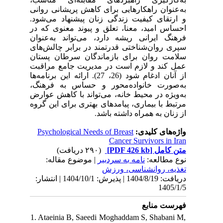
به‌عنوان راهکارهایی برای کاهش پریشانی روانی
و ارتقای کیفیت زندگی زنان پیشنهاد می‌شود.
احساس امید، معنا، تعلق و پیوند معنوی که در
فرهنگ ایرانی ریشه دارد، می‌تواند به‌عنوان
سپری روان‌شناختی قدرتمند در برابر چالش‌های
سلامت روان برای بازماندگان سرطان پستان
عمل کند و لازم است در مدیریت جامع مراقبت
. ارائه این برنامه‌ها
(26، 27)
از آنان ادغام شود
به‌صورت خانواده‌محور و حساس به فرهنگ،
به‌ویژه در محیط خانه، می‌تواند با کاهش عوارض
مرتبط با بیماری، پیامدهای بهتری برای این گروه
از زنان به همراه داشته باشد
.
Psychological Needs of Breast
واژه‌های کلیدی:
Cancer Survivors in Iran
(۲۹۰ دریافت)
[PDF 426 kb]
متن کامل
نوع مطالعه:
نامه به سردبیر
| موضوع مقاله:
تغذیه، روانشناسی، ورزش
دریافت: 1404/8/19 | پذیرش: 1404/10/1 | انتشار:
1405/1/5
فهرست منابع
1. Ataeinia B, Saeedi Moghaddam S, Shabani M,