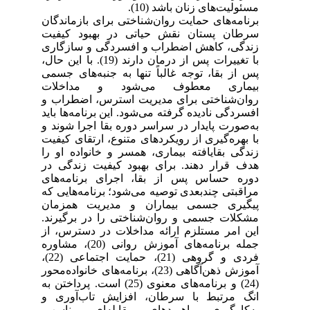
مسئولیت‌های زنان باشد (10).
برنامه‌های حمایت روان‌شناختی برای بازماندگان
سرطان پستان نقش حیاتی در بهبود کیفیت
زندگی، کاهش اضطراب و افسردگی و سازگاری
. با این حال،
(19)
با تغییرات پس از درمان دارند
پس از بقا، توجه غالباً تنها به جنبه‌های جسمی
بیماری معطوف می‌شود و مداخلات
روان‌شناختی برای مدیریت استرس، اضطراب و
افسردگی نادیده گرفته می‌شود. این برنامه‌ها باید
به‌صورت پایدار در سراسر دوره بقا اجرا شوند و
با بهره‌گیری از رویکردهای متنوع، ارتقای کیفیت
زندگی بقایافته بیماری، همسر و خانواده او را
هدف قرار دهند. برای بهبود کیفیت زندگی در
دوره حساس پس از بقا، اجرای برنامه‌های
مراقبتی چندبعدی توصیه می‌شود؛ برنامه‌هایی که
پیگیری جسمی بیماران و مدیریت همزمان
مشکلات جسمی و روان‌شناختی را در برگیرند.
این امر مستلزم ارائه مداخلات در دسترس، از
، مشاوره
(20)
جمله برنامه‌های آموزش روانی
،
(22)
، حمایت اجتماعی
(21)
فردی و گروهی
، برنامه‌های خانواده‌محور
(23)
آموزش ذهن‌آگاهی
است. پرداختن به
(25)
و برنامه‌های معنوی
(24)
انگ مرتبط با سرطان، افزایش تاب‌آوری و
به‌کارگیری راهبردهای مقابله‌ای مناسب،