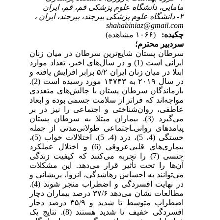
مامایی، دانشگاه علوم پزشکی قم، قم، ایران
۲- دانشگاه علوم پزشکی بیرجند، بیرجند، ایران ،
shahabiniaz@gmail.com
چکیده:
(۱۰۶۶ مشاهده)
سردبیر محترم؛
سرطان پستان شایع‌ترین سرطان در میان زنان
و در سال‌های اخیر، تعداد موارد
(1)
ایرانی است
ابتلا در میان زنان ایران ۵/۲ برابر افزایش یافته و
.
(2)
در سال ۲۰۱۹ به ۱۴۷۴۳ مورد رسیده است
بازماندگان سرطان پستان با چالش‌های متعددی
مواجه‌اند که فراتر از سلامت جسمی بوده و ابعاد
عاطفی، روان‌شناختی و اجتماعی را نیز در بر
. بیماران مبتلا به سرطان پستان
(3)
می‌گیرد
پیامدهای روانی‌ـ‌اجتماعی طولانی‌مدتی از جمله
،
(5)
، اختلالات خواب
(4، 5)
، درد
(4، 5)
خستگی
و اختلال عملکرد
(6)
بیماری‌های قلبی‌عروقی
را تجربه می‌کنند که کیفیت زندگی
(7)
جنسی
آن‌ها را تحت تأثیر قرار می‌دهد. این مشکلات
می‌توانند به احساس رهاشدگی، انزوا، پریشانی و
.
(4)
در نهایت افسردگی و اضطراب منجر شوند
مطالعات نشان می‌دهد ۳۷/۶ درصد بیماران دچار
اضطراب متوسط تا شدید و ۳۵/۹ درصد دچار
. نتایج یک
(8)
افسردگی خفیف تا شدید هستند