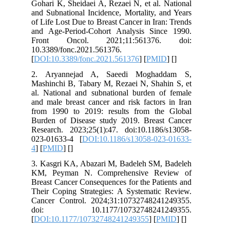
Gohari K, Sheidaei A, Rezaei N, et al. National
and Subnational Incidence, Mortality, and Years
of Life Lost Due to Breast Cancer in Iran: Trends
and Age-Period-Cohort Analysis Since 1990.
Front Oncol. 2021;11:561376. doi:
10.3389/fonc.2021.561376.
[
DOI:10.3389/fonc.2021.561376
] [
PMID
] [
]
2. Aryannejad A, Saeedi Moghaddam S,
Mashinchi B, Tabary M, Rezaei N, Shahin S, et
al. National and subnational burden of female
and male breast cancer and risk factors in Iran
from 1990 to 2019: results from the Global
Burden of Disease study 2019. Breast Cancer
Research. 2023;25(1):47. doi:10.1186/s13058-
023-01633-4 [
DOI:10.1186/s13058-023-01633-
4
] [
PMID
] [
]
3. Kasgri KA, Abazari M, Badeleh SM, Badeleh
KM, Peyman N. Comprehensive Review of
Breast Cancer Consequences for the Patients and
Their Coping Strategies: A Systematic Review.
Cancer Control. 2024;31:10732748241249355.
doi: 10.1177/10732748241249355.
[
DOI:10.1177/10732748241249355
] [
PMID
] [
]