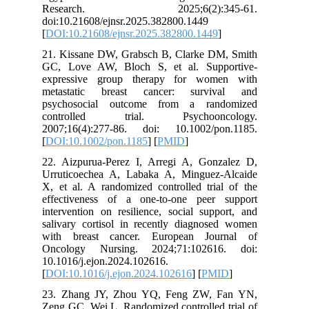
Research. 2025;6(2):345-61.
doi:10.21608/ejnsr.2025.382800.1449
[
DOI:10.21608/ejnsr.2025.382800.1449
]
21. Kissane DW, Grabsch B, Clarke DM, Smith
GC, Love AW, Bloch S, et al. Supportive-
expressive group therapy for women with
metastatic breast cancer: survival and
psychosocial outcome from a randomized
controlled trial. Psychooncology.
2007;16(4):277-86. doi: 10.1002/pon.1185.
[
DOI:10.1002/pon.1185
] [
PMID
]
22. Aizpurua-Perez I, Arregi A, Gonzalez D,
Urruticoechea A, Labaka A, Minguez-Alcaide
X, et al. A randomized controlled trial of the
effectiveness of a one-to-one peer support
intervention on resilience, social support, and
salivary cortisol in recently diagnosed women
with breast cancer. European Journal of
Oncology Nursing. 2024;71:102616. doi:
10.1016/j.ejon.2024.102616.
[
DOI:10.1016/j.ejon.2024.102616
] [
PMID
]
23. Zhang JY, Zhou YQ, Feng ZW, Fan YN,
Zeng GC, Wei L. Randomized controlled trial of