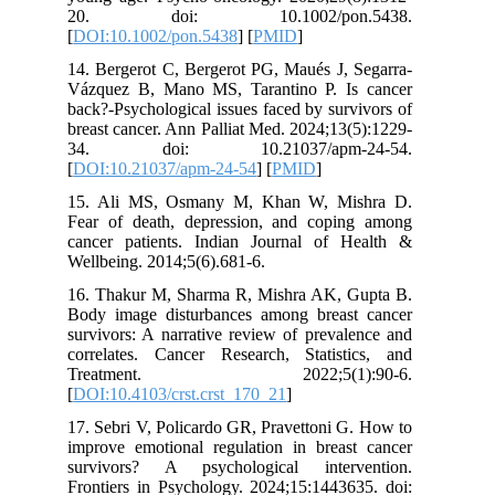
20. doi: 10.1002/pon.5438.
[
DOI:10.1002/pon.5438
] [
PMID
]
14. Bergerot C, Bergerot PG, Maués J, Segarra-
Vázquez B, Mano MS, Tarantino P. Is cancer
back?-Psychological issues faced by survivors of
breast cancer. Ann Palliat Med. 2024;13(5):1229-
34. doi: 10.21037/apm-24-54.
[
DOI:10.21037/apm-24-54
] [
PMID
]
15. Ali MS, Osmany M, Khan W, Mishra D.
Fear of death, depression, and coping among
cancer patients. Indian Journal of Health &
Wellbeing. 2014;5(6).681-6.
16. Thakur M, Sharma R, Mishra AK, Gupta B.
Body image disturbances among breast cancer
survivors: A narrative review of prevalence and
correlates. Cancer Research, Statistics, and
Treatment. 2022;5(1):90-6.
[
DOI:10.4103/crst.crst_170_21
]
17. Sebri V, Policardo GR, Pravettoni G. How to
improve emotional regulation in breast cancer
survivors? A psychological intervention.
Frontiers in Psychology. 2024;15:1443635. doi: