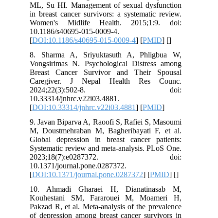
ML, Su HI. Management of sexual dysfunction
in breast cancer survivors: a systematic review.
Women's Midlife Health. 2015;1:9. doi:
10.1186/s40695-015-0009-4.
[
DOI:10.1186/s40695-015-0009-4
] [
PMID
] [
]
8. Sharma A, Sriyuktasuth A, Phligbua W,
Vongsirimas N. Psychological Distress among
Breast Cancer Survivor and Their Spousal
Caregiver. J Nepal Health Res Counc.
2024;22(3):502-8. doi:
10.33314/jnhrc.v22i03.4881.
[
DOI:10.33314/jnhrc.v22i03.4881
] [
PMID
]
9. Javan Biparva A, Raoofi S, Rafiei S, Masoumi
M, Doustmehraban M, Bagheribayati F, et al.
Global depression in breast cancer patients:
Systematic review and meta-analysis. PLoS One.
2023;18(7):e0287372. doi:
10.1371/journal.pone.0287372.
[
DOI:10.1371/journal.pone.0287372
] [
PMID
] [
]
10. Ahmadi Gharaei H, Dianatinasab M,
Kouhestani SM, Fararouei M, Moameri H,
Pakzad R, et al. Meta-analysis of the prevalence
of depression among breast cancer survivors in