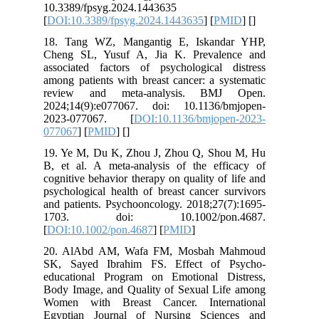
10.3389/fpsyg.2024.1443635
[
DOI:10.3389/fpsyg.2024.1443635
] [
PMID
] [
]
18. Tang WZ, Mangantig E, Iskandar YHP,
Cheng SL, Yusuf A, Jia K. Prevalence and
associated factors of psychological distress
among patients with breast cancer: a systematic
review and meta-analysis. BMJ Open.
2024;14(9):e077067. doi: 10.1136/bmjopen-
2023-077067. [
DOI:10.1136/bmjopen-2023-
077067
] [
PMID
] [
]
19. Ye M, Du K, Zhou J, Zhou Q, Shou M, Hu
B, et al. A meta-analysis of the efficacy of
cognitive behavior therapy on quality of life and
psychological health of breast cancer survivors
and patients. Psychooncology. 2018;27(7):1695-
1703. doi: 10.1002/pon.4687.
[
DOI:10.1002/pon.4687
] [
PMID
]
20. AlAbd AM, Wafa FM, Mosbah Mahmoud
SK, Sayed Ibrahim FS. Effect of Psycho-
educational Program on Emotional Distress,
Body Image, and Quality of Sexual Life among
Women with Breast Cancer. International
Egyptian Journal of Nursing Sciences and