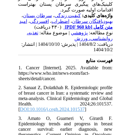
کلینیک‌های پیگیری سرطان پستان بهتراست
اقدامات اولیه صورت گیرد.
،
سرطان پستان
،
کیفیت زندگی
واژه‌های کلیدی:
امید
،
افسردگی
،
اضطراب
،
بهبودیافتگان سرطان
(۴۳۰ دریافت)
[PDF 960 kb]
متن کامل
نوع مطالعه:
پژوهشي
| موضوع مقاله:
تغذیه،
روانشناسی، ورزش
دریافت: 1404/8/2 | پذیرش: 1404/10/10 | انتشار:
1404/10/2
فهرست منابع
1. Cancer [Internet]. 2025. Available from:
https://www.who.int/news-room/fact-
sheets/detail/cancer.
2. Sanaat Z, Dolatkhah R. Epidemiologic profile
of breast cancer in Iran: a systematic review and
meta-analysis. Clinical Epidemiology and Global
Health. 2024;26:101537.
[
DOI:10.1016/j.cegh.2024.101537
]
3. Amato O, Guarneri V, Girardi F.
Epidemiology trends and progress in breast
cancer survival: earlier diagnosis, new
therapeutics. Current Opinion in Oncology.