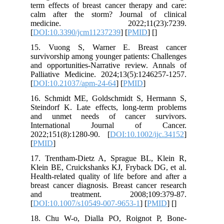
term effects of breast cancer therapy and care:
calm after the storm? Journal of clinical
medicine. 2022;11(23):7239.
[
DOI:10.3390/jcm11237239
] [
PMID
] [
]
15. Vuong S, Warner E. Breast cancer
survivorship among younger patients: Challenges
and opportunities-Narrative review. Annals of
Palliative Medicine. 2024;13(5):1246257-1257.
[
DOI:10.21037/apm-24-64
] [
PMID
]
16. Schmidt ME, Goldschmidt S, Hermann S,
Steindorf K. Late effects, long‐term problems
and unmet needs of cancer survivors.
International Journal of Cancer.
2022;151(8):1280-90. [
DOI:10.1002/ijc.34152
]
[
PMID
]
17. Trentham-Dietz A, Sprague BL, Klein R,
Klein BE, Cruickshanks KJ, Fryback DG, et al.
Health-related quality of life before and after a
breast cancer diagnosis. Breast cancer research
and treatment. 2008;109:379-87.
[
DOI:10.1007/s10549-007-9653-1
] [
PMID
] [
]
18. Chu W-o, Dialla PO, Roignot P, Bone-