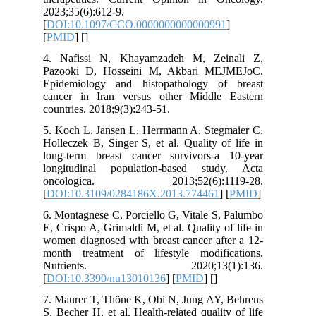
2023;35(6):612-9.
[
DOI:10.1097/CCO.0000000000000991
]
[
PMID
] [
]
4. Nafissi N, Khayamzadeh M, Zeinali Z,
Pazooki D, Hosseini M, Akbari MEJMEJoC.
Epidemiology and histopathology of breast
cancer in Iran versus other Middle Eastern
countries. 2018;9(3):243-51.
5. Koch L, Jansen L, Herrmann A, Stegmaier C,
Holleczek B, Singer S, et al. Quality of life in
long-term breast cancer survivors-a 10-year
longitudinal population-based study. Acta
oncologica. 2013;52(6):1119-28.
[
DOI:10.3109/0284186X.2013.774461
] [
PMID
]
6. Montagnese C, Porciello G, Vitale S, Palumbo
E, Crispo A, Grimaldi M, et al. Quality of life in
women diagnosed with breast cancer after a 12-
month treatment of lifestyle modifications.
Nutrients. 2020;13(1):136.
[
DOI:10.3390/nu13010136
] [
PMID
] [
]
7. Maurer T, Thöne K, Obi N, Jung AY, Behrens
S, Becher H, et al. Health-related quality of life