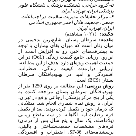
۵- گروه جراحی، دانشکده پزشکی، دانشگاه علوم
پزشکی ایران، تهران، ایران
۶- مرکز تحقیقات مدیریت سلامت در اجتماعات
جمعی، جمعیت هلال احمر جمهوری اسلامی
ایران، تهران، ایران
چکیده:
(۱۰۲۱ مشاهده)
مقدمه:
سرطان پستان، شایع‌ترین بدخیمی در
میان زنان است که میزان بقای بیماران با توجه
به پیشرفت‌های اخیر، رو به افزایش است. از
در این
(QoL)
، ارزیابی جامع کیفیت زندگی
این‌رو
هدف از این مطالعه،
.
جمعیت اهمیت ویژه‌ای دارد
ارزیابی درازمدت کیفیت زندگی، اضطراب،
افسردگی و امید در بهبودیافتگان سرطان
است.
(BCS)
پستان
روش‌ بررسی:
این مطالعه بر روی 1250 نفر از
بهبودیافتگان سرطان پستان مراجعه کننده به
یکی از پنج مرکز پزشکی ارجاعی واقع در تهران،
مبتلایانی
.
ایران، با روش تمام شماری انجام شد
که درمان خود را تکمیل کرده بودند، بعد از تکمیل
فرم رضایت‌نامه آگاهانه، در سه مقطع زمانی
(بلافاصله، یک سال و پنج سال پس از درمان)
فرم‌های مشخصات جمعیت‌شناختی و بالینی،
‌، اضطراب و افسردگی
SF-36
پرسشنامه‌های