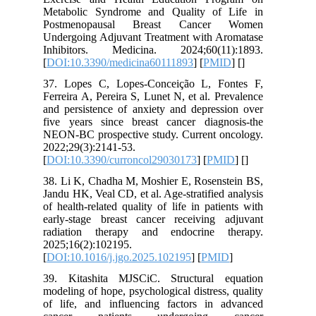
Metabolic Syndrome and Quality of Life in
Postmenopausal Breast Cancer Women
Undergoing Adjuvant Treatment with Aromatase
Inhibitors. Medicina. 2024;60(11):1893.
[
DOI:10.3390/medicina60111893
] [
PMID
] [
]
37. Lopes C, Lopes-Conceição L, Fontes F,
Ferreira A, Pereira S, Lunet N, et al. Prevalence
and persistence of anxiety and depression over
five years since breast cancer diagnosis-the
NEON-BC prospective study. Current oncology.
2022;29(3):2141-53.
[
DOI:10.3390/curroncol29030173
] [
PMID
] [
]
38. Li K, Chadha M, Moshier E, Rosenstein BS,
Jandu HK, Veal CD, et al. Age-stratified analysis
of health-related quality of life in patients with
early-stage breast cancer receiving adjuvant
radiation therapy and endocrine therapy.
2025;16(2):102195.
[
DOI:10.1016/j.jgo.2025.102195
] [
PMID
]
39. Kitashita MJSCiC. Structural equation
modeling of hope, psychological distress, quality
of life, and influencing factors in advanced