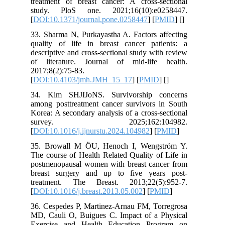
treatment of breast cancer: A cross-sectional
study. PloS one. 2021;16(10):e0258447.
[
DOI:10.1371/journal.pone.0258447
] [
PMID
] [
]
33. Sharma N, Purkayastha A. Factors affecting
quality of life in breast cancer patients: a
descriptive and cross-sectional study with review
of literature. Journal of mid-life health.
2017;8(2):75-83.
[
DOI:10.4103/jmh.JMH_15_17
] [
PMID
] [
]
34. Kim SHJIJoNS. Survivorship concerns
among posttreatment cancer survivors in South
Korea: A secondary analysis of a cross-sectional
survey. 2025;162:104982.
[
DOI:10.1016/j.ijnurstu.2024.104982
] [
PMID
]
35. Browall M ÖU, Henoch I, Wengström Y.
The course of Health Related Quality of Life in
postmenopausal women with breast cancer from
breast surgery and up to five years post-
treatment. The Breast. 2013;22(5):952-7.
[
DOI:10.1016/j.breast.2013.05.002
] [
PMID
]
36. Cespedes P, Martinez-Arnau FM, Torregrosa
MD, Cauli O, Buigues C. Impact of a Physical
Exercise and Health Education Program on