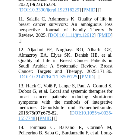
2022;19(23):16229.
[
DOI:10.3390/ijerph192316229
] [
PMID
] [
]
11. Salafia C, Adamsons K. Quality of life in
breast cancer survivors: An ambiguous loss
perspective. Journal of Family Theory &
Review. 2025. [
DOI:10.1111/jftr.12612
] [
PMID
]
[
]
12. Aljadani FF, Nughays RO, Alharbi GE,
Almazroy EA, Elyas SK, Danish HE, et al.
Quality of Life in Breast Cancer Patients in
Saudi Arabia: A Systematic Review. Breast
Cancer: Targets and Therapy. 2025:171-86.
[
DOI:10.2147/BCTT.S505725
] [
PMID
] [
]
13. Hack C, Voiß P, Lange S, Paul A, Conrad S,
Dobos G, et al. Local and systemic therapies for
breast cancer patients: reducing short-term
symptoms with the methods of integrative
medicine. Geburtshilfe und Frauenheilkunde.
2015;75(07):675-82. [
DOI:10.1055/s-0035-
1557748
] [
PMID
] [
]
14. Tommasi C, Balsano R, Corianò M,
Pellegrino B, Saba G, Bardanzellu F, et al. Long-