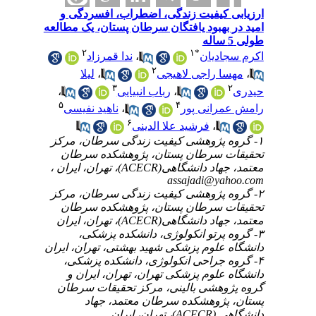
ارزیابی کیفیت زندگی، اضطراب، افسردگی و
امید در بهبود یافتگان سرطان پستان، یک مطالعه
طولی 5 ساله
۲
۱
*
ندا قمرزاد
،
اکرم سجادیان
۲
لیلا
،
مهسا راجی لاهیجی
،
۳
۲
،
رباب انبیایی
،
حیدری
۵
۴
ناهید نفیسی
،
رامش عمرانی پور
۶
فرشید علا الدینی
،
۱- گروه پژوهشی کیفیت زندگی سرطان، مرکز
تحقیقات سرطان پستان، پژوهشکده سرطان
معتمد، جهاد دانشگاهی(ACECR)، تهران، ایران ،
assajadi@yahoo.com
۲- گروه پژوهشی کیفیت زندگی سرطان، مرکز
تحقیقات سرطان پستان، پژوهشکده سرطان
معتمد، جهاد دانشگاهی(ACECR)، تهران، ایران
۳- گروه پرتو انکولوژی، دانشکده پزشکی،
دانشگاه علوم پزشکی شهید بهشتی، تهران، ایران
۴- گروه جراحی انکولوژی، دانشکده پزشکی،
دانشگاه علوم پزشکی تهران، تهران، ایران و
گروه پژوهشی بالینی، مرکز تحقیقات سرطان
پستان، پژوهشکده سرطان معتمد، جهاد
دانشگاهی (ACECR)، تهران، ایران