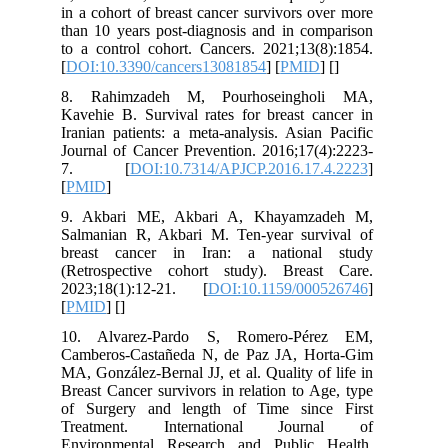
in a cohort of breast cancer survivors over more
than 10 years post-diagnosis and in comparison
to a control cohort. Cancers. 2021;13(8):1854.
[
DOI:10.3390/cancers13081854
] [
PMID
] [
]
8. Rahimzadeh M, Pourhoseingholi MA,
Kavehie B. Survival rates for breast cancer in
Iranian patients: a meta-analysis. Asian Pacific
Journal of Cancer Prevention. 2016;17(4):2223-
7. [
DOI:10.7314/APJCP.2016.17.4.2223
]
[
PMID
]
9. Akbari ME, Akbari A, Khayamzadeh M,
Salmanian R, Akbari M. Ten-year survival of
breast cancer in Iran: a national study
(Retrospective cohort study). Breast Care.
2023;18(1):12-21. [
DOI:10.1159/000526746
]
[
PMID
] [
]
10. Alvarez-Pardo S, Romero-Pérez EM,
Camberos-Castañeda N, de Paz JA, Horta-Gim
MA, González-Bernal JJ, et al. Quality of life in
Breast Cancer survivors in relation to Age, type
of Surgery and length of Time since First
Treatment. International Journal of
Environmental Research and Public Health.