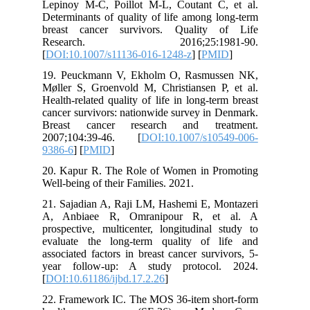
Lepinoy M-C, Poillot M-L, Coutant C, et al.
Determinants of quality of life among long-term
breast cancer survivors. Quality of Life
Research. 2016;25:1981-90.
[
DOI:10.1007/s11136-016-1248-z
] [
PMID
]
19. Peuckmann V, Ekholm O, Rasmussen NK,
Møller S, Groenvold M, Christiansen P, et al.
Health-related quality of life in long-term breast
cancer survivors: nationwide survey in Denmark.
Breast cancer research and treatment.
2007;104:39-46. [
DOI:10.1007/s10549-006-
9386-6
] [
PMID
]
20. Kapur R. The Role of Women in Promoting
Well-being of their Families. 2021.
21. Sajadian A, Raji LM, Hashemi E, Montazeri
A, Anbiaee R, Omranipour R, et al. A
prospective, multicenter, longitudinal study to
evaluate the long-term quality of life and
associated factors in breast cancer survivors, 5-
year follow-up: A study protocol. 2024.
[
DOI:10.61186/ijbd.17.2.26
]
22. Framework IC. The MOS 36-item short-form