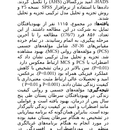
را تکمیل کردند.
(AHS)
، امید بزرگسالان
HADS
نسخه ۲5 و
SPSS
داده‌ها با استفاده از نرم‌افزار
روش تجزیه و تحلیل مدل ترکیبی تجزیه و تحلیل
.
شدند
یافته‌ها:
در مجموع‌، ۱۱۱۵ نفر از بهبودیافتگان
تمایل به شرکت در این مطالعه داشتند. از این
) مطالعه را تا آخرین
٪
تعداد، ۸۵۶ فرد (76/7
مرحله پیگیری، به اتمام رسانیدند. در تمام خرده
، شامل مؤلفه‌های جسمی
SF-36
مقیاس‌های
، بهبود مشاهده
)
MCS)
و مؤلفه‌های روانی
(PCS
(
شد. تجزیه و تحلیل مدل ترکیبی نشان داد که
ارتباط معکوس دارد
MCS
و
PCS
اضطراب با
). سن بالاتر در زمان تشخیص با کاهش
P=0.01)
. برعکس،
(P<0.001
)
عملکرد فیزیکی همراه بود
امید و تحصیلات عالی ارتباط مثبت معنی‌داری با
(
P=0.01
و
P<0.001
(
کیفیت زندگی نشان دادند.
نتیجه‌گیری:
مؤلفه‌های جسمی و روانی کیفیت
زندگی در بهبودیافتگان سرطان پستان طی پنج
سال پس از درمان، بهبود یافته است و عواملی
مانند اضطراب و امید، بر کیفیت زندگی تأثیرگذار
بوده است. بنابراین همان‌گونه که برنامه بیماریابی
در تشخیص به هنگام سرطان پستان مفید بوده
در مورد انجام به هنگام برنامه‌های غربالگری
منظم در مورداضطراب و افسردگی د
ر