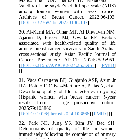
Mansournia MA, Ilanloo H, Matacotta JJ.
Validity of the snyder's adult hope scale (AHS)
among Iranian women with breast cancer.
Archives of Breast Cancer. 2022:96-103.
[
DOI:10.32768/abc.20229196-103
]
30. Al-Karni MA, Omar MT, Al Dhwayan NM,
Ajarim D, Idreess MJ, Gwada RF. Factors
associated with health-related quality of life
among breast cancer survivors in Saudi Arabia:
cross-sectional study. Asian Pacific Journal of
Cancer Prevention: APJCP. 2024;25(3):951.
[
DOI:10.31557/APJCP.2024.25.3.951
] [
PMID
]
[
]
31. Vaca-Cartagena BF, Guajardo ASF, Azim Jr
HA, Rotolo F, Olivas-Martinez A, Platas A, et al.
Describing quality of life trajectories in young
Hispanic women with breast cancer: 5-year
results from a large prospective cohort.
2025;79:103866.
[
DOI:10.1016/j.breast.2024.103866
] [
PMID
] [
]
32. Park J-H, Jung YS, Kim JY, Bae SH.
Determinants of quality of life in women
immediately following the completion of primary