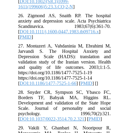
[
DOI:10.1002/(SICI)1099-
1611(199606)5:23.3.CO;2-N
]
26. Zigmond AS, Snaith RP. The hospital
anxiety and depression scale. Acta Psychiatrica
Scandinavica. 1983;67(6):361-70.
[
DOI:10.1111/j.1600-0447.1983.tb09716.x
]
[
PMID
]
27. Montazeri A, Vahdaninia M, Ebrahimi M,
Jarvandi S. The Hospital Anxiety and
Depression Scale (HADS): translation and
validation study of the Iranian version. Health
and quality of life outcomes. 2003;1:1-5.
https://doi.org/10.1186/1477-7525-1-19
https://doi.org/10.1186/1477-7525-1-14
[
DOI:10.1186/1477-7525-1-66
] [
PMID
] [
]
28. Snyder CR, Sympson SC, Ybasco FC,
Borders TF, Babyak MA, Higgins RL.
Development and validation of the State Hope
Scale. Journal of personality and social
psychology. 1996;70(2):321.
[
DOI:10.1037/0022-3514.70.2.321
] [
PMID
]
29. Vakili Y, Ghanbari N, Nooripour R,