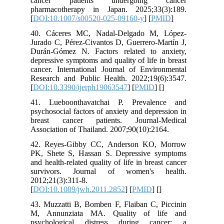
cancer patients undergoing cancer
pharmacotherapy in Japan. 2025;33(3):189.
[
DOI:10.1007/s00520-025-09160-y
] [
PMID
]
40. Cáceres MC, Nadal-Delgado M, López-
Jurado C, Pérez-Civantos D, Guerrero-Martín J,
Durán-Gómez N. Factors related to anxiety,
depressive symptoms and quality of life in breast
cancer. International Journal of Environmental
Research and Public Health. 2022;19(6):3547.
[
DOI:10.3390/ijerph19063547
] [
PMID
] [
]
41. Lueboonthavatchai P. Prevalence and
psychosocial factors of anxiety and depression in
breast cancer patients. Journal-Medical
Association of Thailand. 2007;90(10):2164.
42. Reyes-Gibby CC, Anderson KO, Morrow
PK, Shete S, Hassan S. Depressive symptoms
and health-related quality of life in breast cancer
survivors. Journal of women's health.
2012;21(3):311-8.
[
DOI:10.1089/jwh.2011.2852
] [
PMID
] [
]
43. Muzzatti B, Bomben F, Flaiban C, Piccinin
M, Annunziata MA. Quality of life and
psychological distress during cancer: a