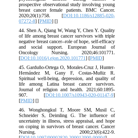
prospective observational study involving young
breast cancer female patients. BMC Cancer.
2020;20(1):758. [
DOI:10.1186/s12885-020-
07272-8
] [
PMID
] [
]
44. Shen A, Qiang W, Wang Y, Chen Y. Quality
of life among breast cancer survivors with triple
negative breast cancer--role of hope, self-efficacy
and social support. European Journal of
Oncology Nursing. 2020;46:101771.
[
DOI:10.1016/j.ejon.2020.101771
] [
PMID
]
45. Garduño-Ortega O, Morales-Cruz J, Hunter-
Hernández M, Gany F, Costas-Muñiz R.
Spiritual well-being, depression, and quality of
life among Latina breast cancer survivors.
Journal of religion and health. 2021;60:1895-
907. [
DOI:10.1007/s10943-020-01147-9
]
[
PMID
] [
]
46. Wonghongkul T, Moore SM, Musil C,
Schneider S, Deimling G. The influence of
uncertainty in illness, stress appraisal, and hope
on coping in survivors of breast cancer. Cancer
Nursing. 2000;23(6):422-9.
[
DOI:10.1097/00002820-200012000-00004
]