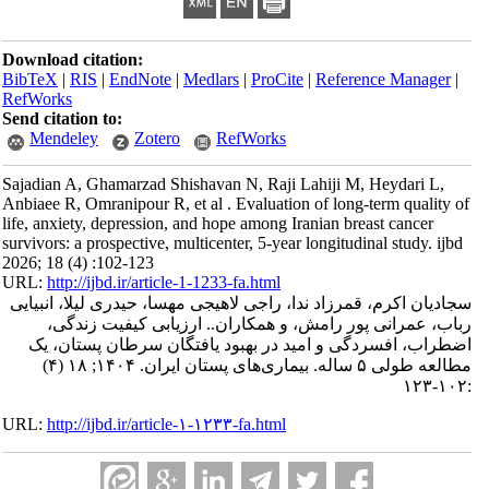
Download citation:
BibTeX
|
RIS
|
EndNote
|
Medlars
|
ProCite
|
Reference Manager
|
RefWorks
Send citation to:
Mendeley
Zotero
RefWorks
Sajadian A, Ghamarzad Shishavan N, Raji Lahiji M, Heydari L,
Anbiaee R, Omranipour R, et al . Evaluation of long-term quality of
life, anxiety, depression, and hope among Iranian breast cancer
survivors: a prospective, multicenter, 5-year longitudinal study. ijbd
2026; 18 (4) :102-123
URL:
http://ijbd.ir/article-1-1233-fa.html
سجادیان اکرم، قمرزاد ندا، راجی لاهیجی مهسا، حیدری لیلا، انبیایی
رباب، عمرانی پور رامش، و همکاران.. ارزیابی کیفیت زندگی،
اضطراب، افسردگی و امید در بهبود یافتگان سرطان پستان، یک
مطالعه طولی ۵ ساله. بیماری‌های پستان ایران. ۱۴۰۴; ۱۸ (۴)
:۱۰۲-۱۲۳
URL:
http://ijbd.ir/article-۱-۱۲۳۳-fa.html