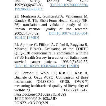
health survey (SF-36). Med Care.
1992;30(6):473-83. [
DOI:10.1097/00005650-
199206000-00002
]
23. Montazeri A, Goshtasebi A, Vahdaninia M,
Gandek B. The Short Form Health Survey (SF-
36): translation and validation study of the
Iranian version. Quality of life research.
2005;14:875-82. [
DOI:10.1007/s11136-004-
1014-5
] [
PMID
]
24. Apolone G, Filiberti A, Cifani S, Ruggiata R,
Mosconi PJAoO. Evaluation of the EORTC
QLQ-C30 questionnaire: a comparison with the
SF-36 Health Survey in a cohort of Italian long-
survival cancer patients. 1998;9(5):549-57.
[
DOI:10.1023/A:1008264412398
] [
PMID
]
25. Porzsolt F, Wölpl CP, Rist CE, Kosa R,
Büchele G, Gaus WJPO. Comparison of three
instruments (QLQ‐C30, SF‐36, QWB‐7)
measuring health‐related quality of life/quality of
well‐being. 1996;5(2):103-17.
https://doi.org/10.1002/(SICI)1099-
1611(199606)5:2<103::AID-
PON221>3.3.CO;2-N