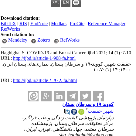
Download citation:
BibTeX
|
RIS
|
EndNote
|
Medlars
|
ProCite
|
Reference Manager
|
RefWorks
Send citation to:
Mendeley
Zotero
RefWorks
Haghighat S. COVID-19 and Breast Cancer. ijbd 2021; 14 (1) :7-10
URL:
http://ijbd.ir/article-1-908-fa.html
حقیقت شهپر. کووید-۱۹ و سرطان پستان. بیماری‌های پستان ایران.
۱۴۰۰; ۱۴ (۱) :۷-۱۰
URL:
http://ijbd.ir/article-۱-۹۰۸-fa.html
کووید-19 و سرطان پستان
*
شهپر حقیقت
دپارتمان پژوهشی کیفیت زندگی و طب فراگیر،
مرکز تحقیقات سرطان پستان، پژوهشکده
سرطان معتمد، جهاد دانشگاهی، تهران، ایران ،
sha_haghighat@yahoo.com