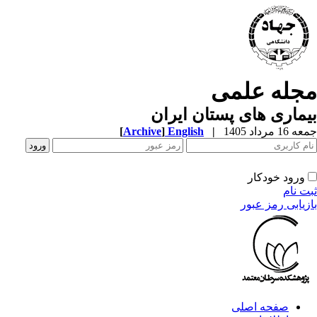
جله علمی
ماری های پستان ایران
1 مرداد 1405
|
English
]
Archive
[
ورود خودکار
ت نام
زیابی رمز عبور
صفحه اصلی