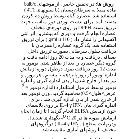
روش ها:
در تحقیق حاضر , از موشهای balb/c
ماده مبتلا به سرطان پستان (با سلولهای 4T1 )
استفاده شد. عصاره گیاه توسط روش دم کردن
بدست امد. برای بدست اوردن دوز مناسب جهت
تزریق تست DPPH بر روی دوزهای مختلف
عصاره انجام گرفت و دوزی که بیشترین اثر انتی
اکسیدانی را نشان داد ( g/ml µ 116 ) برای تزریق
استفاده شد. یک گروه عصاره را همزمان با
دریافت سلول سرطانی بصورت تزریق داخل
صفاقی دریافت و به مدت 20 روز ادامه یافت و
گروه دیگر عصاره را بعد از ظاهر شدن تومور به
مدت 12 روز دریافت نمود. درطول دوره ازمایش
اندازه تومور از روز پانزدهم تا بیستم , هر روز , و
نیز بعد از خارج شدن از بدن اندازه گیری و اندازه
2
تومور توسط فرمول استاندارد (اندازه تومور =
عرض×طول×0.5)محاسبه گردید. وزن تومور بعد
از خارج شدن از بدن اندازه گیری شد . برای
اندازه گیری بیان ,IL-4 γ IFN بر روی پلاسمای
خون ازمایش ELISA
انجام گردید ] تا زمان انجام
O
ازمایش نمونه ها در
C 20- نگهداری شدند [.
ودرنهایت سطح ( , IL-4 γ IFN ) درگروههای
مختلف با روشهای آماری مقایسه شد.