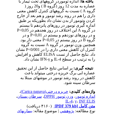
یافته ها:
اندازه توموردر گروههای تحت تیمار با
عصاره به مدت 12 روز (گروه B ) و20 روز (
گروه A ) نسبت به گروههای کنترل کاهش معنی
داری را هم در روند رشد تومور و هم بعد از خارج
کردن وتومور از بدن نشان داد بطوریکه بر طبق
اندازه گیری تومور در روزهای پانزدهم تا بیستم
در گروه A این اختلاف در روز هجدهم در P<0,05
و در روزهای نوزدهم و بیستم در P<0,01 و در
گروه B در روز بیستم در P<0,05 معنی دار بود.
همچنین وزن تومور در گروه A نسبت به گروه
کنترل ان کاهش معنی داری را در P<0/001 نشان
داد. نتایج حاصل از تست ELISA کاهش و افزایش
را به ترتیب در سطح IL-4 و IFN-γ نشان داد.
نتیجه گیری:
بر اساس نتایج حاصل از این تحقیق
عصاره ابی برگ خربزه درختی میتواند باعث
کاهش در روند رشد تومور در موشهای مبتلا به
سرطان سینه شود.
واژه‌های کلیدی:
خربزه درختی(Carica papaya)
،
اندازه تومور
،
وزن تومور DPPH
،
سرطان پستان
،
IL-4
،
γ
،
INF ELIS
متن کامل
[PDF 379 kb]
(۴۱۶۰ دریافت)
نوع مطالعه:
پژوهشي
| موضوع مقاله:
بیماریهای