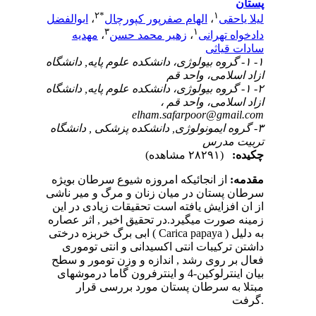
پستان
۲
*
۱
لیلا یاحقی
،
الهام صفرپور کپورچال
،
ابوالفضل
۳
۱
دادخواه تهرانی
،
زهیر محمد حسن
،
مهدیه
سادات قیاثی
۱- ۱- گروه بیولوژی، دانشکده علوم پایه, دانشگاه
ازاد اسلامی، واحد قم
۲- ۱- گروه بیولوژی، دانشکده علوم پایه, دانشگاه
ازاد اسلامی، واحد قم ،
elham.safarpoor@gmail.com
۳- گروه ایمونولوژی, دانشکده پزشکی , دانشگاه
تربیت مدرس
چکیده:
(۲۸۲۹۱ مشاهده)
مقدمه:
از انجائیکه امروزه شیوع سرطان بویژه
سرطان پستان در میان زنان و مرگ و میر ناشی
از ان افزایش یافته است تحقیقات زیادی در این
زمینه صورت میگیرد.در تحقیق اخیر , اثر عصاره
ابی برگ خربزه درختی ( Carica papaya ) به دلیل
داشتن ترکیبات انتی اکسیدانی و انتی توموری
فعال بر روی رشد , اندازه و وزن تومور و سطح
بیان اینترلوکین-4 و اینترفرون گاما
درموشهای
مبتلا به سرطان پستان مورد بررسی قرار
گرفت.