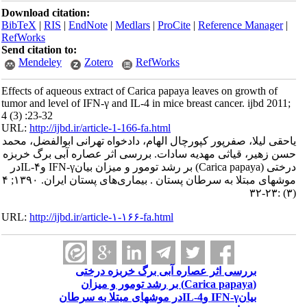
Download citation:
BibTeX
|
RIS
|
EndNote
|
Medlars
|
ProCite
|
Reference Manager
|
RefWorks
Send citation to:
Mendeley
Zotero
RefWorks
Effects of aqueous extract of Carica papaya leaves on growth of
tumor and level of IFN-γ and IL-4 in mice breast cancer. ijbd 2011;
4 (3) :23-32
URL:
http://ijbd.ir/article-1-166-fa.html
یاحقی لیلا، صفرپور کپورچال الهام، دادخواه تهرانی ابوالفضل، محمد
حسن زهیر، قیاثی مهدیه سادات. بررسی اثر عصاره آبی برگ خربزه
درختی (Carica papaya) بر رشد تومور و میزان بیانIFN-γ وIL-۴در
موشهای مبتلا به سرطان پستان . بیماری‌های پستان ایران. ۱۳۹۰; ۴
(۳) :۲۳-۳۲
URL:
http://ijbd.ir/article-۱-۱۶۶-fa.html
بررسی اثر عصاره آبی برگ خربزه درختی
(Carica papaya) بر رشد تومور و میزان
بیانIFN-γ وIL-4در موشهای مبتلا به سرطان