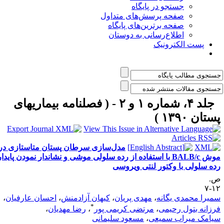
جستجو در پایگاه
صفحه پرسش‌های متداول
صفحه برترین‌های پایگاه
اطلاع‌رسانی به دوستان
پست الکترونیک
جلد ۴، شماره ۱ و ۲ - ( فصلنامه بیماریهای
ستان ۱۳۹۰ )
مدل‌سازی سرطان پستان متاستازی در
موش BALB/c با استفاده از رده سلولی موشی و نشاندار نمودن پایدار
ده سلولی با وکتور لنتی ویروسی
.
۱۲
میرا محمدی یگانه
،
مهدی پریان
،
کیهان آزادمنش
،
احسان عارفیان
،
*
رزانه بتول رحیمی
،
مرتضی کریمی پور
،
رضا مهدیان
،
یامک میراب سمیعی
،
مسعود سلیمانی