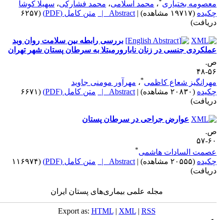
*
عصومه بختیاری
،
محمد اسلامی
،
محمد فشارکی
،
سهیلا کوشا
کیده
(۱۹۷۱۷ مشاهده)
|
Abstract |
متن کامل (PDF)
(۶۲۵۷
ریافت)
بررسی رابطه بین سلامت روان وبد
ملکردی جنسی در زنان نابارورمبتلا به سرطان پستان شهر تهران
.
۵۶-
*
هرانگیز شعاع کاظمی
،
مهرآور مومنی جاوید
کیده
(۲۰۸۳۰ مشاهده)
|
Abstract |
متن کامل (PDF)
(۶۶۷۱
ریافت)
عوارض جراحی در سرطان پستان
.
۶۰-
*
صمت السادات هاشمی
کیده
(۲۰۵۵۵ مشاهده)
|
Abstract |
متن کامل (PDF)
(۱۱۶۹۷۴
ریافت)
مجله علمی بیماری‌های پستان ایران
Export as:
HTML
|
XML
|
RSS