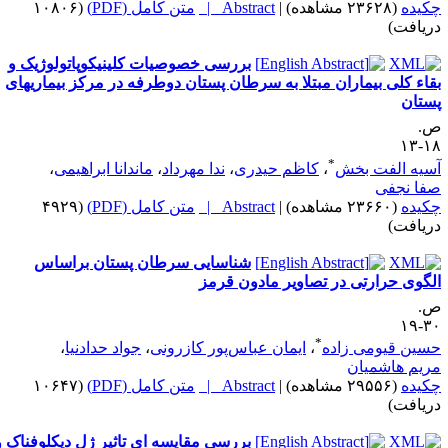
کیده
(۲۳۶۲۸ مشاهده)
|
Abstract |
متن کامل (PDF)
(۱۰۸۰۶
ریافت)
بررسی خصوصیات کلینیکوپاتولوژیک و
قاء کلی بیماران مبتلا به سرطان پستان دوطرفه در مرکز بیماریهای
ستان
.
۱۸-
*
سیه الفت بخش
،
کاظم حیدری
،
ندا مهرداد
،
ماندانا ابراهیمی
،
فا نجفی
کیده
(۲۳۶۶۰ مشاهده)
|
Abstract |
متن کامل (PDF)
(۴۹۲۹
ریافت)
شناسایی سرطان پستان براساس
لگوی حرارتی در تصاویر مادون قرمز
.
۳۰-
*
سین قیومی زاده
،
ایمان عباس‌پور کازرونی
،
جواد حدادنیا
،
ریم هاشمیان
کیده
(۲۹۵۵۶ مشاهده)
|
Abstract |
متن کامل (PDF)
(۱۰۶۴۷
ریافت)
بررسی مقایسه ای تاثیر ژل دیکلوفناک و