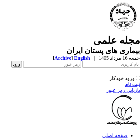
جله علمی
ماری های پستان ایران
1 مرداد 1405
|
English
]
Archive
[
ورود خودکار
ت نام
زیابی رمز عبور
صفحه اصلی