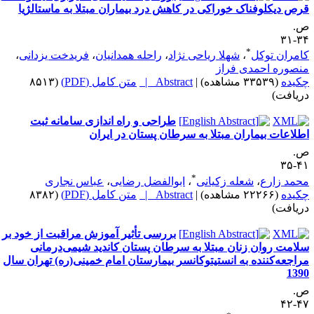
رص دیکلوفناک خوراکی در کاهش درد بیماران مبتلا به ماستالژیا
.
۳۴-
*
امران توکل
،
شهلا ریاحی نژاد
،
راحله همدانیان
،
فریدخت یزدانی
،
نصوره احمدی فراز
کیده
(۳۳۵۳۹ مشاهده)
|
Abstract |
متن کامل (PDF)
(۸۵۱۳
ریافت)
طراحی و راه اندازی سامانه ثبت
طلاعات بیماران مبتلا به سرطان پستان در ایران
.
۴۱-
*
حمد زارع
،
شعله زکیانی
،
ابوالفضل رضایی
،
عباس نجاری
کیده
(۲۲۲۶۶ مشاهده)
|
Abstract |
متن کامل (PDF)
(۸۳۸۲
ریافت)
بررسی تأثیر آموزش مراقبت از خود بر
لامت روان زنان مبتلا به سرطان پستان کاندید شیمی‌درمانی
راجعه‌کننده به انستیتوکانسر بیمارستان امام خمینی(ره) تهران سال
139
.
۴۷-