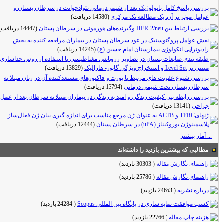
بررسی پاسخ کامل پاتولوژیک بعد از شیمی‌درمانی نئوادجوانت در سرطان پستان و
عوامل موثر بر آن: یک مطالعه تک مرکزی
(14580 دریافت)
بررسی ارتباط بین HER-2/neu وگیرنده‌های هورمونی در سرطان پستان
(14447 دریافت)
نقش عوامل پروگنوستیک در عود سرطان پستان در بیماران مراجعه کننده به بخش
رادیوتراپی انکولوژی بیمارستان امام حسین (ع)
(14245 دریافت)
طبقه ‌بندی ضایعات پستان در تصاویر رزونانس مغناطیسی با استفاده از روش جداسازی
مبتنی بر Level Set و استخراج ویژگی گابور- هارالیک
(13829 دریافت)
بررسی شیوع عفونت‌ های مرتبط با پورت و فاکتورهای مستعدکننده آن در زنان مبتلا به
سرطان پستان تحت شیمی‌ درمانی
(13794 دریافت)
بررسی رابطه بین کیفیت زندگی و امید به زندگی در بیماران مبتلا به سرطان بعد از عمل
جراحی
(13141 دریافت)
ژنهایTFRC و ACTB به عنوان ژن مرجع مناسب برای اندازه گیری بیان ژن فعال‌ساز
پلاسمینوژن یوروکیناز (uPA) در سرطان پستان
(12444 دریافت)
... آمار بیشتر
مطالبی که بیشترین بازدید را داشته‌اند
راهنمای نگارش مقاله
(
30303 بازدید
)
راهنمای نگارش مقاله
(
25786 بازدید
)
درباره نشریه
(
24653 بازدید
)
کسب موافقت نمایه سازی در پایگاه بین‌ المللی Scopus
(
24284 بازدید
)
هزینه چاپ مقاله
(
22766 بازدید
)