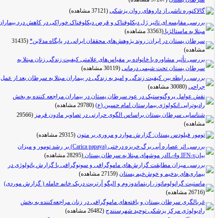
گالاکتوره ناشی از داروهای روان ‌پزشکی
(37121 مشاهده)
بررسی مقایسه ای تاثیر ژل دیکلوفناک و قرص دیکلوفناک خوراکی در کاهش درد بیماران
مبتلا به ماستالژیا
(33563 مشاهده)
سرطان پستان در ایران: روند پژوهش‌های محققان ایرانی در پایگاه مدلاین*
(31435
مشاهده)
بررسی تأثیر مشاوره با خانواده بر مقیاس‌های علامتی کیفیت زندگی زنان مبتلا به
سرطان پستان تحت شیمی درمانی
(30119 مشاهده)
بررسی رابطه بین کیفیت زندگی و امید به زندگی در بیماران مبتلا به سرطان بعد از عمل
جراحی
(30080 مشاهده)
نقش عوامل پروگنوستیک در عود سرطان پستان در بیماران مراجعه کننده به بخش
رادیوتراپی انکولوژی بیمارستان امام حسین (ع)
(29780 مشاهده)
شناسایی سرطان پستان براساس الگوی حرارتی در تصاویر مادون قرمز
(29566
مشاهده)
تومور فیلودس پستان: گزارش موارد و مروری بر متون
(29315 مشاهده)
بررسی اثر عصاره آبی برگ خربزه درختی (Carica papaya) بر رشد تومور و میزان
بیانIFN-γ وIL-4در موشهای مبتلا به سرطان پستان
(28295 مشاهده)
بررسی میزان مطابقت گزارش‌های ماموگرافی و سونوگرافی با گزارش پاتولوژی در
بیماری‌های بدخیم و خوش‌خیم پستان
(27159 مشاهده)
ماستیت گرانولوماتوز، اریتماندوزوم و الیگو آرتریت دریک خانم حامله ( گزارش موردی)
(26716 مشاهده)
غربالگری سرطان پستان و یافته‌های ماموگرافی در زنان مراجعه‌کننده به بخش
رادیولوژی مرکز پزشکی توحید شهرسنندج
(26482 مشاهده)