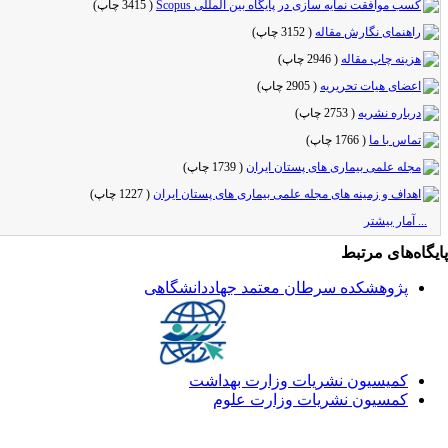
کسب موافقت نمایه سازی در پایگاه بین‌ المللی Scopus
(
3415 چاپ
)
راهنمای نگارش مقاله
(
3152 چاپ
)
هزینه چاپ مقاله
(
2946 چاپ
)
اعضای هیات تحریریه
(
2905 چاپ
)
درباره نشریه
(
2753 چاپ
)
تماس با ما
(
1766 چاپ
)
مجله علمی بیماری های پستان ایران
(
1739 چاپ
)
اهداف و زمینه های مجله علمی بیماری های پستان ایران
(
1227 چاپ
)
... آمار بیشتر
یگاه‌های مرتبط
پژوهشکده سرطان معتمد جهاددانشگاهی
کمیسیون نشریات وزارت بهداشت
کمسیون نشریات وزارت علوم