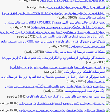
تومور فیلودس پستان: گزارش موارد و مروری بر متون
(37415 دریافت)
غده لنفاوی اینترنال مامری، درمان یا عدم درمان
(36747 دریافت)
ارتباط تومورمارکرهای استروژن، پروژسترون، Ki 67 وHER-2/neu با سن ابتلاء به انواع
مختلف سرطان پستان
(31058 دریافت)
تعیین فراوانی فاکتورهای پیش آگهی دهنده(ER,PR,P53,HER-2) در سرطان پستان و
بررسی ارتباط آنها با یکدیگر و با سن و وضعیت منوپوز بیماران
(29995 دریافت)
درمان ادم لنفاوی بعد از ماستکتومی: مقایسه روش درمانی احتقان زدایی ترکیبی با روش
ادغام آن با روش پمپ فشاری، کارآزمایی بالینی تصادفی
(27722 دریافت)
ماموگرافی و سونوگرافی در زنان دارای درد پستان مراجعه ،CBE بررسی تطبیقی نتایج
کننده به بیمارستان بهبود تبریز
(26159 دریافت)
مشکلات جنسی در بیماران مبتلا به سرطان پستان
(23718 دریافت)
ماستیت گرانولوماتوز، اریتماندوزوم و الیگو آرتریت دریک خانم حامله ( گزارش موردی)
(23138 دریافت)
میزان افزایش وخامت ضایعات پیش سرطانی پستان در پاتولوژی و ارتباط آن با
خصوصیات کلینیکی و رادیولوژیکی
(21684 دریافت)
دقت سونوگرافی قبل از عمل در تشخیص متاستاز به غدد لنفاوی زیر بغل در مبتلایان به
سرطان پستان
(19855 دریافت)
تشخیص و شمارش سلول‌های غیرسرطانی بافت رنگ‏ آمیزی شده پستان در تصاویر
رنگ‌آمیزی شده ایمونوهیستوشیمی
(19333 دریافت)
پیش بینی عود مجدد سرطان پستان به کمک سه تکنیک داده کاوی
(18882 دریافت)
بررسی اثر زنجبیل در کنترل تهوع و استفراغ حاد ناشی از شیمی درمانی
(18809 دریافت)
متاستاز سرطان پستان به غده تیروئید، معرفی یک مورد و بررسی متون
(15801 دریافت)