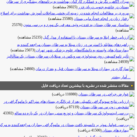
میزان آگاهی، نگرش و عملکرد کارکنان بهداشت به برنامه‌های پیشگیری از سرطان
پستان در حاشیه جنوبی دریای خزر
(26025 مشاهده)
مروری بر مطالعات انجام شده در زمینه اثربخشی مداخلات آموزش بهداشت برای اصلاح
رفتار زنان در انجام خودآزمایی پستان
(25580 مشاهده)
متاستاز سرطان پستان به غده تیروئید، معرفی یک مورد و بررسی متون
(25376
مشاهده)
ارزیابی خطر ابتلا به سرطان پستان با استفاده از مدل گیل
(25235 مشاهده)
راهبردهای مقابله با استرس در زنان مبتلا به سرطان پستان مراجعه کننده به
بیمارستان‌های وابسته به دانشگاه‌های علوم پزشکی شهر تهران
(25073 مشاهده)
تأثیر تاموکسیفن روی سیتولوژی سرویکس در مبتلایان سرطان پستان: یک متاآنالیز
(24939 مشاهده)
سازگاری در بیماران مبتلا به سرطان پستان قبل و بعد از درمان
(24860 مشاهده)
... آمار بیشتر
مقالات منتشر شده در نشریه با بیشترین تعداد دریافت فایل
عوارض جراحی در سرطان پستان
(116980 دریافت)
ارزیابی نتایج سونوگرافی تکمیلی بعد از غربالگری پستان‌های متراکم با ماموگرافی در
تشخیص زودرس سرطان پستان
(87119 دریافت)
بررسی اپیدمیولوژیک سرطان پستان و توزیع سنی بیماران در یک بازه ده ساله
(43392
دریافت)
بررسی عوامل موثر بر دانسیته بافت پستان در ماموگرافی بیماران مراجعه‌کننده به مرکز
بیماری‌های پستان
(41500 دریافت)